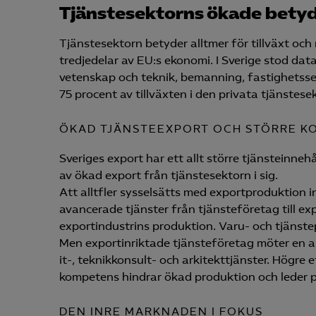
Tjänstesektorns ökade bety
Tjänstesektorn betyder alltmer för tillväxt och
tredjedelar av EU:s ekonomi. I Sverige stod dat
vetenskap och teknik, bemanning, fastighetsser
75 procent av tillväxten i den privata tjänstese
ÖKAD TJÄNSTEEXPORT OCH STÖRRE K
Sveriges export har ett allt större tjänsteinneh
av ökad export från tjänstesektorn i sig.
Att alltfler sysselsätts med exportproduktion 
avancerade tjänster från tjänste­företag till e
exportindustrins produktion. Varu- och tjänst
Men exportinriktade tjänste­företag möter en al
it-, teknikkonsult- och arkitekttjänster. Högre
kompetens hindrar ökad produktion och leder på 
DEN INRE MARKNADEN I FOKUS