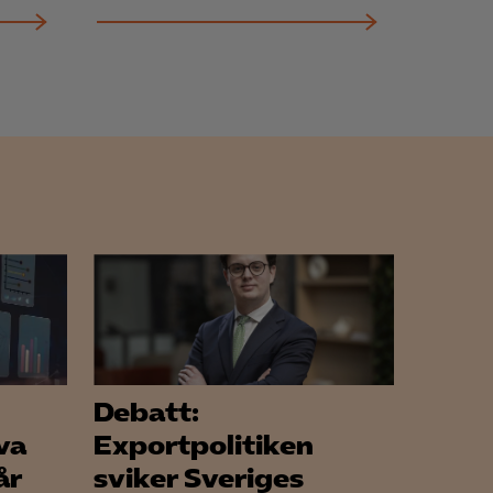
för att kunna
Debatt:
va
Exportpolitiken
år
sviker Sveriges