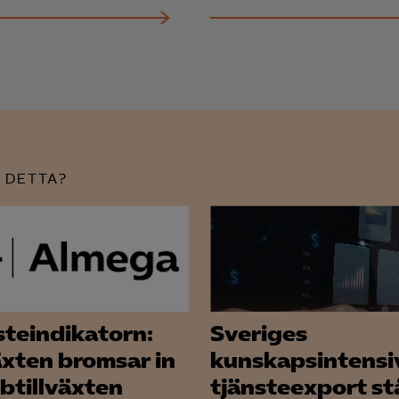
nadsförings-cookies används för att spåra gester på olika webbplatser 
 relevanta och engagerande annonser.
Google Ads
Meta Pixel
YouTube
LinkedIn Insight
 DETTA?
Leadfeeder
Microsoft Ads
steindikatorn:
Sveriges
växten bromsar in
kunskapsintensi
bbtillväxten
tjänsteexport st