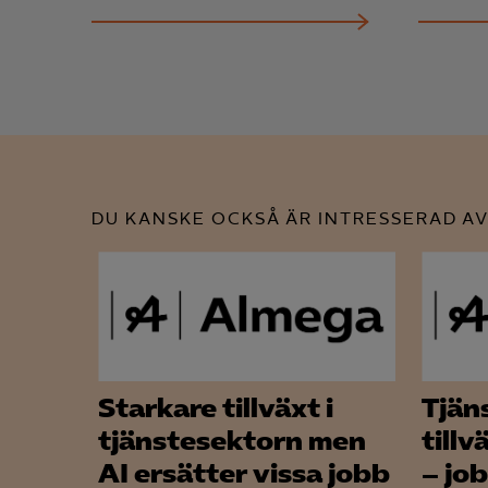

Mark
visa
DU KANSKE OCKSÅ ÄR INTRESSERAD AV
Starkare tillväxt i
Tjän
tjänstesektorn men
till
AI ersätter vissa jobb
– jo