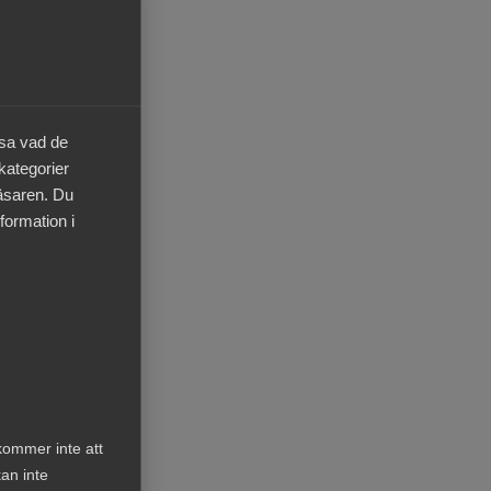
ste­
äsa vad de
 kategorier
era
läsaren. Du
m
formation i
också
ken
kommer inte att
an inte