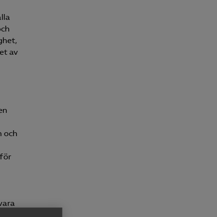
lla
och
ghet,
et av
en
n och
för
vara