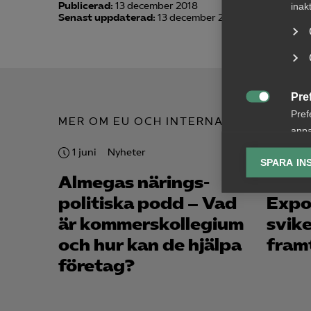
Publicerad:
13 december 2018
inak
Senast uppdaterad:
13 december 2018
Pre

Pref
MER OM EU OCH INTERNATIONELLT
anpa
lagr
1 juni
Nyheter
28 maj
SPARA IN
Almegas närings­
Deba
Ana

Anal
politiska podd – Vad
Expo
info
är kommerskollegium
svike
och hur kan de hjälpa
fram
företag?
Mar