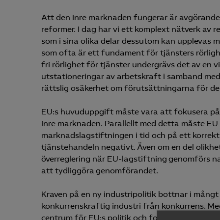
Att den inre marknaden fungerar är avgörande 
reformer. I dag har vi ett komplext nätverk av 
som i sina olika delar dessutom kan upplevas mo
som ofta är ett fundament för tjänsters rörli
fri rörlighet för tjänster undergrävs det av en v
utstationeringar av arbetskraft i samband med 
rättslig o­säkerhet om förutsättningarna för den
EU:s huvuduppgift måste vara att fokusera på 
inre marknaden. Parallellt med detta måste EU 
marknadslagstiftningen i tid och på ett korrek
tjänstehandeln negativt. Även om en del olikh
överreglering när EU-lagstiftning genomförs na
att tydliggöra genomförandet.
Kraven på en ny industripolitik bottnar i mång
konkurrenskraftig industri från konkurrens. Me
centrum för EU:s politik och fokus borde istället 