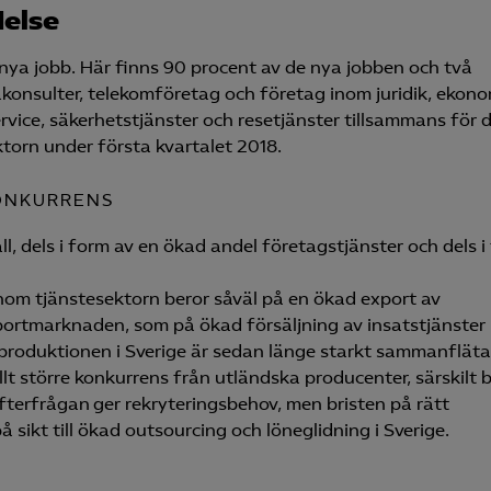
delse
 nya jobb. Här finns 90 procent av de nya jobben och två
akonsulter, telekom­företag och företag inom juridik, ekono
vice, säkerhetstjänster och resetjänster tillsammans för 
ktorn under första kvartalet 2018.
ONKURRENS
åll, dels i form av en ökad andel företagstjänster och dels i
inom tjänstesektorn beror såväl på en ökad export av
xportmarknaden, som på ökad försäljning av insatstjänster 
eproduktionen i Sverige är sedan länge starkt sammanfläta
lt större konkurrens från utländska producenter, särskilt 
 efterfrågan ger rekryteringsbehov, men bristen på rätt
sikt till ökad outsourcing och löneglidning i Sverige.