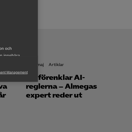
ion och
an innebära
13 maj
Artiklar
sent Management
EU förenklar AI-
h rapportera
va
reglerna – Almegas
år
expert reder ut