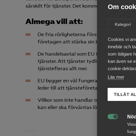
Om cooki
särskilt för tjänster. Det kommer att förbättra
Almega vill att:
Kategori
De fria rörligheterna försvaras, både ino
Cookies vi an
företagen att stärka sin konkurrenskraft.
innebär och tac
De handelsavtal som EU ingår ska göra det
som tidigare h
tjänster. Att tjänster tydligt ingår i han
kan även se en
tjänstefieras allt mer.
cookie-deklara
Läs mer
EU bygger en väl fungerande inre markna
leder till att tjänste­företagen kan växa gl
TILLÅT A
Villkor som inte handlar om att underlätt
kan eller ska förväntas lösa alla problem.
Nöd

Viss
fung