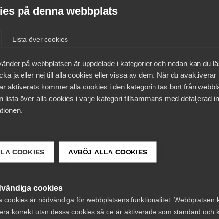
es på denna webbplats
 konkurrenskraften och gagna hela näringslivet.
Lista över cookies
m och utom EU. Globaliseringen skapar möjligheter för tjän
vänder på webbplatsen är uppdelade i kategorier och nedan kan du l
ka ja eller nej till alla cookies eller vissa av dem. När du avaktiverar
 enklare att skapa starka globala värdekedjor, och inklud
ar aktiverats kommer alla cookies i den kategorin tas bort från webb
delsavtalen har också stor betydelse för andra branscher, so
 lista över alla cookies i varje kategori tillsammans med detaljerad in
tionen.
d där det skapas en stark europeisk tjänstemarknad som 
obalt.
LLA COOKIES
AVBÖJ ALLA COOKIES
a handel och affärer tas bort från handelsavtalen som var
vändiga cookies
a cookies är nödvändiga för webbplatsens funktionalitet. Webbplatsen 
era korrekt utan dessa cookies så de är aktiverade som standard och k