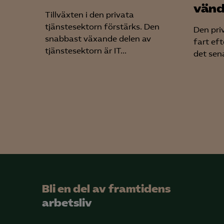
vänd
Tillväxten i den privata
tjänstesektorn förstärks. Den
Den pri
snabbast växande delen av
fart eft
tjänstesektorn är IT...
det sen
Bli en del av framtidens
arbetsliv