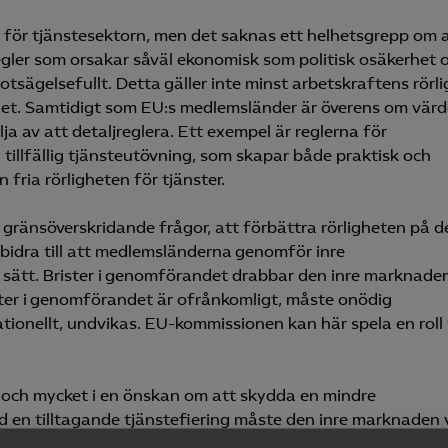
för tjänstesektorn, men det saknas ett helhetsgrepp om a
regler som orsakar såväl ekonomisk som politisk o­säkerhet 
tsägelsefullt. Detta gäller inte minst arbetskraftens rörli
ghet. Samtidigt som EU:s medlemsländer är överens om värd
ilja av att detaljreglera. Ett exempel är reglerna för
tillfällig tjänsteutövning, som skapar både praktisk och
 fria rörligheten för tjänster.
gränsöverskridande frågor, att förbättra rörligheten på d
bidra till att medlemsländerna genomför inre
t sätt. Brister i genomförandet drabbar den inre marknade
eter i genomförandet är ofrånkomligt, måste onödig
tionellt, undvikas. EU-kommissionen kan här spela en roll 
t och mycket i en önskan om att skydda en mindre
d en tilltagande tjänstefiering måste den inre marknaden 
ligga på effektivitet och att riva hinder för fri rörlighet,