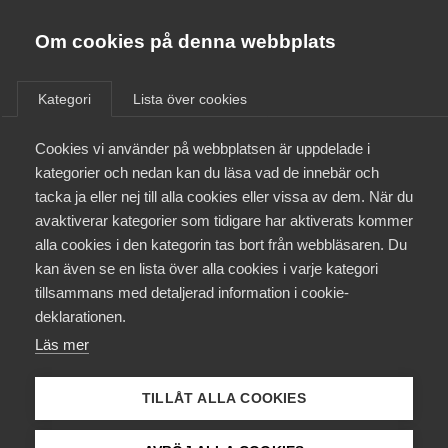
Almega
Förbund
Om cookies på denna webbplats
Almega Tjänste­förbunden
Aktuellt
/
Remisser
Om Almega
Kategori
Lista över cookies
Almega Tjänste­företagen
Aktuellt
Cookies vi använder på webbplatsen är uppdelade i
Almega Utbildning
Remissyttrande: En
kategorier och nedan kan du läsa vad de innebär och
samordnad registerkontroll
Innovations­företagen
tacka ja eller nej till alla cookies eller vissa av dem. När du
Medlemskapet
för upphandlande
avaktiverar kategorier som tidigare har aktiverats kommer
Kompetens­företagen
myndigheter och enheter
alla cookies i den kategorin tas bort från webbläsaren. Du
Mina sidor
kan även se en lista över alla cookies i varje kategori
Medie­företagen
(SOU 2023:43)
tillsammans med detaljerad information i cookie-
Kontakt
Säkerhets­företagen
deklarationen.
Läs mer
Tåg­företagen
Offentlig upphandling
Remiss
Kurser & utbildningar
Vård­företagarna
TILLÅT ALLA COOKIES
Påverkansarbete