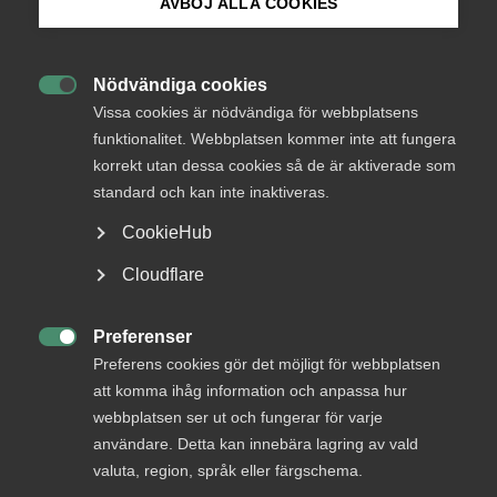
Utredningen har föreslagit ett centralt registersystem för
AVBÖJ ALLA COOKIES
leverantörskontroll i samband med offentlig upphandling
Bli medlem
och vid ansökan om att delta i ett valfrihetssystem. Utöver
detta har utredningen behandlat frågan om skärpning av
Nödvändiga cookies
reglerna för uteslutning av leverantörer i valfrihetssystem,

Logga in på Arbetsgivarguiden
Vissa cookies är nödvändiga för webbplatsens
frågan om det bör införas obligatoriska krav på
funktionalitet. Webbplatsen kommer inte att fungera
arbetsrättsliga villkor vid upphandlingar som inte styrs av
korrekt utan dessa cookies så de är aktiverade som
Sök på almega.se
EU-direktiv och frågor rörande begränsning av antalet
standard och kan inte inaktiveras.
underleverantörsled.
CookieHub
Almega anser att det föreslagna systemet för
Press
centraliserad myndighetsfunktion för samordnad
Cloudflare
registerkontroll bör genomföras. Almega ställer sig även
In English
bakom utredningens övriga förslag och bedömningar. Våra
Cookie-inställningar
Preferenser
närmare kommentarer i olika delar framgår av

Preferens cookies gör det möjligt för webbplatsen
remissyttrandet.
att komma ihåg information och anpassa hur
webbplatsen ser ut och fungerar för varje
Almega-remissyttrande-Samordnad-
användare. Detta kan innebära lagring av vald
registerkontroll-vid-upphandling-SOU-2023-43
valuta, region, språk eller färgschema.