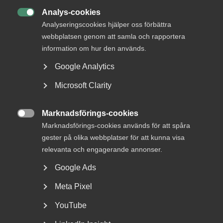
Analys-cookies

Analyseringscookies hjälper oss förbättra
webbplatsen genom att samla och rapportera
Status
information om hur den används.
Besvarad
Google Analytics
Från
Finansdepartementet
Microsoft Clarity
Svar senast
15 december 2023
Marknadsförings-cookies

Marknadsförings-cookies används för att spåra
Remiss av SOU 2023:43 En samordnad registerkontroll
gester på olika webbplatser för att kunna visa
för upphandlande myndigheter och enheter
relevanta och engagerande annonser.
(regeringen.se)
Google Ads
Meta Pixel
MER OM OFFENTLIG UPPHANDLING
YouTube