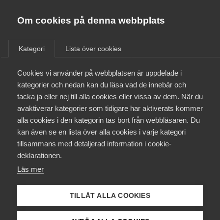
Almega
Förbund
Om cookies på denna webbplats
Almega Tjänste­förbunden
Aktuellt
/
Remisser
Om Almega
Kategori
Lista över cookies
Almega Tjänste­företagen
Aktuellt
Cookies vi använder på webbplatsen är uppdelade i
Almega Utbildning
Departements­promemorian
kategorier och nedan kan du läsa vad de innebär och
Mindre eller obetydliga fel
Innovations­företagen
tacka ja eller nej till alla cookies eller vissa av dem. När du
Medlemskapet
gällande villkoren för
avaktiverar kategorier som tidigare har aktiverats kommer
Kompetens­företagen
arbetstillstånd (Ds 2017:64)
alla cookies i den kategorin tas bort från webbläsaren. Du
Mina sidor
kan även se en lista över alla cookies i varje kategori
Medie­företagen
tillsammans med detaljerad information i cookie-
Kontakt
Säkerhets­företagen
deklarationen.
Arbetsmarknad
Kompetensförsörjning
Remiss
Läs mer
Tåg­företagen
Kurser & utbildningar
Vård­företagarna
TILLÅT ALLA COOKIES
Påverkansarbete
Almega och