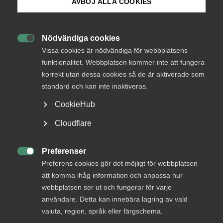
IT&Telekomföretagens
AVBÖJ ALLA COOKIES
synpunkter
Bli medlem
Nödvändiga cookies
Sedan den obligatoriska återkallelsebestämmelsen

Logga in på Arbetsgivarguiden
Vissa cookies är nödvändiga för webbplatsens
infördes och trädde i kraft den 1 augusti 2014 har
funktionalitet. Webbplatsen kommer inte att fungera
avslagsfrekvensen ökat på ansökningar om förlängt
tidsbegränsat uppehållstillstånd för arbete. Det var ett
korrekt utan dessa cookies så de är aktiverade som
Sök på almega.se
uttalat syfte med den obligatoriska
standard och kan inte inaktiveras.
återkallelsebestämmelsen att ge Migrationsverket
CookieHub
utökade möjligheter att återkalla arbetstillstånd i
samband med efterkontroller som leder till att bristande
Press
Cloudflare
villkor uppdagas. Migrationsöverdomstolen fastslog sedan
In English
i en dom (MIG 2015:11) att återkallelsebestämmelsen även
Cookie-inställningar
skulle gälla vid ansökningar om förlängt arbetstillstånd. En
Preferenser

annan konsekvens av domen var att Migrationsverket
Preferens cookies gör det möjligt för webbplatsen
införde en praxis med kravet att alla villkor måste ha varit
att komma ihåg information och anpassa hur
uppfyllda under hela den föregående tillståndsperioden,
webbplatsen ser ut och fungerar för varje
utan utrymme för avvikelser – varken tillfälliga eller
användare. Detta kan innebära lagring av vald
enskilda – och utan en helhetsbedömning av villkoren samt
valuta, region, språk eller färgschema.
utan en bedömning av arbetsgivarens seriositet.