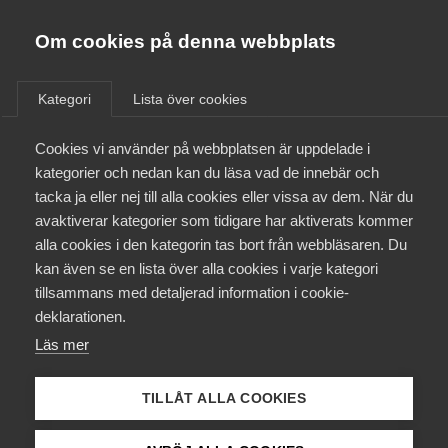
Almega
Förbund
Om cookies på denna webbplats
Almega Tjänste­förbunden
Om Almega
Kategori
Lista över cookies
Tandvård-SRAT
Almega Tjänste­företagen
Aktuellt
Cookies vi använder på webbplatsen är uppdelade i
Almega Utbildning
kategorier och nedan kan du läsa vad de innebär och
Innovations­företagen
tacka ja eller nej till alla cookies eller vissa av dem. När du
Medlemskapet
avaktiverar kategorier som tidigare har aktiverats kommer
Kompetens­företagen
19 februari
AD-domar
alla cookies i den kategorin tas bort från webbläsaren. Du
Mina sidor
kan även se en lista över alla cookies i varje kategori
Medie­företagen
Tvist om avtalsenlig lön under
tillsammans med detaljerad information i cookie-
uppsägningstid i bemannings­
Kontakt
Säkerhets­företagen
deklarationen.
företag
Läs mer
Tåg­företagen
Kurser & utbildningar
Vård­företagarna
TILLÅT ALLA COOKIES
Påverkansarbete
12 februari
AD-domar