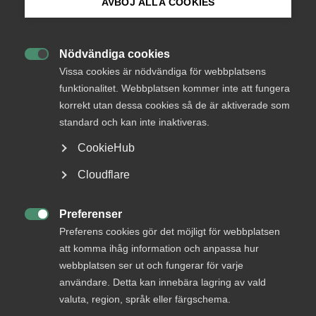
AVBÖJ ALLA COOKIES
AD prövar förhandlingsvägran
Bli medlem
och avvisningsyrkande i tvist om
tidigare anställd
Nödvändiga cookies

Logga in på Arbetsgivarguiden
Vissa cookies är nödvändiga för webbplatsens
funktionalitet. Webbplatsen kommer inte att fungera
korrekt utan dessa cookies så de är aktiverade som
Sök på almega.se
12 februari
AD-domar
standard och kan inte inaktiveras.
Tvist om påstådd
CookieHub
förhandlingsvägran i konkursbo
Press
Cloudflare
In English
Cookie-inställningar
Preferenser

Preferens cookies gör det möjligt för webbplatsen
5 februari
Arbetsgivarnytt
att komma ihåg information och anpassa hur
Överenskommelse om Flex­
webbplatsen ser ut och fungerar för varje
pension i kollektivavtal Bransch
användare. Detta kan innebära lagring av vald
Tandvård (A) med SRAT för
valuta, region, språk eller färgschema.