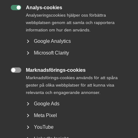
tandhygienister
Analys-cookies

Analyseringscookies hjälper oss förbättra
webbplatsen genom att samla och rapportera
information om hur den används.
2 februari
Arbetsgivarnytt
Lönestatistik för 2025
Google Analytics
Microsoft Clarity
Marknadsförings-cookies
2 februari
Arbetsgivarnytt

Marknadsförings-cookies används för att spåra
Avgifter och premier för år 2026
gester på olika webbplatser för att kunna visa
relevanta och engagerande annonser.
Google Ads
29 januari
AD-domar
Meta Pixel
Avskedande ogiltigförklarat –
YouTube
arbetsgivaren kunde inte styrka