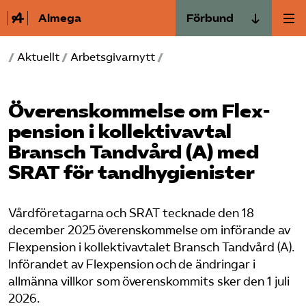
Almega
Förbund
Almega Tjänste­förbunden
/
Aktuellt
/
Arbetsgivarnytt
/
Om Almega
Almega Tjänste­företagen
Aktuellt
Almega Utbildning
Överenskommelse om Flex­
pension i kollektivavtal
Innovations­företagen
Medlemskapet
Bransch Tandvård (A) med
Kompetens­företagen
SRAT för tandhygienister
Mina sidor
Medie­företagen
Kontakt
Säkerhets­företagen
Vårdföretagarna och SRAT tecknade den 18
december 2025 överenskommelse om införande av
Tåg­företagen
Kurser & utbildningar
Flexpension i kollektivavtalet Bransch Tandvård (A).
Vård­företagarna
Införandet av Flexpension och de ändringar i
allmänna villkor som överenskommits sker den 1 juli
Påverkansarbete
2026.