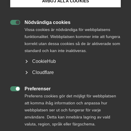
AVBÖJ ALLA COOKIES
påstådd egen uppsägning
Bli medlem
Nödvändiga cookies

Logga in på Arbetsgivarguiden
Vissa cookies är nödvändiga för webbplatsens
23 januari
AD-domar
funktionalitet. Webbplatsen kommer inte att fungera
Laglig grund för avsked – felaktig
korrekt utan dessa cookies så de är aktiverade som
Sök på almega.se
tid­rapportering avgörande enligt
standard och kan inte inaktiveras.
AD
CookieHub
Press
Cloudflare
In English
20 januari
Medlemsnyheter
Cookie-inställningar
Preferenser

Preferens cookies gör det möjligt för webbplatsen
Almegas säkerhetsdag för
att komma ihåg information och anpassa hur
arbetsgivare 26 mars 2026 i
webbplatsen ser ut och fungerar för varje
Stockholm
användare. Detta kan innebära lagring av vald
valuta, region, språk eller färgschema.