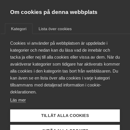
Almega
Förbund
Om cookies på denna webbplats
Almega Tjänste­förbunden
Om Almega
Kategori
Lista över cookies
Tidningsdistributörer - Transport
Almega Tjänste­företagen
Aktuellt
Cookies vi använder på webbplatsen är uppdelade i
Almega Utbildning
kategorier och nedan kan du läsa vad de innebär och
Innovations­företagen
tacka ja eller nej till alla cookies eller vissa av dem. När du
Medlemskapet
avaktiverar kategorier som tidigare har aktiverats kommer
Kompetens­företagen
2 februari
Arbetsgivarnytt
alla cookies i den kategorin tas bort från webbläsaren. Du
Mina sidor
kan även se en lista över alla cookies i varje kategori
Medie­företagen
Avgifter och premier för år 2026
tillsammans med detaljerad information i cookie-
Kontakt
Säkerhets­företagen
deklarationen.
Läs mer
Tåg­företagen
Kurser & utbildningar
29 januari
AD-domar
Vård­företagarna
Avskedande ogiltigförklarat –
TILLÅT ALLA COOKIES
Påverkansarbete
arbetsgivaren kunde inte styrka