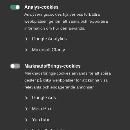
Analys-cookies
19 november 2025

Arbetsgivarnytt
Analyseringscookies hjälper oss förbättra
Förändringar i de kollektiv­
webbplatsen genom att samla och rapportera
information om hur den används.
avtalade pensions-, försäkrings-
och omställningssystemen från
Google Analytics
och med 1 januari 2026
Microsoft Clarity
Marknadsförings-cookies

Marknadsförings-cookies används för att spåra
17 november 2025
AD-domar
gester på olika webbplatser för att kunna visa
Försäljning av aktier utgjorde
relevanta och engagerande annonser.
ingen viktigare förändring –
Google Ads
ingen skyldighet att förhandla
Meta Pixel
YouTube