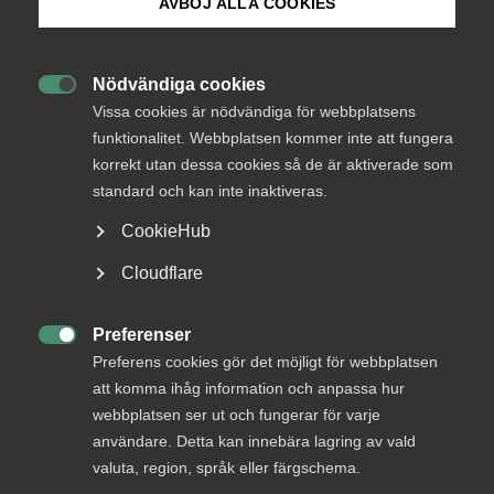
AVBÖJ ALLA COOKIES
Bli medlem
AD 2025 nr 44
Nödvändiga cookies

Logga in på Arbetsgivarguiden
Vissa cookies är nödvändiga för webbplatsens
Målet avsåg Företag A, som var verksamt inom
funktionalitet. Webbplatsen kommer inte att fungera
dagligvarulogistik. Företaget sålde en verksamhetsgren,
Mat.se, till Företag B, vilket ledde till att lagerarbetarnas
korrekt utan dessa cookies så de är aktiverade som
Sök på almega.se
plockning av varor för Mat.se i Västra Frölunda skulle fasas
standard och kan inte inaktiveras.
ut. Vissa tjänstemän blev föremål för
CookieHub
verksamhetsövergång. Efter försäljningen aktualiserades
en omorganisation och driftsinskränkning vid lagret, vilket
Press
Cloudflare
innebar varsel om arbetsbrist för ett större antal
In English
anställda.
Cookie-inställningar
Preferenser

Skyddsombuden ansåg sig ha blivit involverade för sent i
Preferens cookies gör det möjligt för webbplatsen
planeringen av dessa förändringar och i arbetet med
att komma ihåg information och anpassa hur
riskanalys och handlingsplan.
webbplatsen ser ut och fungerar för varje
användare. Detta kan innebära lagring av vald
Fackförbundet yrkade att Företag A skulle förpliktas att
valuta, region, språk eller färgschema.
betala allmänt skadestånd till förbundet och till tre