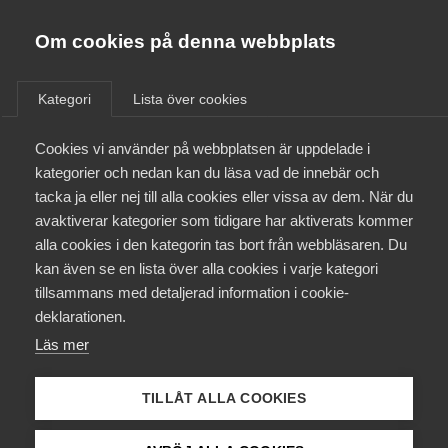
Almega
Förbund
Om cookies på denna webbplats
Almega Tjänste­förbunden
/
Aktuellt
/
AD-domar
/
Om Almega
Kategori
Lista över cookies
Almega Tjänste­företagen
Aktuellt
Cookies vi använder på webbplatsen är uppdelade i
Almega Utbildning
Tre nya AD-domar
kategorier och nedan kan du läsa vad de innebär och
Innovations­företagen
tacka ja eller nej till alla cookies eller vissa av dem. När du
Medlemskapet
Se särskilt dagens dom AD 2025 nr 47 om
avaktiverar kategorier som tidigare har aktiverats kommer
Kompetens­företagen
alla cookies i den kategorin tas bort från webbläsaren. Du
visselblåsarlagen där AD kom fram till att det inte
Mina sidor
kan även se en lista över alla cookies i varje kategori
Medie­företagen
var styrkt att vissa avvikelser inom vården som
tillsammans med detaljerad information i cookie-
rapporterats till ett vårdföretag var sådana
Kontakt
Säkerhets­företagen
deklarationen.
missförhållanden av allmänintresse som omfattas
Läs mer
av visselblåsarlagens bestämmelser.
Tåg­företagen
Kurser & utbildningar
Vård­företagarna
AD-dom
25 juni 2025
AD-domar
TILLÅT ALLA COOKIES
Påverkansarbete