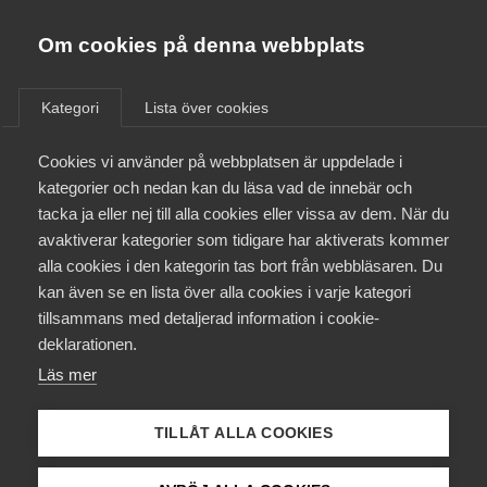
Almega
Förbund
Om cookies på denna webbplats
Almega Tjänste­förbunden
/
Aktuellt
/
Artiklar
/
Om Almega
Kategori
Lista över cookies
Almega Tjänste­företagen
Aktuellt
Cookies vi använder på webbplatsen är uppdelade i
Almega Utbildning
kategorier och nedan kan du läsa vad de innebär och
Innovations­företagen
tacka ja eller nej till alla cookies eller vissa av dem. När du
Medlemskapet
avaktiverar kategorier som tidigare har aktiverats kommer
Kompetens­företagen
alla cookies i den kategorin tas bort från webbläsaren. Du
Mina sidor
kan även se en lista över alla cookies i varje kategori
Medie­företagen
tillsammans med detaljerad information i cookie-
Kontakt
Säkerhets­företagen
deklarationen.
Läs mer
Tåg­företagen
Kurser & utbildningar
Vård­företagarna
TILLÅT ALLA COOKIES
Påverkansarbete