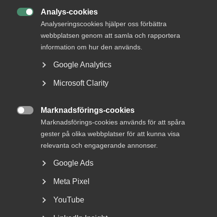
struktur, energi och riktning
Analys-cookies

Analyseringscookies hjälper oss förbättra
webbplatsen genom att samla och rapportera
information om hur den används.
Rätten att byta semester mot
Google Analytics
sjuklön
Microsoft Clarity
Om en medarbetare blir sjuk under semesterledigheten
har personen rätt att avbryta semestern, för att kunna ta
Marknadsförings-cookies

ut den vid ett senare tillfälle enligt
15 § semesterlagen
.
Marknadsförings-cookies används för att spåra
Detta gäller även vid semester utomlands. För att ha rätt
gester på olika webbplatser för att kunna visa
att byta semester mot sjuklön ska medarbetaren
relevanta och engagerande annonser.
sjukanmäla sig på vanligt sett den första sjukdagen och
utan dröjsmål (vilket betyder senast första arbetsdagen
Google Ads
efter semesterledigheten) begära att semesterledigheten
Meta Pixel
ska bytas mot sjukdom. För att få ersättningssemester
ska anställd dessutom styrka sjukdom under semestern
YouTube
genom läkarintyg, journal eller andra handlingar. Om
medarbetaren styrker sjukdom under semestern har