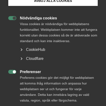
AVBÖJ ALLA COOKIES
Bli medlem
Sjuk under semestern – en
guide till arbetsgivare
Nödvändiga cookies

Logga in på Arbetsgivarguiden
Vissa cookies är nödvändiga för webbplatsens
funktionalitet. Webbplatsen kommer inte att fungera
Alva Palmqvist, arbetsrättsjurist på Almega reder
korrekt utan dessa cookies så de är aktiverade som
Sök på almega.se
ut vad som händer om en medarbetare blir sjuk eller
standard och kan inte inaktiveras.
behöva vårda sjukt barn under sin semester.
CookieHub
Press
Arbetsgivarfrågor
9 juni
Artiklar
Cloudflare
In English
Cookie-inställningar
Preferenser

Preferens cookies gör det möjligt för webbplatsen
MER OM ARBETSGIVARFRÅGOR
att komma ihåg information och anpassa hur
webbplatsen ser ut och fungerar för varje
3 augusti
användare. Detta kan innebära lagring av vald
valuta, region, språk eller färgschema.
Höststart i arbetsmiljö­arbetet – skapa