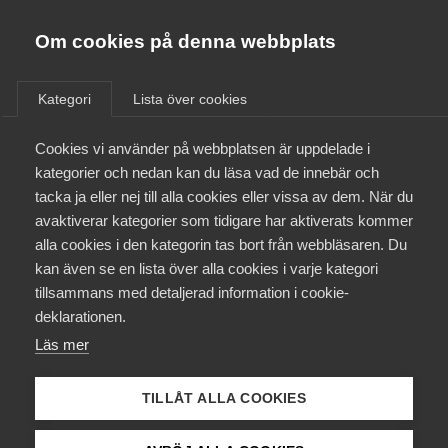
Almega
Förbund
Om cookies på denna webbplats
Almega Tjänste­förbunden
/
Aktuellt
/
Artiklar
/
Om Almega
Kategori
Lista över cookies
Almega Tjänste­företagen
Aktuellt
Cookies vi använder på webbplatsen är uppdelade i
Almega Utbildning
kategorier och nedan kan du läsa vad de innebär och
Innovations­företagen
tacka ja eller nej till alla cookies eller vissa av dem. När du
Medlemskapet
avaktiverar kategorier som tidigare har aktiverats kommer
Kompetens­företagen
alla cookies i den kategorin tas bort från webbläsaren. Du
Mina sidor
kan även se en lista över alla cookies i varje kategori
Medie­företagen
tillsammans med detaljerad information i cookie-
Kontakt
Säkerhets­företagen
deklarationen.
Läs mer
Tåg­företagen
Kurser & utbildningar
Vård­företagarna
TILLÅT ALLA COOKIES
Påverkansarbete