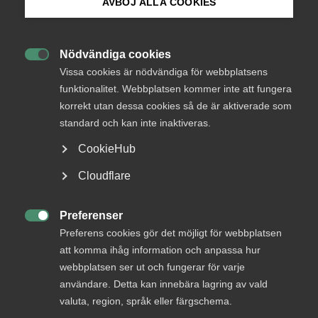
AVBÖJ ALLA COOKIES
Fler företag omfattas av nya
Bli medlem
cyber­säkerhetslagen
Nödvändiga cookies

Logga in på Arbetsgivarguiden
Vissa cookies är nödvändiga för webbplatsens
Den nya cybersäkerhetslagen ska höja den
funktionalitet. Webbplatsen kommer inte att fungera
gemensamma cybersäkerheten inom EU. Lagen
korrekt utan dessa cookies så de är aktiverade som
Sök på almega.se
innebär skärpta krav på riskhantering och
standard och kan inte inaktiveras.
säkerhetsåtgärder och omfattar fler
organisationer än föregångaren.
CookieHub
Press
Cloudflare
Arbetsgivarfrågor
9 juni
Artiklar
In English
Cookie-inställningar
Preferenser

Preferens cookies gör det möjligt för webbplatsen
MER OM ARBETSGIVARFRÅGOR
att komma ihåg information och anpassa hur
webbplatsen ser ut och fungerar för varje
användare. Detta kan innebära lagring av vald
3 augusti
valuta, region, språk eller färgschema.
Höststart i arbetsmiljö­arbetet – skapa