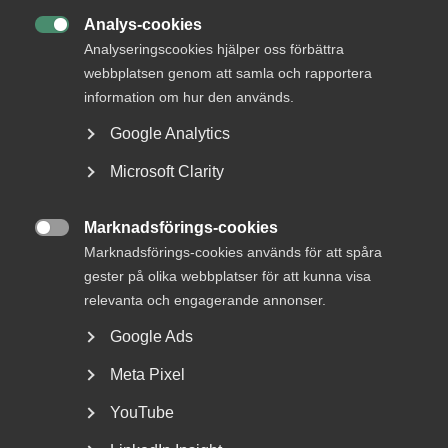
struktur, energi och riktning
Analys-cookies

Analyseringscookies hjälper oss förbättra
webbplatsen genom att samla och rapportera
information om hur den används.
Cybersäkerhetslagen bygger på EU:s NIS2-direktiv. Den
Google Analytics
ställer krav på hur företag arbetar med IT‑ och
Microsoft Clarity
informationssäkerhet och började gälla i januari 2026.
Syftet med lagen är att skapa en högre och mer jämn
säkerhetsnivå samt minska risken för cyberattacker,
Marknadsförings-cookies
driftstörningar och dataläckor. Den nya lagen omfattar

Marknadsförings-cookies används för att spåra
också fler verksamheter än tidigare regler.
gester på olika webbplatser för att kunna visa
relevanta och engagerande annonser.
Vilka företag omfattas av
cybersäkerhetslagen?
Google Ads
Meta Pixel
– Även om lagen främst riktar sig till samhällsviktiga
verksamheter påverkas många företag, särskilt de som
YouTube
hanterar kunddata, digitala tjänster eller är leverantörer