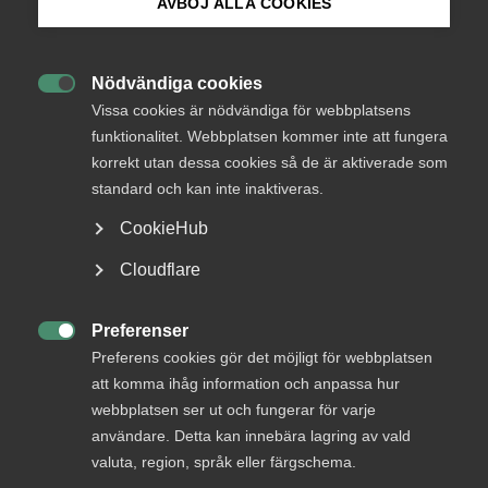
AVBÖJ ALLA COOKIES
Bli medlem
Nödvändiga cookies

Logga in på Arbetsgivarguiden
Vissa cookies är nödvändiga för webbplatsens
funktionalitet. Webbplatsen kommer inte att fungera
Tillåt marknadsföringscookies för att visa den
inbäddade YouTube-videon
korrekt utan dessa cookies så de är aktiverade som
Sök på almega.se
Hantera mina cookie-val
standard och kan inte inaktiveras.
CookieHub
Press
Cloudflare
In English
Cookie-inställningar
Preferenser

Preferens cookies gör det möjligt för webbplatsen
att komma ihåg information och anpassa hur
webbplatsen ser ut och fungerar för varje
– Nej, man får inte baka in semesterersättningen i lönen.
användare. Detta kan innebära lagring av vald
Semesterlagen är tydlig i att semester normalt sett är
betald ledighet, är det en kortare anställning eller att man
valuta, region, språk eller färgschema.
hinner sluta innan man tagit ut betald ledighet så får man