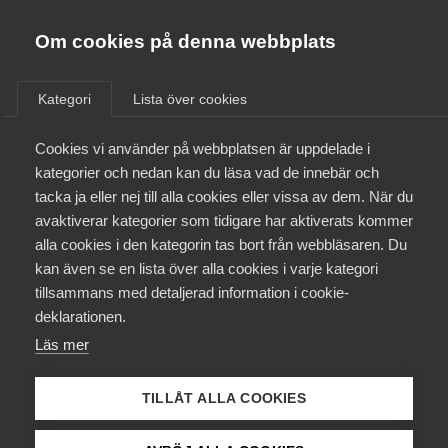
Almega
Förbund
Om cookies på denna webbplats
Almega Tjänste­förbunden
/
Aktuellt
/
Artiklar
/
Om Almega
Kategori
Lista över cookies
Almega Tjänste­företagen
Aktuellt
Cookies vi använder på webbplatsen är uppdelade i
Almega Utbildning
Kan jag baka in
kategorier och nedan kan du läsa vad de innebär och
semesterersättning i den
Innovations­företagen
tacka ja eller nej till alla cookies eller vissa av dem. När du
Medlemskapet
anställdes lön?
avaktiverar kategorier som tidigare har aktiverats kommer
Kompetens­företagen
alla cookies i den kategorin tas bort från webbläsaren. Du
Mina sidor
kan även se en lista över alla cookies i varje kategori
Medie­företagen
Vår arbetsrättsjurist Axel Hammarén är tillbaka och
tillsammans med detaljerad information i cookie-
svarar på vanliga frågor som arbetsgivare brukar
Kontakt
Säkerhets­företagen
deklarationen.
ställa till Almegas experter. I det här avsnittet får du
Läs mer
Tåg­företagen
reda på om du kan baka in semesterersättningen i
Kurser & utbildningar
lönen.
Vård­företagarna
TILLÅT ALLA COOKIES
Påverkansarbete
Arbetsgivarfrågor
5 december 2025
Artiklar