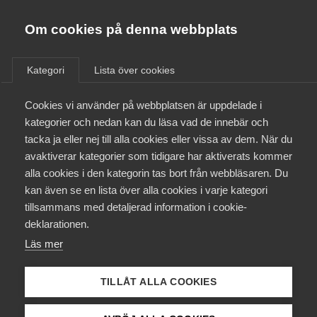
Almega
Förbund
Om cookies på denna webbplats
Almega Tjänste­förbunden
/
Aktuellt
/
Video
/
Om Almega
Kategori
Lista över cookies
Almega Tjänste­företagen
Aktuellt
Cookies vi använder på webbplatsen är uppdelade i
Almega Utbildning
Då måste du betala tjänste­
kategorier och nedan kan du läsa vad de innebär och
pension
Innovations­företagen
tacka ja eller nej till alla cookies eller vissa av dem. När du
Medlemskapet
avaktiverar kategorier som tidigare har aktiverats kommer
Kompetens­företagen
alla cookies i den kategorin tas bort från webbläsaren. Du
Behöver jag betala tjänstepension till mina
Mina sidor
kan även se en lista över alla cookies i varje kategori
Medie­företagen
anställda om jag har kollektivavtal? Det är en fråga
tillsammans med detaljerad information i cookie-
som ibland kommer från medlemsföretagen till
Kontakt
Säkerhets­företagen
deklarationen.
våra rådgivare. Axel Hammarén, arbetsrättsjurist
Läs mer
Tåg­företagen
på Almega, har svar.
Kurser & utbildningar
Vård­företagarna
TILLÅT ALLA COOKIES
Arbetsgivarfrågor
11 september 2025
Video
Påverkansarbete