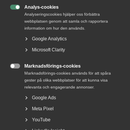
Analys-cookies
Mer om pension och försäkringar

Analyseringscookies hjälper oss förbättra
webbplatsen genom att samla och rapportera
Är du medlem i Almega kan du logga in Arbetsgivarguiden
information om hur den används.
och fördjupa dig i ämnet pension och försäkringar.
Arbetsgivarguiden finns öppen för dig dygnet runt, alla
Google Analytics
dagar i veckan.
Microsoft Clarity
Du har också tillgång till
rådgivning
av Sveriges bästa
arbetsrättsexperter. Vill du komma i kontakt med någon
Marknadsförings-cookies
som är specialist på ditt företags avtal? Då är bästa sättet

Marknadsförings-cookies används för att spåra
att du vänder dig direkt till dina kontaktpersoner, som du
gester på olika webbplatser för att kunna visa
också hittar i
Arbetsgivarguiden.
relevanta och engagerande annonser.
Google Ads
Mer om Arbetsgivarguiden
Meta Pixel
YouTube
Bli medlem