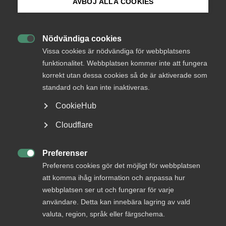
AVBÖJ ALLA COOKIES
Bli medlem
Nödvändiga cookies

Logga in på Arbetsgivarguiden
Tillåt marknadsföringscookies för att visa den
Vissa cookies är nödvändiga för webbplatsens
inbäddade YouTube-videon
funktionalitet. Webbplatsen kommer inte att fungera
Hantera mina cookie-val
korrekt utan dessa cookies så de är aktiverade som
Sök på almega.se
standard och kan inte inaktiveras.
CookieHub
Press
Cloudflare
In English
Cookie-inställningar
Preferenser

Preferens cookies gör det möjligt för webbplatsen
– Ja, tjänstepensionen är en stor del i kollektivavtalen, och
att komma ihåg information och anpassa hur
även arbetsgivare som inte har kollektivavtal brukar
webbplatsen ser ut och fungerar för varje
försöka efterlikna de kollektivavtalade pensionerna och
användare. Detta kan innebära lagring av vald
försäkringarna. Så skaffar du kollektivavtal så kommer du
valuta, region, språk eller färgschema.
att vara en del av det avtalet, säger Axel Hammarén.