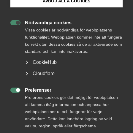
AVBÖJ ALLA COOKIES
Bli medlem
Nödvändiga cookies

Logga in på Arbetsgivarguiden
Vissa cookies är nödvändiga för webbplatsens
funktionalitet. Webbplatsen kommer inte att fungera
Tillåt marknadsföringscookies för att visa den
inbäddade YouTube-videon
korrekt utan dessa cookies så de är aktiverade som
Sök på almega.se
Hantera mina cookie-val
standard och kan inte inaktiveras.
CookieHub
Press
Cloudflare
In English
Cookie-inställningar
Preferenser

Preferens cookies gör det möjligt för webbplatsen
att komma ihåg information och anpassa hur
webbplatsen ser ut och fungerar för varje
En fråga som medlemsföretagen ställer till Almegas
användare. Detta kan innebära lagring av vald
rådgivare handlar om anställdas rätt att vara lediga för att
prova på ett annat arbete. Finns det en sådan rättighet?
valuta, region, språk eller färgschema.