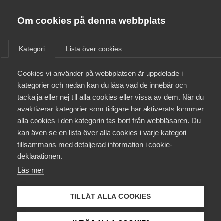
Almega
Förbund
Om cookies på denna webbplats
Almega Tjänste­förbunden
/
Aktuellt
/
Video
/
Om Almega
Kategori
Lista över cookies
Almega Tjänste­företagen
Aktuellt
Cookies vi använder på webbplatsen är uppdelade i
Almega Utbildning
Då har en anställd rätt att
kategorier och nedan kan du läsa vad de innebär och
vara ledig för att prova annat
Innovations­företagen
tacka ja eller nej till alla cookies eller vissa av dem. När du
Medlemskapet
arbete
avaktiverar kategorier som tidigare har aktiverats kommer
Kompetens­företagen
alla cookies i den kategorin tas bort från webbläsaren. Du
Mina sidor
kan även se en lista över alla cookies i varje kategori
Medie­företagen
Har en anställd rätt att vara ledig för att prova på
tillsammans med detaljerad information i cookie-
ett annat arbete? Det är en fråga som ibland
Kontakt
Säkerhets­företagen
deklarationen.
kommer från medlemsföretagen till våra rådgivare.
Läs mer
Tåg­företagen
Axel Hammarén, arbetsrättsjurist på Almega, har
Kurser & utbildningar
svar.
Vård­företagarna
TILLÅT ALLA COOKIES
Påverkansarbete
Arbetsgivarfrågor
15 augusti 2025
Video