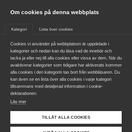
Almega
Förbund
Om cookies på denna webbplats
Almega Tjänste­förbunden
/
Aktuellt
/
Pressmeddelanden
/
Om Almega
Kategori
Lista över cookies
Almega Tjänste­företagen
Aktuellt
Cookies vi använder på webbplatsen är uppdelade i
Almega Utbildning
kategorier och nedan kan du läsa vad de innebär och
Innovations­företagen
tacka ja eller nej till alla cookies eller vissa av dem. När du
Medlemskapet
avaktiverar kategorier som tidigare har aktiverats kommer
Kompetens­företagen
alla cookies i den kategorin tas bort från webbläsaren. Du
Mina sidor
kan även se en lista över alla cookies i varje kategori
Medie­företagen
tillsammans med detaljerad information i cookie-
Kontakt
Säkerhets­företagen
deklarationen.
Läs mer
Tåg­företagen
Kurser & utbildningar
Vård­företagarna
TILLÅT ALLA COOKIES
Påverkansarbete
7380b431-d9f5-4731-98e6-578110de9829.jpg