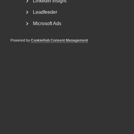
LinkedIn Insight
Det som bromsar nedgången i tjänstesektorn är starka
Leadfeeder
jobbsiffror. Sysselsättningen fortsatte i januari att öka
bland tjänsteföretagen och de har fortfarande svårt att
Microsoft Ads
anställa även om bristen på arbetskraft minskat.
Powered by
CookieHub Consent Management
– De företag som sade upp personal under pandemin fick
svårt att återanställa när pandemin var över. Det kan
förklara att man nu tvekar till att minska sin
personalstyrka trots en vikande konjunktur. Sannolikt
kommer dock sysselsättningen att minska inom
tjänstesektorn senare under året, säger Patrick Joyce.
Publicerad:
3 februari 2023
Senast uppdaterad:
17 februari 2023