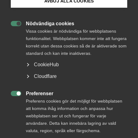
AVBÖJ ALLA COOKIES
Bli medlem
Tjänstekonjunkturen
fortsätter nedåt
Nödvändiga cookies

Logga in på Arbetsgivarguiden
Vissa cookies är nödvändiga för webbplatsens
funktionalitet. Webbplatsen kommer inte att fungera
Kompetensförsörjning
korrekt utan dessa cookies så de är aktiverade som
Sök på almega.se
standard och kan inte inaktiveras.
3 februari 2023
Pressmeddelanden
CookieHub
Press
Cloudflare
MER OM KOMPETENSFÖRSÖRJNING
In English
Cookie-inställningar
Preferenser
27 april

Preferens cookies gör det möjligt för webbplatsen
Så framtidssäkrar du din kompetens
att komma ihåg information och anpassa hur
webbplatsen ser ut och fungerar för varje
användare. Detta kan innebära lagring av vald
valuta, region, språk eller färgschema.