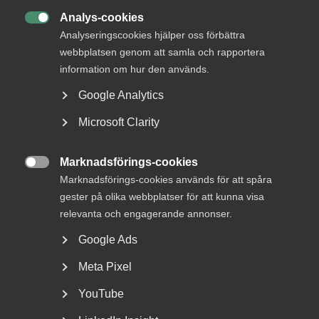
16 december 2025
Analys-cookies

Almegas tjänsteindikator för fjärde
Analyseringscookies hjälper oss förbättra
kvartalet 2025
webbplatsen genom att samla och rapportera
information om hur den används.
Google Analytics
Microsoft Clarity
För några veckor sedan kom EU-kommissionen med
prognosen över svensk tillväxt. BNP spås sjunka med 0,8
procent i år, lägst i hela EU. Att Sverige är ”sämst i klassen”
Marknadsförings-cookies

har flera orsaker, bland annat hur Sverige klarade
Marknadsförings-cookies används för att spåra
pandemin.
gester på olika webbplatser för att kunna visa
relevanta och engagerande annonser.
– Vi ’straffas’ nu för att vi var snabbare ur pandemin än
andra länder. Vissa länder i EU är fortfarande delvis kvar i
Google Ads
återhämtningen efter pandemin, vilket innebär att deras
Meta Pixel
ekonomi inte bromsar inte lika snabbt, säger Patrick Joyce.
YouTube
En annan orsak är räntorna, vars höjningar inte slagit lika