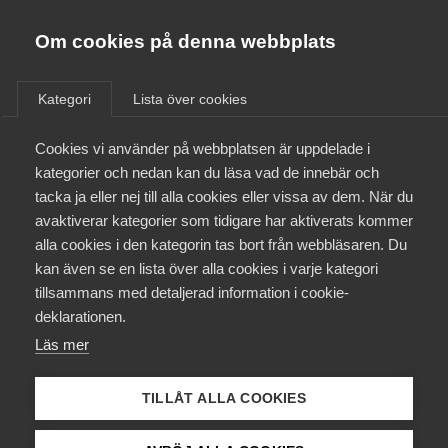
Almega
Förbund
Om cookies på denna webbplats
Almega Tjänste­förbunden
/
Aktuellt
/
Artiklar
/
Om Almega
Kategori
Lista över cookies
Almega Tjänste­företagen
Aktuellt
Cookies vi använder på webbplatsen är uppdelade i
Almega Utbildning
kategorier och nedan kan du läsa vad de innebär och
Innovations­företagen
tacka ja eller nej till alla cookies eller vissa av dem. När du
Medlemskapet
avaktiverar kategorier som tidigare har aktiverats kommer
Kompetens­företagen
alla cookies i den kategorin tas bort från webbläsaren. Du
Mina sidor
kan även se en lista över alla cookies i varje kategori
Medie­företagen
tillsammans med detaljerad information i cookie-
Kontakt
Säkerhets­företagen
deklarationen.
Läs mer
Tåg­företagen
Kurser & utbildningar
Vård­företagarna
TILLÅT ALLA COOKIES
Påverkansarbete
Patrick Joyce, chefekonom Almega