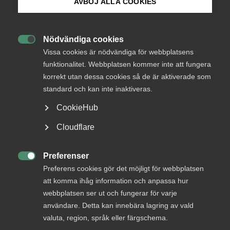
AVBÖJ ALLA COOKIES
Bli medlem
Framtiden avgörs av antalet
räddade jobb
Nödvändiga cookies

Logga in på Arbetsgivarguiden
Vissa cookies är nödvändiga för webbplatsens
funktionalitet. Webbplatsen kommer inte att fungera
En fallande kronkurs och en envis inflation har satt i
korrekt utan dessa cookies så de är aktiverade som
Sök på almega.se
gång en diskussion om den svenska tillväxten och
standard och kan inte inaktiveras.
kronans vara eller icke-vara. Almegas chefsekonom,
Patrick Joyce, ger sin analys på den svenska
CookieHub
ekonomin och de diskussioner som förts i debatten.
Press
Cloudflare
In English
Arbetsmarknad
Konjunktur
Cookie-inställningar
Preferenser
22 februari 2023
Artiklar

Preferens cookies gör det möjligt för webbplatsen
att komma ihåg information och anpassa hur
webbplatsen ser ut och fungerar för varje
MER OM KONJUNKTUR
användare. Detta kan innebära lagring av vald
valuta, region, språk eller färgschema.