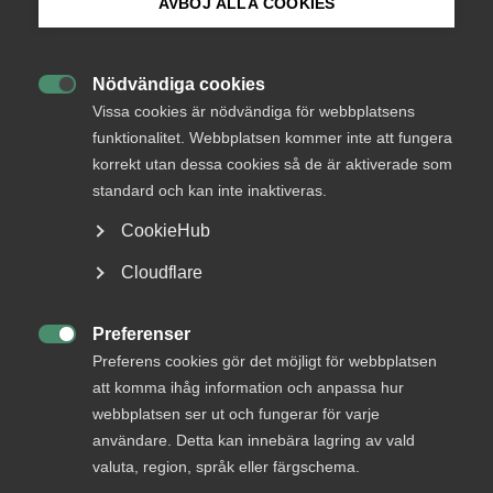
AVBÖJ ALLA COOKIES
leverantörer till offentlig
sektor
Bli medlem
Nödvändiga cookies

Logga in på Arbetsgivarguiden
Vissa cookies är nödvändiga för webbplatsens
En utredning om kontroll av leverantörer till
funktionalitet. Webbplatsen kommer inte att fungera
offentlig sektor kommer att presentera sitt
korrekt utan dessa cookies så de är aktiverade som
Sök på almega.se
rapport senast den 31 augusti 2023. ”En viktig
standard och kan inte inaktiveras.
utredning att bevaka”, säger Ulrica Dyrke,
CookieHub
upphandlingsexpert på Almega.
Press
Cloudflare
Offentlig upphandling
15 december 2022
Artiklar
In English
Cookie-inställningar
Preferenser

Preferens cookies gör det möjligt för webbplatsen
att komma ihåg information och anpassa hur
MER OM OFFENTLIG UPPHANDLING
webbplatsen ser ut och fungerar för varje
användare. Detta kan innebära lagring av vald
valuta, region, språk eller färgschema.
30 oktober 2025