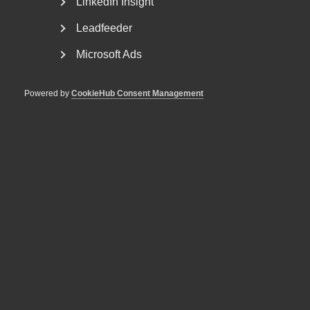
LinkedIn Insight
föreslå ett effektivt och tillförlitligt system för
leverantörskontroll i samband med offentlig
Leadfeeder
upphandling och vid ansökan om att delta i
Microsoft Ads
valfrihetssystem
ta ställning till om reglerna om uteslutning av
Powered by
CookieHub Consent Management
leverantörer från att delta i valfrihetssystem bör
skärpas
ta ställning till om det bör införas obligatoriska krav
på arbetsrättsliga villkor vid upphandlingar av mindre
värde
analysera om det är möjligt att införa begränsningar
av antalet underleverantörsled
lämna förslag till lagändringar
Svenskt näringsliv är representerat i den expertgrupp som
under hösten har tillsatts.