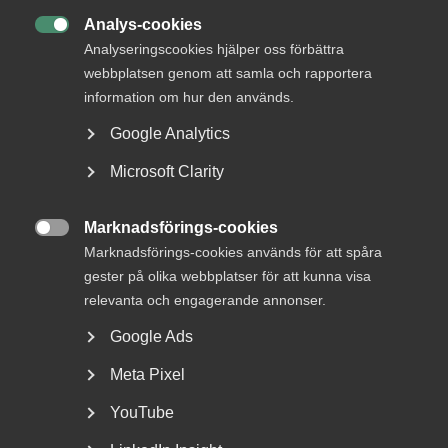
Utvärdering av EU:s
Analys-cookies
upphandlingsdirektiv

Analyseringscookies hjälper oss förbättra
webbplatsen genom att samla och rapportera
information om hur den används.
Google Analytics
En utredning fick i juni i uppdrag av den dåvarande
regeringen att analysera frågan om effektiv och tillförlitlig
Microsoft Clarity
kontroll av leverantörer vid tilldelning av offentliga
kontrakt. Utredningens uppdrag har inte förändrats till
Marknadsförings-cookies
följd av att en ny regering har tillträtt.

Marknadsförings-cookies används för att spåra
– Utredningen har på sitt bord flera frågor som rör
gester på olika webbplatser för att kunna visa
leverantörer till offentlig sektor, så detta är en viktig
relevanta och engagerande annonser.
utredning att bevaka, säger Ulrica Dyrke,
Google Ads
upphandlingsexpert på Almega.
Meta Pixel
Enligt uppdraget ska
utredningen bland annat:
YouTube