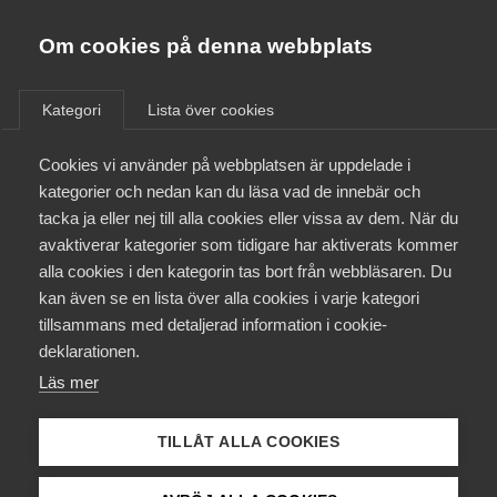
Almega
Förbund
Om cookies på denna webbplats
Almega Tjänste­förbunden
/
Aktuellt
/
Artiklar
/
Om Almega
Kategori
Lista över cookies
Almega Tjänste­företagen
Aktuellt
Cookies vi använder på webbplatsen är uppdelade i
Almega Utbildning
kategorier och nedan kan du läsa vad de innebär och
Innovations­företagen
tacka ja eller nej till alla cookies eller vissa av dem. När du
Medlemskapet
avaktiverar kategorier som tidigare har aktiverats kommer
Kompetens­företagen
alla cookies i den kategorin tas bort från webbläsaren. Du
Mina sidor
kan även se en lista över alla cookies i varje kategori
Medie­företagen
tillsammans med detaljerad information i cookie-
Kontakt
Säkerhets­företagen
deklarationen.
Läs mer
Tåg­företagen
Kurser & utbildningar
Vård­företagarna
TILLÅT ALLA COOKIES
Påverkansarbete
Utredning om kontroll av