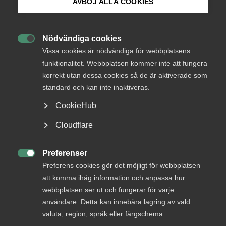
AVBÖJ ALLA COOKIES
Garantiplatser ger säker
intäkt
Bli medlem
Nödvändiga cookies

Logga in på Arbetsgivarguiden
Garantiplatser i en upphandling ger en säker intäkt
Vissa cookies är nödvändiga för webbplatsens
funktionalitet. Webbplatsen kommer inte att fungera
så leverantörer vågar satsa mer och kan pressa
korrekt utan dessa cookies så de är aktiverade som
Sök på almega.se
priset, då garantiplatser ger en säker intäkt. En bra
standard och kan inte inaktiveras.
affär för bättre parter. Det säger Mikaela
Lundqvist, verksamhetsutvecklingschef Attendo.
CookieHub
Press
Cloudflare
Offentlig upphandling
21 april 2022
Artiklar
In English
Cookie-inställningar
Preferenser

Preferens cookies gör det möjligt för webbplatsen
MER OM OFFENTLIG UPPHANDLING
att komma ihåg information och anpassa hur
webbplatsen ser ut och fungerar för varje
användare. Detta kan innebära lagring av vald
4 augusti
valuta, region, språk eller färgschema.
Almega lanserar en ny tjänst inom