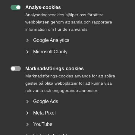
upphandlingsrådgivning
Analys-cookies

Analyseringscookies hjälper oss förbättra
webbplatsen genom att samla och rapportera
information om hur den används.
Almegas rapport ”Så ser tjänsteföretagen på offentlig
Google Analytics
upphandling” visar att många tjänsteföretag upplever att
Microsoft Clarity
det i offentlig upphandling är för mycket fokus på pris och
för litet på kvalitet och att det även är problem med
tidskrävande formalia och omfattande och irrelevant
Marknadsförings-cookies
kravställande. Det framgår även att många tjänsteföretag

Marknadsförings-cookies används för att spåra
anser att dialogen inför upphandlingarna brister liksom
gester på olika webbplatser för att kunna visa
uppföljningen av kvaliteten i leveransen under
relevanta och engagerande annonser.
kontraktstiden. Är detta problem som även ni upplever i er
bransch?
Google Ads
– Angående krav och villkor, så är det viktigt att
Meta Pixel
kommunerna förstår hur detta påverkar priset. Villkoren i
YouTube
upphandlingen måste rimma med syftet att lägga ut vård
och omsorgsboende på entreprenad. Handlar det om