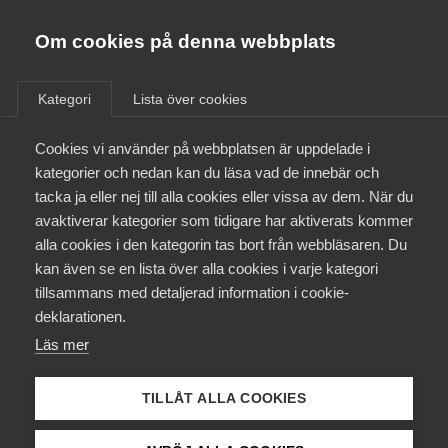
Almega
Förbund
Om cookies på denna webbplats
Almega Tjänste­förbunden
/
Aktuellt
/
Artiklar
/
Om Almega
Kategori
Lista över cookies
Almega Tjänste­företagen
Aktuellt
Cookies vi använder på webbplatsen är uppdelade i
Almega Utbildning
kategorier och nedan kan du läsa vad de innebär och
Innovations­företagen
tacka ja eller nej till alla cookies eller vissa av dem. När du
Medlemskapet
avaktiverar kategorier som tidigare har aktiverats kommer
Kompetens­företagen
alla cookies i den kategorin tas bort från webbläsaren. Du
Mina sidor
kan även se en lista över alla cookies i varje kategori
Medie­företagen
tillsammans med detaljerad information i cookie-
Kontakt
Säkerhets­företagen
deklarationen.
Läs mer
Tåg­företagen
Kurser & utbildningar
Vård­företagarna
TILLÅT ALLA COOKIES
Påverkansarbete