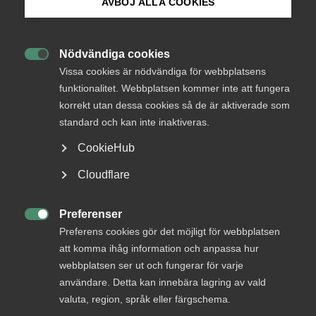
AVBÖJ ALLA COOKIES
Skatter
7 juli 2021
Pressmeddelanden
Bli medlem
Nödvändiga cookies

Logga in på Arbetsgivarguiden
Vissa cookies är nödvändiga för webbplatsens
De svenska arbetsgivaravgifterna har nästan tiofaldigats
funktionalitet. Webbplatsen kommer inte att fungera
sedan de infördes 1960. Från början användes de enbart
korrekt utan dessa cookies så de är aktiverade som
Sök på almega.se
för att finansiera individuella sociala förmåner för den
standard och kan inte inaktiveras.
anställde. Med tiden har dock skattedelen av avgiften
vuxit. Idag är drygt en tredjedel av arbetsgivaravgiften en
CookieHub
ren skatt på arbete.
Press
Cloudflare
In English
– Sverige har länge haft bland de högsta
arbetskraftskostnaderna i Europa. Vår nya rapport visar
Cookie-inställningar
Preferenser
att de svenska arbetskraftskostnaderna ifjol var 46

Preferens cookies gör det möjligt för webbplatsen
procent högre än genomsnittet i Europa. Kostnaderna var
att komma ihåg information och anpassa hur
18 procent högre än i Nederländerna, 17 procent högre än i
webbplatsen ser ut och fungerar för varje
Finland och 16 procent högre än i Tyskland, säger Patrick
användare. Detta kan innebära lagring av vald
Joyce, chefekonom på Almega.
valuta, region, språk eller färgschema.