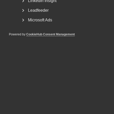
arbetsgivaravgiften med tre procentenheter skapa 107
LinkedIn Insight
000 nya jobb i näringslivet, varav 69 000 inom den privata
Leadfeeder
tjänstesektorn.
Microsoft Ads
Läs hela rapporten
Arbetsgivaravgifter gör svenskt arbete
dyrt
.
Powered by
CookieHub Consent Management
Publicerad:
7 juli 2021
Senast uppdaterad:
7 juli 2021
Etiketter:
Arbetsgivaravgift
MER OM SKATTER
13 april
Pressmeddelanden
Svensk tillväxt kräver fler