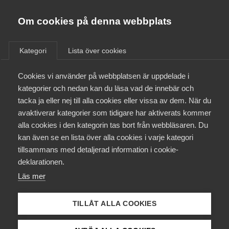
Almega
Förbund
Om cookies på denna webbplats
Almega Tjänste­förbunden
/
Aktuellt
/
Pressmeddelanden
/
Om Almega
Kategori
Lista över cookies
Almega Tjänste­företagen
Aktuellt
Cookies vi använder på webbplatsen är uppdelade i
Almega Utbildning
Ny rapport:
kategorier och nedan kan du läsa vad de innebär och
Arbetsgivaravgifter gör
Innovations­företagen
tacka ja eller nej till alla cookies eller vissa av dem. När du
Medlemskapet
svenskt arbete dyrt
avaktiverar kategorier som tidigare har aktiverats kommer
Kompetens­företagen
alla cookies i den kategorin tas bort från webbläsaren. Du
Mina sidor
kan även se en lista över alla cookies i varje kategori
Medie­företagen
Det är arbetsgivaravgifterna, inte lönerna, som gör
tillsammans med detaljerad information i cookie-
att kostnaderna för arbetskraften i den svenska
Kontakt
Säkerhets­företagen
deklarationen.
tjänstesektorn är bland de högsta i Europa. Färsk
Läs mer
Tåg­företagen
statistik över löner och löneskatter i Europa visar
Kurser & utbildningar
att de svenska arbetsgivaravgifterna ligger långt
Vård­företagarna
TILLÅT ALLA COOKIES
över Europas genomsnitt.
Påverkansarbete