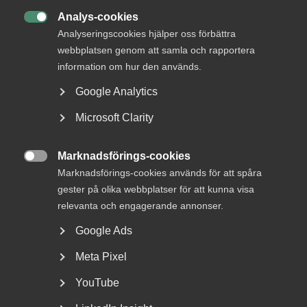
Analys-cookies

Analyseringscookies hjälper oss förbättra
webbplatsen genom att samla och rapportera
information om hur den används.
Artikeln är också publicerad på
Dagens industris
debattsida.
Google Analytics
Notan hamnar hos
Microsoft Clarity
skattebetalarna
Marknadsförings-cookies

Socialdemokraterna går till val på att städa upp i
Marknadsförings-cookies används för att spåra
marknadskaoset och göra upp med så kallade
gester på olika webbplatser för att kunna visa
marknadsmisslyckanden, område för område, sektor för
relevanta och engagerande annonser.
sektor. Lockelsen är lätt att förstå: det finns en bov,
Google Ads
marknaden, och en räddare, politiken, som tar tillbaka
kontrollen. Verkligheten är bara obekvämt motsträvig. Där
Meta Pixel
politiken faktiskt tagit tillbaka kontrollen har resultatet
sällan blivit billigare eller bättre, utan tvärtom. Och notan
YouTube
skickas vidare till skattebetalare, patienter, elever och
äldre.