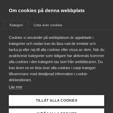
Almega
Förbund
Om cookies på denna webbplats
Almega Tjänste­förbunden
/
Aktuellt
/
Debattartiklar
/
Om Almega
Kategori
Lista över cookies
Almega Tjänste­företagen
Aktuellt
Cookies vi använder på webbplatsen är uppdelade i
Almega Utbildning
kategorier och nedan kan du läsa vad de innebär och
Innovations­företagen
tacka ja eller nej till alla cookies eller vissa av dem. När du
Medlemskapet
avaktiverar kategorier som tidigare har aktiverats kommer
Kompetens­företagen
alla cookies i den kategorin tas bort från webbläsaren. Du
Mina sidor
kan även se en lista över alla cookies i varje kategori
Medie­företagen
tillsammans med detaljerad information i cookie-
Kontakt
Säkerhets­företagen
deklarationen.
Läs mer
Tåg­företagen
Kurser & utbildningar
Vård­företagarna
TILLÅT ALLA COOKIES
Påverkansarbete