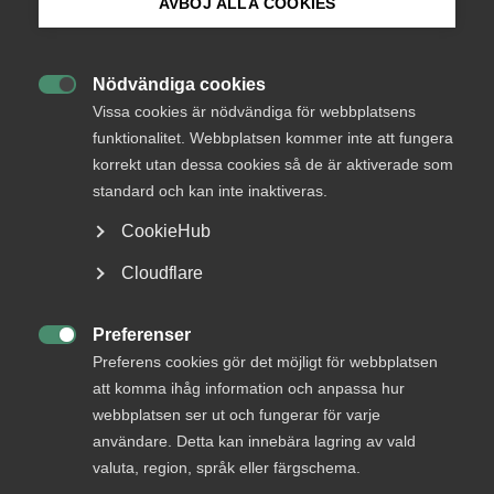
AVBÖJ ALLA COOKIES
Debatt: Mindre valfrihet ger
sämre resultat och högre pris
Bli medlem
Nödvändiga cookies

Logga in på Arbetsgivarguiden
När politiken tar tillbaka kontrollen blir vården
Vissa cookies är nödvändiga för webbplatsens
funktionalitet. Webbplatsen kommer inte att fungera
dyrare, köerna längre och skolorna färre – men
korrekt utan dessa cookies så de är aktiverade som
Sök på almega.se
ansvaret läggs på marknaden. Det skriver Fredrik
standard och kan inte inaktiveras.
Östbom, näringspolitisk chef på Almega.
CookieHub
Arbetsmarknad
5 juni
Debattartiklar
Press
Cloudflare
In English
Cookie-inställningar
Preferenser

MER OM ARBETSMARKNAD
Preferens cookies gör det möjligt för webbplatsen
att komma ihåg information och anpassa hur
webbplatsen ser ut och fungerar för varje
29 maj
användare. Detta kan innebära lagring av vald
Debatt: Alla kan göra mer för jobben –
valuta, region, språk eller färgschema.
även parterna