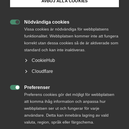
AVBÖJ ALLA COOKIES
Bli medlem
Almega: Undantagen från
lönegolvet räcker inte
Nödvändiga cookies

Logga in på Arbetsgivarguiden
Vissa cookies är nödvändiga för webbplatsens
funktionalitet. Webbplatsen kommer inte att fungera
Regeringens besked om undantag från det höjda
korrekt utan dessa cookies så de är aktiverade som
Sök på almega.se
lönegolvet för arbetskraftsinvandring räcker inte
standard och kan inte inaktiveras.
för att möta företagens kompetensbehov. Istället
CookieHub
riskerar regelverket att hämma tillväxten,
Press
undergräva partsmodellen och skicka fel signaler
Cloudflare
till internationella talanger.
In English
Cookie-inställningar
Preferenser
Arbetsgivarfrågor
Arbetsmarknad

Preferens cookies gör det möjligt för webbplatsen
att komma ihåg information och anpassa hur
Kompetensförsörjning
22 maj
Pressmeddelanden
webbplatsen ser ut och fungerar för varje
användare. Detta kan innebära lagring av vald
valuta, region, språk eller färgschema.