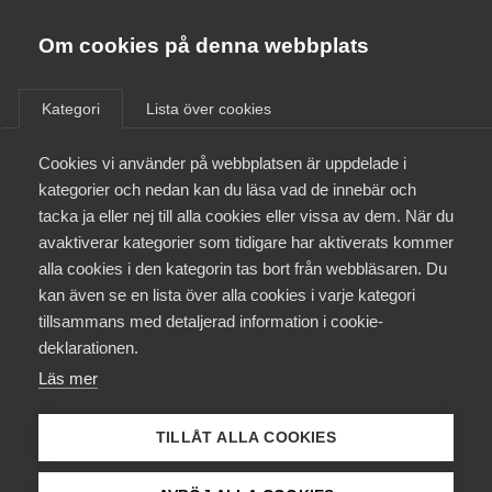
Almega
Förbund
Om cookies på denna webbplats
Almega Tjänste­förbunden
/
Aktuellt
/
Pressmeddelanden
/
Om Almega
Kategori
Lista över cookies
Almega Tjänste­företagen
Aktuellt
Cookies vi använder på webbplatsen är uppdelade i
Almega Utbildning
kategorier och nedan kan du läsa vad de innebär och
Innovations­företagen
tacka ja eller nej till alla cookies eller vissa av dem. När du
Medlemskapet
avaktiverar kategorier som tidigare har aktiverats kommer
Kompetens­företagen
alla cookies i den kategorin tas bort från webbläsaren. Du
Mina sidor
kan även se en lista över alla cookies i varje kategori
Medie­företagen
tillsammans med detaljerad information i cookie-
Kontakt
Säkerhets­företagen
deklarationen.
Läs mer
Tåg­företagen
Kurser & utbildningar
Vård­företagarna
TILLÅT ALLA COOKIES
Påverkansarbete
Jonas Jegers, näringspolitisk expert på Almega