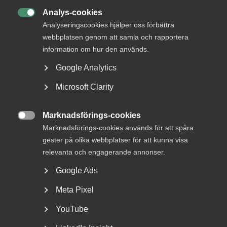
MER OM ARBETSMARKNAD
Analys-cookies

Analyseringscookies hjälper oss förbättra
5 juni
webbplatsen genom att samla och rapportera
information om hur den används.
Debatt: Mindre valfrihet ger sämre
resultat och högre pris
Google Analytics
Microsoft Clarity
Marknadsförings-cookies
Det nya regelverket innebär att lönekravet höjs till 90

Marknadsförings-cookies används för att spåra
procent av medianlönen från den 1 juni, samtidigt som vissa
gester på olika webbplatser för att kunna visa
bristyrken undantas med en lägre nivå.
relevanta och engagerande annonser.
– Det är bra att regeringen öppnar för undantag. Men
Google Ads
listans 27 yrken är för snäv, parternas lista över bristyrken
omfattade ju närmare 180 stycken. Nu riskerar stora delar
Meta Pixel
av tjänstesektorns att inte få sina kompetensbehov
YouTube
uppfyllda, säger
Jonas Jegers,
näringspolitisk expert på
Almega.