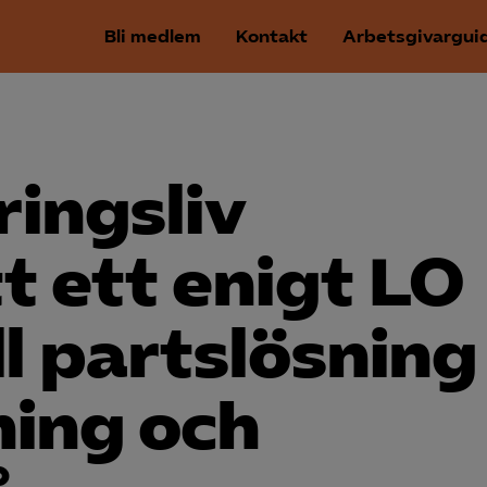
Bli medlem
Kontakt
Arbetsgivargui
ingsliv
t ett enigt LO
ll partslösning
ning och