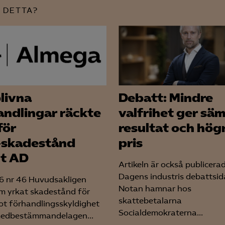
Google Analytics
 DETTA?
Microsoft Clarity
knadsförings-cookies
nadsförings-cookies används för att spåra gester på olika webbplatser 
 relevanta och engagerande annonser.
livna
Debatt: Mindre
Google Ads
andlingar räckte
valfrihet ger sä
Meta Pixel
för
resultat och hög
YouTube
skadestånd
pris
gt AD
LinkedIn Insight
Artikeln är också publicera
Leadfeeder
Dagens industris debattsid
 nr 46 Huvudsakligen
Notan hamnar hos
m yrkat skadestånd för
Microsoft Ads
skattebetalarna
ot förhandlingsskyldighet
Socialdemokraterna...
medbestämmandelagen...