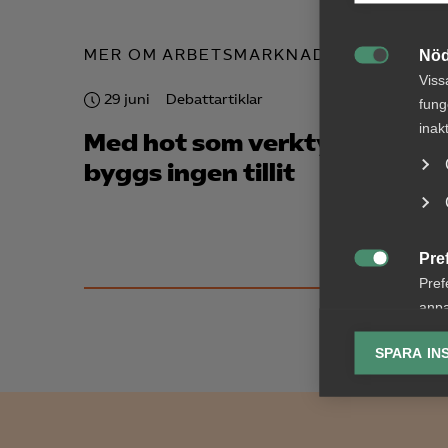
MER OM ARBETSMARKNAD
Nöd

Viss
29 juni
Debattartiklar
5 juni
fung
inak
Med hot som verktyg
Deba
byggs ingen tillit
valfr
resul
pris
Pre

Pref
anpa
lagr
SPARA IN
Ana

Anal
info