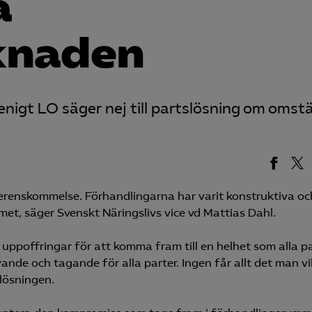
å
knaden
enigt LO säger nej till partslösning om omstä
överenskommelse. Förhandlingarna har varit konstruktiva oc
et, säger Svenskt Näringslivs vice vd Mattias Dahl.
a uppoffringar för att komma fram till en helhet som alla p
nde och tagande för alla parter. Ingen får allt det man vill
slösningen.