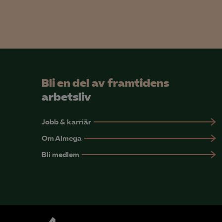
Bli en del av framtidens
arbetsliv
Jobb & karriär
Om Almega
Bli medlem