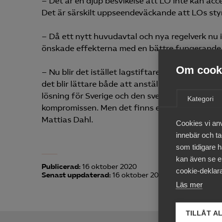
– Det är en djup besvikelse att LO inte kan a
Det är särskilt uppseendeväckande att LOs sty
– Då ett nytt huvudavtal och nya regelverk nu
önskade effekterna med en bättre fungerande
Om cooki
– Nu blir det istället lagstiftaren som måste 
det blir lättare både att anställa och att få et
lösning för Sverige och den svenska modellen 
Kategori
kompromissen. Men det finns efter LOs beslut 
Mattias Dahl.
Cookies vi an
innebär och tac
som tidigare h
kan även se en
Publicerad:
16 oktober 2020
cookie-deklara
Senast uppdaterad:
16 oktober 2020
Läs mer
TILLÅT A