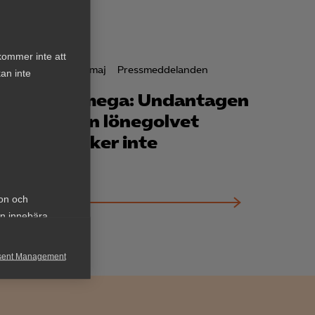
kommer inte att
22 maj
Pressmeddelanden
an inte
 göra
Almega: Undantagen
 även
från lönegolvet
räcker inte
ion och
an innebära
sent Management
h rapportera