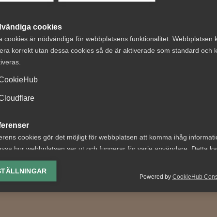
vändiga cookies
a cookies är nödvändiga för webbplatsens funktionalitet. Webbplatsen 
Debattartiklar
29 maj
Debattartiklar
era korrekt utan dessa cookies så de är aktiverade som standard och k
tiveras.
tt: Mindre
Debatt: Alla kan
CookieHub
ihet ger sämre
mer för jobben –
tat och högre
parterna
Cloudflare
ferenser
erens cookies gör det möjligt för webbplatsen att komma ihåg informat
ssa hur webbplatsen ser ut och fungerar för varje användare. Detta k
ing av vald valuta, region, språk eller färgschema.
STÄLLNINGAR
Powered by
CookieHub Con
lys-cookies
yseringscookies hjälper oss förbättra webbplatsen genom att samla oc
rmation om hur den används.