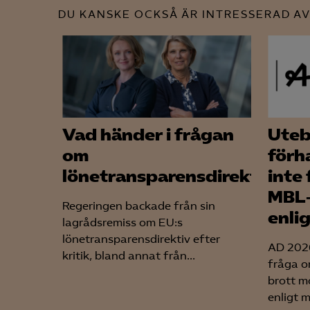
DU KANSKE OCKSÅ ÄR INTRESSERAD AV
Mar

Mark
visa
Vad händer i frågan
Uteb
om
förh
lönetransparensdirektivet?
inte 
MBL‑
Regeringen backade från sin
enli
lagrådsremiss om EU:s
lönetransparensdirektiv efter
AD 2026
kritik, bland annat från...
fråga o
brott m
enligt 