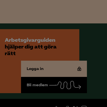
Arbetsgivarguiden
hjälper dig att göra
rätt
Logga in
Bli medlem