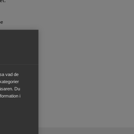
et.
de
å att
mre
äger
äsa vad de
 kategorier
läsaren. Du
formation i