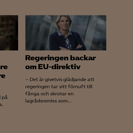
för att kunna
Regeringen backar
mre
om EU-direktiv
re
– Det är givetvis glädjande att
regeringen tar sitt förnuft till
fånga och skrotar en
d på
lagrådsremiss som...
a.