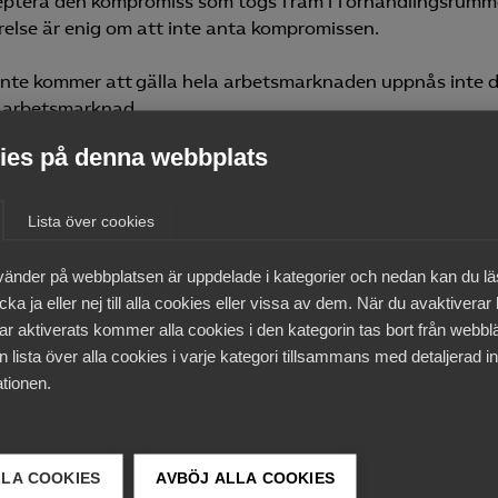
cceptera den kompromiss som togs fram i förhandlingsrumm
relse är enig om att inte anta kompromissen.
 inte kommer att gälla hela arbetsmarknaden uppnås inte 
 arbetsmarknad.
es på denna webbplats
ta ansvaret att förbättra regelverken på arbetsmarknaden s
t jobb. Svenskt Näringsliv är övertygad om att det är en sä
än om parterna träffat en överenskommelse i enlighet med
Lista över cookies
ingen annan väg än lagstiftningsvägen. Vi beklagar det, s
vänder på webbplatsen är uppdelade i kategorier och nedan kan du l
ka ja eller nej till alla cookies eller vissa av dem. När du avaktiverar
ar aktiverats kommer alla cookies i den kategorin tas bort från webb
 lista över alla cookies i varje kategori tillsammans med detaljerad in
tionen.
LLA COOKIES
AVBÖJ ALLA COOKIES