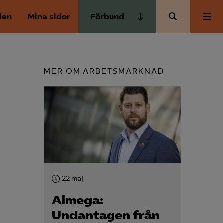
den
Mina sidor
Förbund
Almega Tjänste­förbunden
Om Almega
Almega Tjänste­företagen
MER OM ARBETSMARKNAD
Almega Utbildning
Aktuellt
Innovations­företagen
Kompetens­företagen
Medlemskapet
Medie­företagen
Säkerhets­företagen
Mina sidor
Tåg­företagen
22 maj
Kontakt
Vård­företagarna
Almega:
Undantagen från