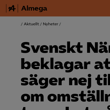
Almega
/
Aktuellt
/
Nyheter
/
Svenskt När
beklagar at
säger nej ti
om omställ