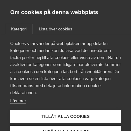
Almega
Förbund
Om cookies på denna webbplats
Almega Tjänste­förbunden
/
Aktuellt
/
Medlemsnyheter
/
Om Almega
Kategori
Lista över cookies
Almega Tjänste­företagen
Aktuellt
Cookies vi använder på webbplatsen är uppdelade i
Almega Utbildning
Spårtrafik­företagens
kategorier och nedan kan du läsa vad de innebär och
årsmöte tis­dagen den 18 juni
Innovations­företagen
tacka ja eller nej till alla cookies eller vissa av dem. När du
Medlemskapet
avaktiverar kategorier som tidigare har aktiverats kommer
Kompetens­företagen
alla cookies i den kategorin tas bort från webbläsaren. Du
Mina sidor
Okategoriserade
14 juni 2019
Medlemsnyheter
kan även se en lista över alla cookies i varje kategori
Medie­företagen
tillsammans med detaljerad information i cookie-
Kontakt
Säkerhets­företagen
deklarationen.
Läs mer
Tåg­företagen
Kurser & utbildningar
Vård­företagarna
TILLÅT ALLA COOKIES
Påverkansarbete
Endast tillgänglig för