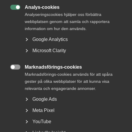
Analys-cookies

Analyseringscookies hjälper oss förbättra
webbplatsen genom att samla och rapportera
information om hur den används.
Google Analytics
Almega lanserar en ny tjänst
Microsoft Clarity
inom upphandlingsrådgivning
Vad är bakgrunden till att Almega har tagit fram en
Marknadsförings-cookies

rådgivning kring offentlig upphandling? – Offentlig...
Marknadsförings-cookies används för att spåra
gester på olika webbplatser för att kunna visa
relevanta och engagerande annonser.
Google Ads
Meta Pixel
YouTube