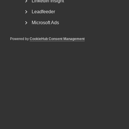
LinkedIn Insight
Leadfeeder
Jonas Stenmo - ny vice vd för
Microsoft Ads
Almega
Jonas Stenmo har utsetts till vice vd för tjänstesektorns
Powered by
CookieHub Consent Management
arbetsgivar- och branschorganisation Almega....
2026 års medlemsundersökning