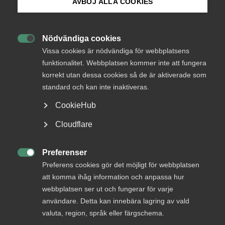
medlemmar
AVBÖJ ALLA COOKIES
Bli medlem
Nödvändiga cookies
Logga in

Logga in på Arbetsgivarguiden
Vissa cookies är nödvändiga för webbplatsens
funktionalitet. Webbplatsen kommer inte att fungera
korrekt utan dessa cookies så de är aktiverade som
Sök på almega.se
Bli medlem
standard och kan inte inaktiveras.
CookieHub
Press
Cloudflare
In English
Cookie-inställningar
Preferenser

Preferens cookies gör det möjligt för webbplatsen
DU KANSKE OCKSÅ ÄR INTRESSERAD AV
att komma ihåg information och anpassa hur
DETTA?
webbplatsen ser ut och fungerar för varje
användare. Detta kan innebära lagring av vald
valuta, region, språk eller färgschema.