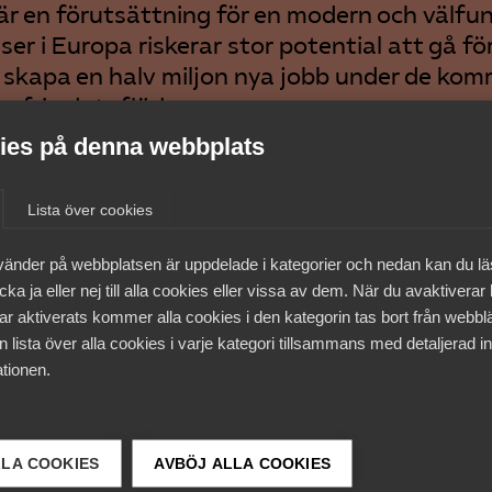
a är en förutsättning för en modern och välfu
er i Europa riskerar stor potential att gå fö
 skapa en halv miljon nya jobb under de ko
m fria dataflöden.
es på denna webbplats
lobal ekonomi förutsätter friare dataflöden. Om friheten
Lista över cookies
tas kan molntjänsterna skapa en halv miljon jobb nya jobb 
 fram till 2024. Men tyvärr står den friheten hotad, säger
vänder på webbplatsen är uppdelade i kategorier och nedan kan du l
s Åström, chef för näringspolitik och kommunikation på 
ka ja eller nej till alla cookies eller vissa av dem. När du avaktiverar
ar aktiverats kommer alla cookies i den kategorin tas bort från webb
änster är ett sätt att tillhandahålla IT-funktioner och dat
 lista över alla cookies i varje kategori tillsammans med detaljerad in
nternet genom externa servrar. Istället för att lagra inform
tionen.
or så lagras den på externa servrar som nyttjas via intern
aj blir den nya dataflödesförordningen lag. Det innebär at
ra vissa nationella undantag, och därmed kan dataflöden
LLA COOKIES
AVBÖJ ALLA COOKIES
sas.