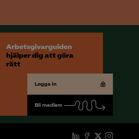
för att kunna
Arbetsgivarguiden
hjälper dig att göra
rätt
Logga in
Bli medlem