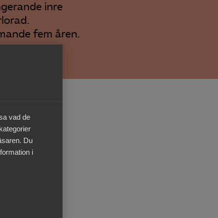
Kurser & utbildningar
ngerande inre
rlorad.
mmande fem åren.
Påverkansarbete
Bli medlem
Logga in på
i
Arbetsgivarguiden
äsa vad de
Almega.
 kategorier
Sök på almega.se
läsaren. Du
alagring
formation i
ation på
et. Men
Press
t länder
In English
Cookie-inställningar