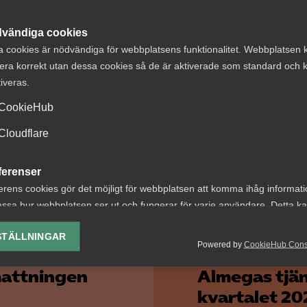
EU nu öppnar upp för nationella undantag kan sätta den d
vändiga cookies
n på spel. Det är viktigt att friheten att dela data över
a cookies är nödvändiga för webbplatsens funktionalitet. Webbplatsen 
ränser värnas, särskilt för ett land som Sverige där IT-br
era korrekt utan dessa cookies så de är aktiverade som standard och k
jänstesektorn är en viktig jobbmotor, avslutar Andreas Ås
tiveras.
apporten:
Friare dataflöden kan skapa 500 000 nya jobb
CookieHub
a
Cloudflare
ferenser
erens cookies gör det möjligt för webbplatsen att komma ihåg informat
ssa hur webbplatsen ser ut och fungerar för varje användare. Detta k
ing av vald valuta, region, språk eller färgschema.
STÄLLNINGAR
Powered by
CookieHub Con
lys-cookies
yseringscookies hjälper oss förbättra webbplatsen genom att samla oc
attningen
Almegas tjän
rmation om hur den används.
kvartalet 20