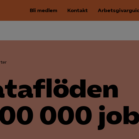
Bli medlem
Kontakt
Arbetsgivargui
ter
ataflöden
500 000 jo