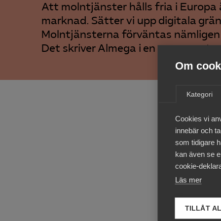
Att molntjänster hålls fria i Europ
marknad. Sätter vi upp digitala gräns
Molntjänsterna förväntas nämligen
Det skriver Almega i en ny rapport o
Om cooki
– En g
Kategori
förval
Europa
Cookies vi an
Andrea
innebär och tac
som tidigare h
Molntj
kan även se en
över i
cookie-deklara
en dat
Läs mer
nu i m
kan gö
TILLÅT A
begrän