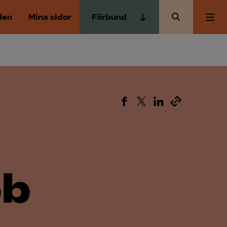
den
Mina sidor
Förbund
Almega Tjänste­förbunden
Om Almega
Almega Tjänste­företagen
Almega Utbildning
Aktuellt
Innovations­företagen
Kompetens­företagen
Medlemskapet
Medie­företagen
Säkerhets­företagen
Mina sidor
bb
Tåg­företagen
Kontakt
Vård­företagarna