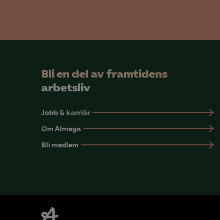
Mar

Mark
Bli en del av framtidens
visa
arbetsliv
Jobb & karriär
Om Almega
Bli medlem