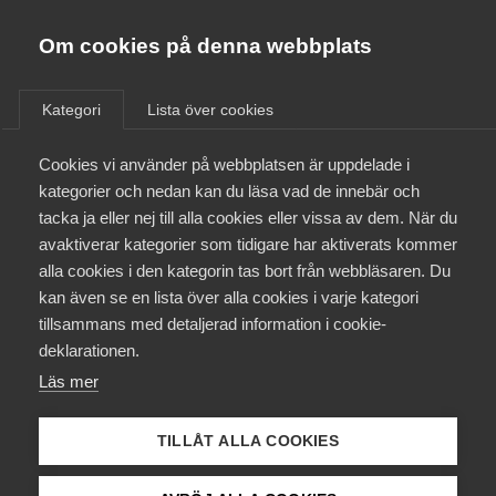
Almega
Förbund
Om cookies på denna webbplats
Almega Tjänste­förbunden
/
Aktuellt
/
Rapporter
/
Om Almega
Kategori
Lista över cookies
Almega Tjänste­företagen
Aktuellt
Cookies vi använder på webbplatsen är uppdelade i
Almega Utbildning
kategorier och nedan kan du läsa vad de innebär och
Arbetsmarknad
Innovations­företagen
tacka ja eller nej till alla cookies eller vissa av dem. När du
Medlemskapet
21 januari 2019
avaktiverar kategorier som tidigare har aktiverats kommer
Rapporter
Kompetens­företagen
alla cookies i den kategorin tas bort från webbläsaren. Du
Mina sidor
Reformerad
kan även se en lista över alla cookies i varje kategori
Medie­företagen
tillsammans med detaljerad information i cookie-
Arbetsförmedling
Kontakt
Säkerhets­företagen
deklarationen.
Läs mer
Tåg­företagen
Kurser & utbildningar
Kompetenskrisen blir allt mer akut på
Vård­företagarna
TILLÅT ALLA COOKIES
arbetsmarknaden. Å ena sidan skriker många
Påverkansarbete
företag efter arbetskraft, å andra sidan letar