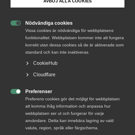
många arbetslösa med ljus och lykta efter
AVBÖJ ALLA COOKIES
anställningsmöjligheter. Jobbchansen för de
Bli medlem
arbetslösa har samtidigt sjunkit trots att de lediga
Nödvändiga cookies
jobben blivit fler.

Logga in på Arbetsgivarguiden
Vissa cookies är nödvändiga för webbplatsens
funktionalitet. Webbplatsen kommer inte att fungera
korrekt utan dessa cookies så de är aktiverade som
Sök på almega.se
Parallellt med denna utveckling har Arbetsförmedlingen
standard och kan inte inaktiveras.
fått ökade resurser och arbetsmarknadspolitiken har
CookieHub
svällt i omfattning. Höjda resurser och lägre resultat är en
utveckling som skaver, och myndigheten brottas med
Press
Cloudflare
sjunkande förtroendesiffror hos allmänheten och hos
In English
arbetsgivarna.
Cookie-inställningar
Preferenser

Arbetsförmedlingen har blivit allt mer konkurrensutsatt
Preferens cookies gör det möjligt för webbplatsen
med syfte att öka de arbetslösas valmöjligheter och
att komma ihåg information och anpassa hur
inflytande och att få fram fler nya lösningar för en
webbplatsen ser ut och fungerar för varje
effektivare övergång till arbete. Det finns indikationer på
användare. Detta kan innebära lagring av vald
att de kompletterande aktörerna bidragit till att höja de
valuta, region, språk eller färgschema.
arbetslösas sökaktivitet och få dem att närma sig