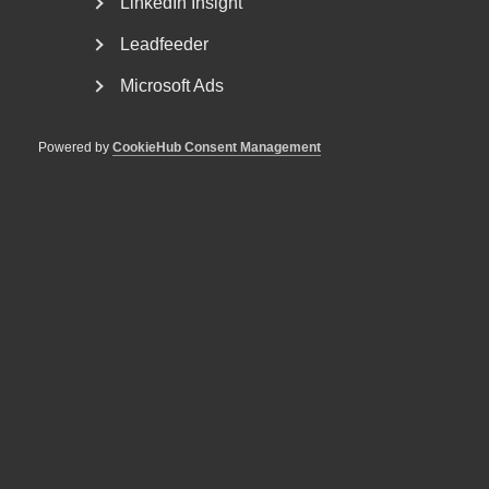
LinkedIn Insight
regelstyrning. Arbetsförmedlingen bör fokusera på
myndighetsutövning och på att tillhandahålla en central
Leadfeeder
infrastruktur för matchning i form av platsbanken och
andra databaser. Myndigheten bör även utveckla verktygen
Microsoft Ads
för profilering och targeting av insatser. En central del för
myndigheten är även att arbeta med och utveckla
systemen för upphandling och kontroll av
Powered by
CookieHub Consent Management
arbetsmarknadsinsatser.
I rapporten presenterar Almega, Kompetensföretagen och
Utbildningsföretagen en rad förslag för en mer effektiv
konkurrensutsättning, med betydligt högre resultatfokus
än idag.
Du hittar rapporten här