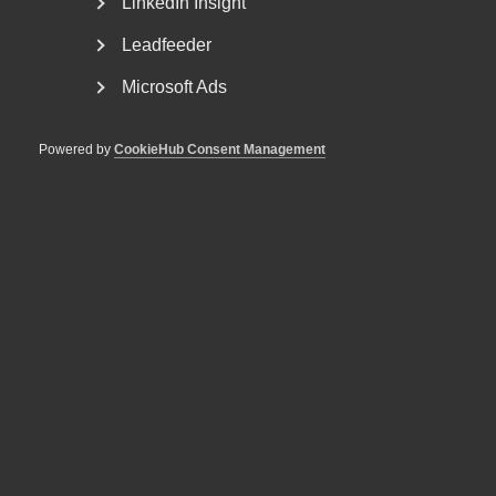
LinkedIn Insight
Publicerad:
3 september 2013
Senast uppdaterad:
14 februari 2023
Etiketter:
Tjänstesektorns utveckling
Leadfeeder
Microsoft Ads
Powered by
CookieHub Consent Management
MER OM TJÄNSTESEKTORNS BETYDELSE
18 juni
Nyheter
Almegas tjänsteindikator för
andra kvartalet 2026
4 juni
Artiklar
Almegas vd listad som en av
närings­livets mäktigaste kvinnor