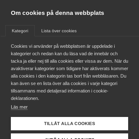
Almega
Förbund
Om cookies på denna webbplats
Almega Tjänste­förbunden
/
Aktuellt
/
Nyheter
/
Om Almega
Kategori
Lista över cookies
Almega Tjänste­företagen
Aktuellt
Cookies vi använder på webbplatsen är uppdelade i
Almega Utbildning
Svag vändning uppåt för
kategorier och nedan kan du läsa vad de innebär och
tjänstesektorn
Innovations­företagen
tacka ja eller nej till alla cookies eller vissa av dem. När du
Medlemskapet
– Almegas Tjänsteindikator
avaktiverar kategorier som tidigare har aktiverats kommer
Kompetens­företagen
Q3 2013
alla cookies i den kategorin tas bort från webbläsaren. Du
Mina sidor
kan även se en lista över alla cookies i varje kategori
Medie­företagen
tillsammans med detaljerad information i cookie-
Kontakt
Säkerhets­företagen
deklarationen.
Tjänstesektorns betydelse
Läs mer
Tåg­företagen
3 september 2013
Nyheter
Kurser & utbildningar
Vård­företagarna
TILLÅT ALLA COOKIES
Påverkansarbete