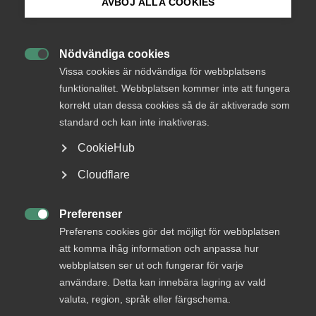
Almegas tjänsteindikator pekar på en svag vändning uppåt
AVBÖJ ALLA COOKIES
för tjänsteproduktionen under tredje kvartalet. Flera
Bli medlem
tjänstebranscher visar tecken på att lämna
konjunktursvackan bakom sig, även om återhämtningen
Nödvändiga cookies
inledningsvis är långsam.

Logga in på Arbetsgivarguiden
Vissa cookies är nödvändiga för webbplatsens
funktionalitet. Webbplatsen kommer inte att fungera
Eftersom den privata tjänstesektorn utgör lite mer än
korrekt utan dessa cookies så de är aktiverade som
Sök på almega.se
hälften av Sveriges totala produktion, BNP, talar
standard och kan inte inaktiveras.
vändpunkten även för att Sveriges BNP-tillväxt kommer
att visa en viss förbättring under tredje kvartalet jämfört
CookieHub
med det svaga andra kvartalet. Tjänsteproduktionen är
Press
numera en så stor andel av Sveriges totala produktion att
Cloudflare
den i hög grad förklarar utvecklingen av BNP. Almegas
In English
indikator ger därmed en god vägledning om det närmaste
Cookie-inställningar
Preferenser
kvartalets utveckling för såväl tjänsteproduktionen som

Preferens cookies gör det möjligt för webbplatsen
hela ekonomins tillväxt.
att komma ihåg information och anpassa hur
webbplatsen ser ut och fungerar för varje
Starkast tillväxt under årets första halvår visar hotell och
användare. Detta kan innebära lagring av vald
restaurang, kultur, nöje och fritid. De delar av
valuta, region, språk eller färgschema.
tjänstesektorn som levererar tjänster till exportindustrin