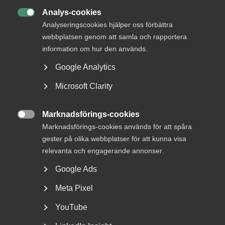
och därför påverkas av den låga efterfrågan från
omvärlden, visar en klart svagare utveckling under första
Analys-cookies

halvåret. Det gäller exempelvis bemanningsbranschen,
Analyseringscookies hjälper oss förbättra
resetjänster, transporter och datakonsulter. Den svagare
webbplatsen genom att samla och rapportera
utvecklingen för företagstjänster återspeglas i
information om hur den används.
personalneddragningar framför allt inom
bemanningsbranschen.
Google Analytics
Microsoft Clarity
Läs hela
rapporten
(pdf)
Marknadsförings-cookies
Läs

Marknadsförings-cookies används för att spåra
kortversion av
gester på olika webbplatser för att kunna visa
rapporten
(pdf)
relevanta och engagerande annonser.
Google Ads
Meta Pixel
KONTAKTPERSON
YouTube