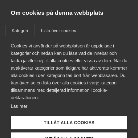
Almega
Förbund
Om cookies på denna webbplats
Almega Tjänste­förbunden
/
Aktuellt
/
Rapporter
/
Om Almega
Kategori
Lista över cookies
Almega Tjänste­företagen
Aktuellt
Cookies vi använder på webbplatsen är uppdelade i
Almega Utbildning
kategorier och nedan kan du läsa vad de innebär och
Konjunktur
Innovations­företagen
tacka ja eller nej till alla cookies eller vissa av dem. När du
Medlemskapet
23 september 2024
avaktiverar kategorier som tidigare har aktiverats kommer
Rapporter
Kompetens­företagen
alla cookies i den kategorin tas bort från webbläsaren. Du
Mina sidor
Almegas
kan även se en lista över alla cookies i varje kategori
Medie­företagen
tillsammans med detaljerad information i cookie-
tjänsteindikator
Kontakt
Säkerhets­företagen
deklarationen.
för tredje
Läs mer
Tåg­företagen
Kurser & utbildningar
kvartalet 2024
Vård­företagarna
TILLÅT ALLA COOKIES
Påverkansarbete