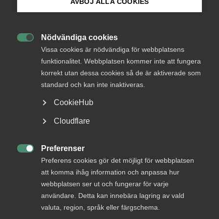
AVBÖJ ALLA COOKIES
Uppgången dröjer för tjänstesektorn
Bli medlem
Nödvändiga cookies

Logga in på Arbetsgivarguiden
Ladda ner rapporten
Vissa cookies är nödvändiga för webbplatsens
funktionalitet. Webbplatsen kommer inte att fungera
korrekt utan dessa cookies så de är aktiverade som
Sök på almega.se
Rapporten finns i sin helhet på denna sida men kan också
standard och kan inte inaktiveras.
hämtas som pdf-fil.
CookieHub
Press
Ladda ner rapporten här (pdf)
Cloudflare
In English
Uppgången dröjer
Cookie-inställningar
Preferenser

Preferens cookies gör det möjligt för webbplatsen
Almegas tjänsteindikator är en kvartalsbaserad
att komma ihåg information och anpassa hur
konjunkturindikator som belyser utvecklingen i den privata
webbplatsen ser ut och fungerar för varje
tjänstesektorn. Den ligger två månader före SCB:s
användare. Detta kan innebära lagring av vald
publicering av den faktiska tjänsteproduktionen och är en
valuta, region, språk eller färgschema.
aktuell spegel av konjunkturläget i den privata