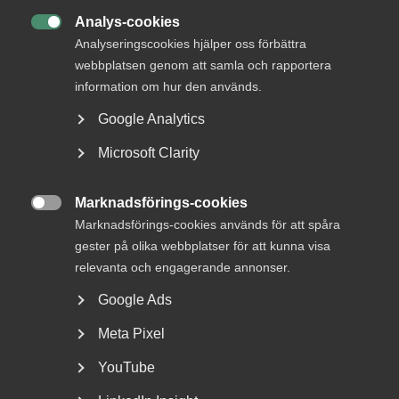
tjänstesektorn som svarar för 52 procent av Sveriges BNP
Analys-cookies
och 48 procent av sysselsättningen. Almega har publicerat

Analyseringscookies hjälper oss förbättra
tjänsteindikatorn varje kvartal sedan 2001.
webbplatsen genom att samla och rapportera
information om hur den används.
Denna upplaga av tjänsteindikatorn har arbetats fram på
Almega av
Patrick Joyce
och
Staffan Johansson
.
Google Analytics
Insamlingen av data avslutades den 19 september 2024.
Microsoft Clarity
För ytterligare upplysningar om det ekonomiska läget i den
privata tjänstesektorn kontakta:
Marknadsförings-cookies

Marknadsförings-cookies används för att spåra
Patrick Joyce
gester på olika webbplatser för att kunna visa
Chefekonom
relevanta och engagerande annonser.
Stockholm
Google Ads
+46 8 762 6967
+46 76 018 70 34
Meta Pixel
E-post
YouTube
Läs mer