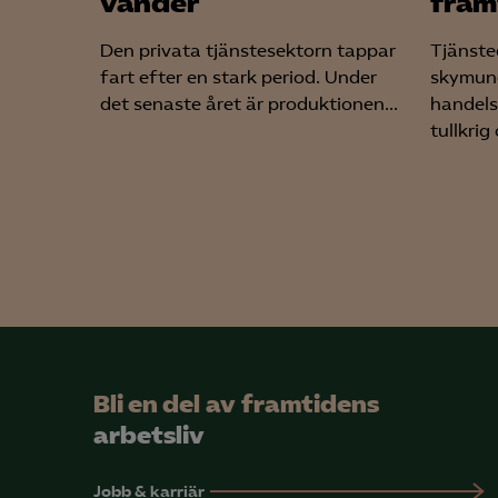
vänder
fram
Den privata tjänstesektorn tappar
Tjänste
fart efter en stark period. Under
skymund
det senaste året är produktionen...
handels
tullkrig
Bli en del av framtidens
arbetsliv
Jobb & karriär