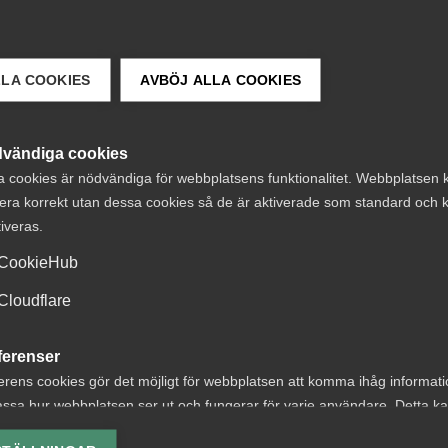
svenska tjänstesektorn vuxit lika snabbt som i varusektorn
LLA COOKIES
AVBÖJ ALLA COOKIES
entländer. Dessutom bidrar tjänstesektorn på flera sätt til
ekonomi” skriver Patrick Joyce och Lars Jagrén.
vändiga cookies
orer som driver produktivitetstillväxten, hur nya innovation
a cookies är nödvändiga för webbplatsens funktionalitet. Webbplatsen 
veriges ekonomiska utveckling och framtidsutsikter​.
era korrekt utan dessa cookies så de är aktiverade som standard och k
tiveras.
nalekonomi.se)
CookieHub
Cloudflare
ferenser
erens cookies gör det möjligt för webbplatsen att komma ihåg informat
ssa hur webbplatsen ser ut och fungerar för varje användare. Detta k
ing av vald valuta, region, språk eller färgschema.