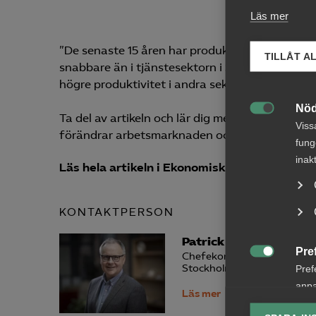
Läs mer
”De senaste 15 åren har produktiviteten i den 
TILLÅT A
snabbare än i tjänstesektorn i Sveriges konkurr
högre produktivitet i andra sektorer av svensk 
Nöd
Ta del av artikeln och lär dig mer om vilka fakt

Viss
förändrar arbetsmarknaden och fördjupa dig i S
fung
inak
Läs hela artikeln i Ekonomisk Debatt (natio
KONTAKTPERSON
Patrick Joyce
Pre
Chefekonom

Stockholm
Pref
anpa
Läs mer
lagr