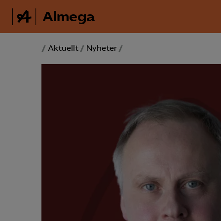
Almega
/
Aktuellt
/
Nyheter
/