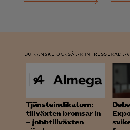
DU KANSKE OCKSÅ ÄR INTRESSERAD AV
Tjänsteindikatorn:
Deba
tillväxten bromsar in
Expo
– jobbtillväxten
svik