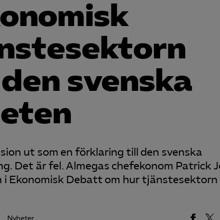
konomisk
änstesektorn
 den svenska
teten
ion ut som en förklaring till den svenska
ng. Det är fel. Almegas chefekonom Patrick J
n i Ekonomisk Debatt om hur tjänstesektorn 
Nyheter