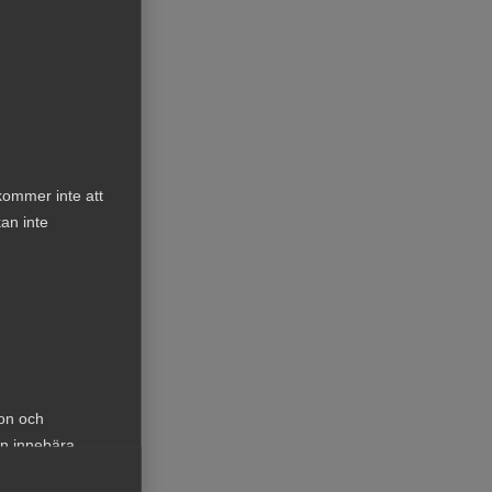
 och
l
er
kommer inte att
an inte
ion och
an innebära