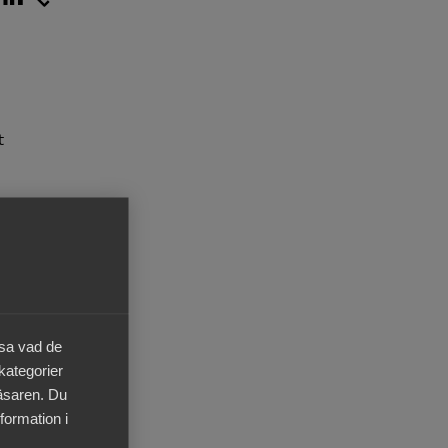
t
äsa vad de
 kategorier
läsaren. Du
formation i