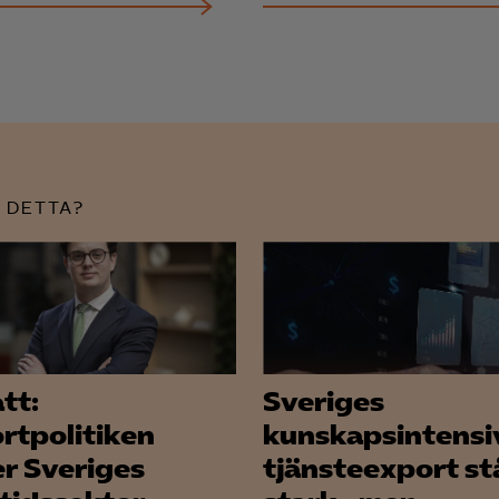
Microsoft Ads
 DETTA?
tt:
Sveriges
rtpolitiken
kunskapsintensi
er Sveriges
tjänsteexport st