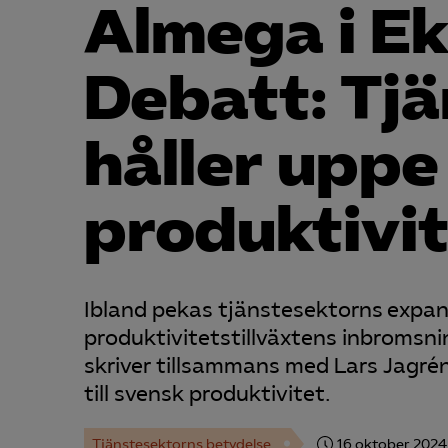
Almega i E
Debatt: Tj
håller uppe
produktivi
Ibland pekas tjänstesektorns expans
produktivitetstillväxtens inbromsni
skriver tillsammans med Lars Jagré
till svensk produktivitet.
Tjänstesektorns betydelse
16 oktober 2024