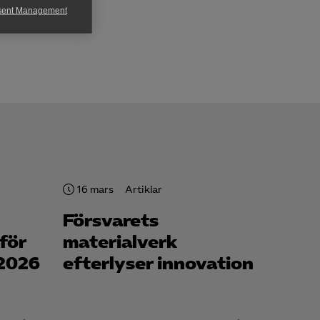
sent Management
h rapportera
för att kunna
16 mars
Artiklar
Försvarets
för
materialverk
 2026
efterlyser innovation