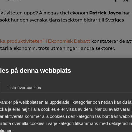
oduktiviteten uppe? Almegas chefekonom
Patrick Joyce
har
ökt hur den svenska tjänstesektorn bidrar till Sveriges
ska produktiviteten” i Ekonomisk Debatt
konstaterar de at
t stärka ekonomin, trots utmaningar i andra sektorer.
es på denna webbplats
drar på flera sätt till
Lista över cookies
tet i andra sektorer av
vänder på webbplatsen är uppdelade i kategorier och nedan kan du l
ka ja eller nej till alla cookies eller vissa av dem. När du avaktiverar
ar aktiverats kommer alla cookies i den kategorin tas bort från webb
 lista över alla cookies i varje kategori tillsammans med detaljerad in
tionen.