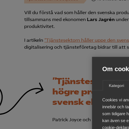
Vill du förstå vad som håller den svenska pr
tillsammans med ekonomen
Lars Jagrén
unders
produktivitet.
I artikeln
”Tjänstesektorn håller uppe den sven
digitalisering och tjänsteföretag bidrar till at
Om cooki
”Tjänstesektorn bi
Kategori
högre produktivi
svensk ekonomi”
Cookies vi an
innebär och tac
som tidigare h
Patrick Joyce och Lars Jagrén
kan även se en
cookie-deklara