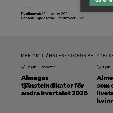
SPARA IN
Ana

Anal
Publicerad:
16 oktober 2024
Senast uppdaterad:
18 oktober 2024
info
Mar
MER OM TJÄNSTESEKTORNS BETYDELS

Mark
visa
18 juni
Nyheter
4 juni
Almegas
Alme
tjänsteindikator för
som 
andra kvartalet 2026
livet
kvin