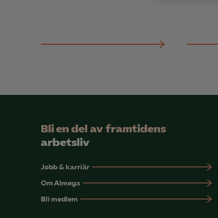
Anal
info
Mar

Mark
visa
Bli en del av framtidens
arbetsliv
Jobb & karriär
Om Almega
Bli medlem