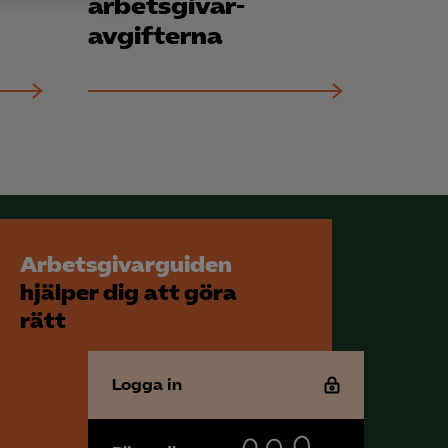
arbetsgivar­
h rapportera
avgifterna
för att kunna
Arbetsgivarguiden
hjälper dig att göra
rätt
Logga in