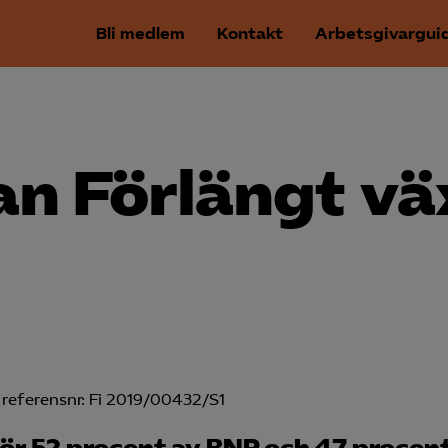
Bli medlem
Kontakt
Arbetsgivargui
n Förlängt vä
referensnr: Fi 2019/00432/S1