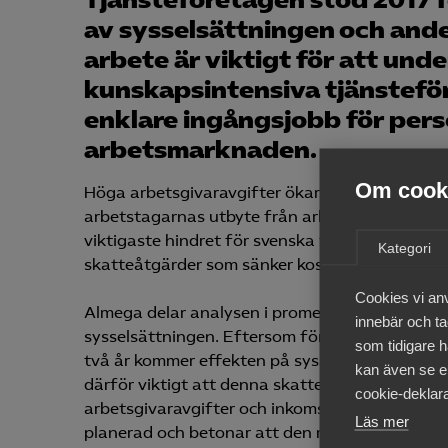
Tjänsteföretagen stod 2017 f
av sysselsättningen och ande
arbete är viktigt för att unde
kunskapsintensiva tjänstefö
enklare ingångsjobb för pers
arbetsmarknaden.
Om cooki
Höga arbetsgivaravgifter ökar företagens kos
arbetstagarnas utbyte från arbete. Båda skatte
viktigaste hindret för svenska tjänsteföretags 
Kategori
skatteåtgärder som sänker kostnaden för att a
Cookies vi an
Almega delar analysen i promemorian om att sä
innebär och tac
sysselsättningen. Eftersom förslaget i promem
som tidigare h
två år kommer effekten på sysselsättningen att
kan även se en
därför viktigt att denna skattesänkning följs a
cookie-deklara
arbetsgivaravgifter och inkomstskatter. Almeg
Läs mer
planerad och betonar att den måste leda till b