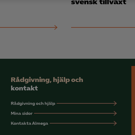
svensk tillväxt
yseringscookies hjälper oss förbättra webbplatsen genom att samla oc
rmation om hur den används.
Google Analytics
Microsoft Clarity
knadsförings-cookies
nadsförings-cookies används för att spåra gester på olika webbplatser 
 relevanta och engagerande annonser.
Google Ads
Rådgivning, hjälp och
Meta Pixel
kontakt
YouTube
Rådgivning och hjälp
LinkedIn Insight
Mina sidor
Leadfeeder
Kontakta Almega
Microsoft Ads