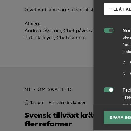
Givet vad som sagts ovan tillstyrker Almega fö
TILLÅT A
Almega
Andreas Åström, Chef påverkan och kommunik
Nöd

Patrick Joyce, Chefekonom
Viss
fung
inak
MER OM SKATTER
Pre

Pref
13 april
Pressmeddelanden
27 jan
anpa
lagr
Svensk tillväxt kräver
Fulls
SPARA IN
fler reformer
skat
Ana
