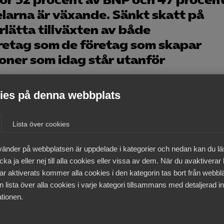
ör 52 procent av BNP och 47 procen
larna är växande. Sänkt skatt på
rlätta tillväxten av både
retag som de företag som skapar
oner som idag står utanför
es på denna webbplats
tnader för att anställa medan höga inkomstskatter minska
rna bidrar till den brist på kompetens som i nuläget är de
expansion. Almega välkomnar därför i princip alla
Lista över cookies
nställa.
vänder på webbplatsen är uppdelade i kategorier och nedan kan du l
nkta kostnader för att anställa kommer att öka
ka ja eller nej till alla cookies eller vissa av dem. När du avaktiverar
orian bara omfattar enmansföretag och är tidsbegränsat t
ar aktiverats kommer alla cookies i den kategorin tas bort från webb
 bli begränsad liksom den statsfinansiella kostnaden. Det
 lista över alla cookies i varje kategori tillsammans med detaljerad in
v fler och bredare sänkningar. Det gäller både
tionen.
a välkomnar den stora översyn av skattesystemet som är
reda och varaktiga sänkningar av skatten på arbete.