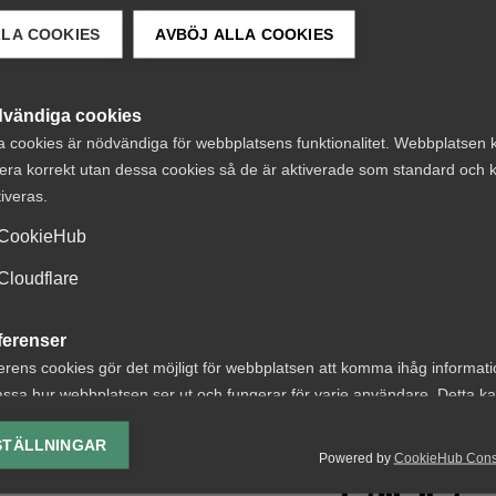
rslaget i promemorian.
LLA COOKIES
AVBÖJ ALLA COOKIES
ation
vändiga cookies
a cookies är nödvändiga för webbplatsens funktionalitet. Webbplatsen 
era korrekt utan dessa cookies så de är aktiverade som standard och k
tiveras.
CookieHub
Cloudflare
ferenser
erens cookies gör det möjligt för webbplatsen att komma ihåg informat
uari
Nyheter
5 november 2025
Debattar
ssa hur webbplatsen ser ut och fungerar för varje användare. Detta k
ing av vald valuta, region, språk eller färgschema.
att
Debatt: Föråldra
STÄLLNINGAR
Powered by
CookieHub Con
teseminarium
skattesystem ho
lys-cookies