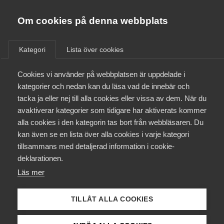
Almega
Förbund
Om cookies på denna webbplats
Almega Tjänste­förbunden
Om Almega
Kategori
Lista över cookies
IT-Hantverkarna - avtalet har
Almega Tjänste­företagen
upphört gälla 1 maj 2023
Aktuellt
Cookies vi använder på webbplatsen är uppdelade i
Almega Utbildning
kategorier och nedan kan du läsa vad de innebär och
Innovations­företagen
tacka ja eller nej till alla cookies eller vissa av dem. När du
Medlemskapet
avaktiverar kategorier som tidigare har aktiverats kommer
Kompetens­företagen
alla cookies i den kategorin tas bort från webbläsaren. Du
Mina sidor
26 februari
Medlemsnyheter
kan även se en lista över alla cookies i varje kategori
Medie­företagen
tillsammans med detaljerad information i cookie-
Snabbare svar i Arbetsgivar­
Kontakt
Säkerhets­företagen
deklarationen.
guiden med ny chattbot
Läs mer
Tåg­företagen
Kurser & utbildningar
Arbetsgivarguiden blir nu ännu mer effektiv att använda.
Vård­företagarna
Som ett komplement till Almegas skriftliga
TILLÅT ALLA COOKIES
Påverkansarbete
information och personliga rådgivning finns nu möjligheten
att ställa frågor direkt till chattboten Rut, medlemmarnas