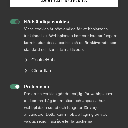
AVBÖJ ALLA COOKIES
egen arbetsgivarassistent.
Bli medlem
Nödvändiga cookies

Logga in på Arbetsgivarguiden
Vissa cookies är nödvändiga för webbplatsens
24 februari
funktionalitet. Webbplatsen kommer inte att fungera
Arbetsprövning med bibehållen
korrekt utan dessa cookies så de är aktiverade som
Sök på almega.se
sjukpenning
standard och kan inte inaktiveras.
CookieHub
Riksdagen har den 28 januari 2026 beslutat att
arbetsprövning med bibehållen sjukpenning ska införas.
Press
Cloudflare
Lagändringarna träder i kraft den 1 mars 2026.
In English
Cookie-inställningar
Preferenser

Preferens cookies gör det möjligt för webbplatsen
att komma ihåg information och anpassa hur
AD-dom
webbplatsen ser ut och fungerar för varje
12 februari
AD-domar
användare. Detta kan innebära lagring av vald
AD prövar förhandlingsvägran
valuta, region, språk eller färgschema.