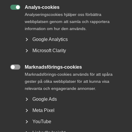
och avvisningsyrkande i tvist om
Analys-cookies
tidigare anställd

Analyseringscookies hjälper oss förbättra
webbplatsen genom att samla och rapportera
Målet gällde förhandlingsvägran.
information om hur den används.
Google Analytics
Microsoft Clarity
12 februari
AD-domar
Tvist om påstådd
Marknadsförings-cookies
förhandlingsvägran i konkursbo

Marknadsförings-cookies används för att spåra
gester på olika webbplatser för att kunna visa
relevanta och engagerande annonser.
2 februari
Arbetsgivarnytt
Google Ads
Avgifter och premier för år 2026
Meta Pixel
YouTube