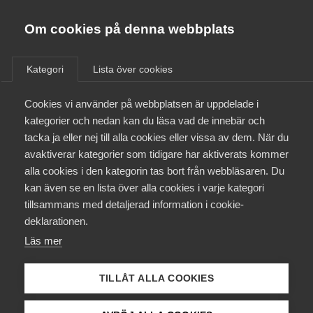
Almega
Förbund
Om cookies på denna webbplats
Almega Tjänste­förbunden
Om Almega
Kategori
Lista över cookies
Städ i egen regi -
Almega Tjänste­företagen
Vårdföretagarna - Fastighets
Aktuellt
Cookies vi använder på webbplatsen är uppdelade i
Almega Utbildning
kategorier och nedan kan du läsa vad de innebär och
Innovations­företagen
tacka ja eller nej till alla cookies eller vissa av dem. När du
Medlemskapet
avaktiverar kategorier som tidigare har aktiverats kommer
Kompetens­företagen
alla cookies i den kategorin tas bort från webbläsaren. Du
Mina sidor
2 februari
kan även se en lista över alla cookies i varje kategori
Arbetsgivarnytt
Medie­företagen
tillsammans med detaljerad information i cookie-
Avgifter och premier för år 2026
Kontakt
Säkerhets­företagen
deklarationen.
Läs mer
Tåg­företagen
Kurser & utbildningar
Vård­företagarna
29 januari
AD-domar
TILLÅT ALLA COOKIES
Påverkansarbete
Avskedande ogiltigförklarat –