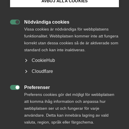
AVBÖJ ALLA COOKIES
arbetsgivaren kunde inte styrka
Bli medlem
påstådd egen uppsägning
Nödvändiga cookies

Logga in på Arbetsgivarguiden
Vissa cookies är nödvändiga för webbplatsens
funktionalitet. Webbplatsen kommer inte att fungera
23 januari
AD-domar
korrekt utan dessa cookies så de är aktiverade som
Sök på almega.se
Laglig grund för avsked – felaktig
standard och kan inte inaktiveras.
tid­rapportering avgörande enligt
CookieHub
AD
Press
Cloudflare
In English
Cookie-inställningar
Preferenser

20 januari
Medlemsnyheter
Preferens cookies gör det möjligt för webbplatsen
att komma ihåg information och anpassa hur
Almegas säkerhetsdag för
webbplatsen ser ut och fungerar för varje
arbetsgivare 26 mars 2026 i
användare. Detta kan innebära lagring av vald
Stockholm
valuta, region, språk eller färgschema.