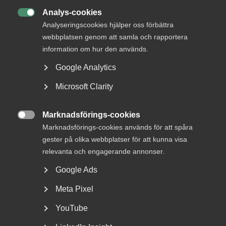
Analys-cookies

Analyseringscookies hjälper oss förbättra
19 november 2025
Arbetsgivarnytt
webbplatsen genom att samla och rapportera
Förändringar i de kollektiv­
information om hur den används.
avtalade pensions-, försäkrings-
Google Analytics
och omställningssystemen från
Microsoft Clarity
och med 1 januari 2026
Marknadsförings-cookies

Marknadsförings-cookies används för att spåra
gester på olika webbplatser för att kunna visa
17 november 2025
AD-domar
relevanta och engagerande annonser.
Försäljning av aktier utgjorde
Google Ads
ingen viktigare förändring –
Meta Pixel
ingen skyldighet att förhandla
YouTube