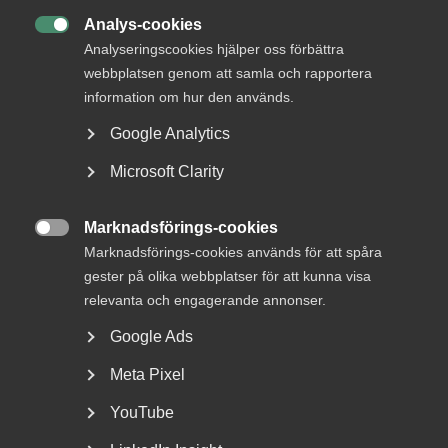
Laglig grund för avsked – felaktig
Analys-cookies
tid­rapportering avgörande enligt

Analyseringscookies hjälper oss förbättra
AD
webbplatsen genom att samla och rapportera
information om hur den används.
Google Analytics
20 januari
Medlemsnyheter
Microsoft Clarity
Almegas säkerhetsdag för
arbetsgivare 26 mars 2026 i
Marknadsförings-cookies

Marknadsförings-cookies används för att spåra
Stockholm
gester på olika webbplatser för att kunna visa
relevanta och engagerande annonser.
Google Ads
19 november 2025
Arbetsgivarnytt
Meta Pixel
Förändringar i de kollektiv­
YouTube
avtalade pensions-, försäkrings-