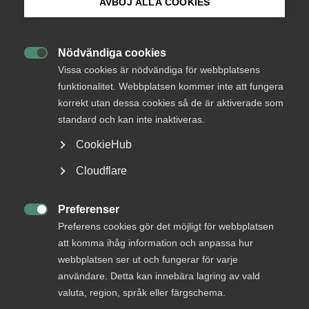
AVBÖJ ALLA COOKIES
Lönestatistik för 2025
Bli medlem
Nödvändiga cookies

Logga in på Arbetsgivarguiden
Vissa cookies är nödvändiga för webbplatsens
2 februari
Arbetsgivarnytt
funktionalitet. Webbplatsen kommer inte att fungera
Avgifter och premier för år 2026
korrekt utan dessa cookies så de är aktiverade som
Sök på almega.se
standard och kan inte inaktiveras.
CookieHub
29 januari
AD-domar
Press
Cloudflare
Avskedande ogiltigförklarat –
In English
arbetsgivaren kunde inte styrka
Cookie-inställningar
Preferenser

påstådd egen uppsägning
Preferens cookies gör det möjligt för webbplatsen
att komma ihåg information och anpassa hur
webbplatsen ser ut och fungerar för varje
användare. Detta kan innebära lagring av vald
valuta, region, språk eller färgschema.
23 januari
AD-domar