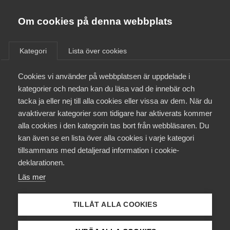
Almega
Förbund
Om cookies på denna webbplats
Almega Tjänste­förbunden
Om Almega
Kategori
Lista över cookies
Företagshälsovård -
Almega Tjänste­företagen
Läkarförbundet
Aktuellt
Cookies vi använder på webbplatsen är uppdelade i
Almega Utbildning
kategorier och nedan kan du läsa vad de innebär och
Innovations­företagen
tacka ja eller nej till alla cookies eller vissa av dem. När du
Medlemskapet
avaktiverar kategorier som tidigare har aktiverats kommer
Kompetens­företagen
alla cookies i den kategorin tas bort från webbläsaren. Du
Mina sidor
12 februari
kan även se en lista över alla cookies i varje kategori
AD-domar
Medie­företagen
tillsammans med detaljerad information i cookie-
Tvist om påstådd
Kontakt
Säkerhets­företagen
deklarationen.
förhandlingsvägran i konkursbo
Läs mer
Tåg­företagen
Kurser & utbildningar
Vård­företagarna
TILLÅT ALLA COOKIES
Påverkansarbete
2 februari
Arbetsgivarnytt