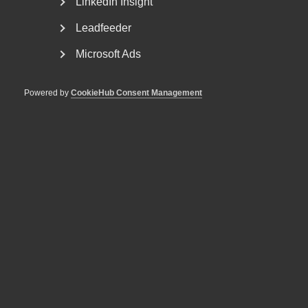
LinkedIn Insight
29 oktober 2025
AD-domar
Leadfeeder
Rättslig prövning av uppsägning
Microsoft Ads
och repressalier
Powered by
CookieHub Consent Management
28 oktober 2025
AD-domar
Tvist om utebliven lön avgjord –
kock får ersättning
28 oktober 2025
AD-domar
Facklig rättshjälp hindrar inte
ersättning för rättslig rådgivning