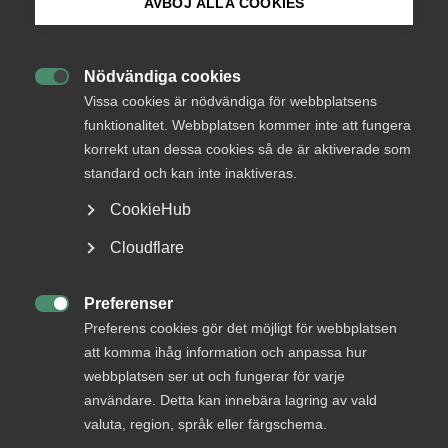
AVBÖJ ALLA COOKIES
arbetsgivaren kunde inte styrka
Bli medlem
påstådd egen uppsägning
Nödvändiga cookies

Logga in på Arbetsgivarguiden
Vissa cookies är nödvändiga för webbplatsens
funktionalitet. Webbplatsen kommer inte att fungera
23 januari
AD-domar
korrekt utan dessa cookies så de är aktiverade som
Sök på almega.se
Laglig grund för avsked – felaktig
standard och kan inte inaktiveras.
tid­rapportering avgörande enligt
CookieHub
AD
Press
Cloudflare
In English
Cookie-inställningar
Preferenser

20 januari
Medlemsnyheter
Preferens cookies gör det möjligt för webbplatsen
att komma ihåg information och anpassa hur
Almegas säkerhetsdag för
webbplatsen ser ut och fungerar för varje
arbetsgivare 26 mars 2026 i
användare. Detta kan innebära lagring av vald
Stockholm
valuta, region, språk eller färgschema.