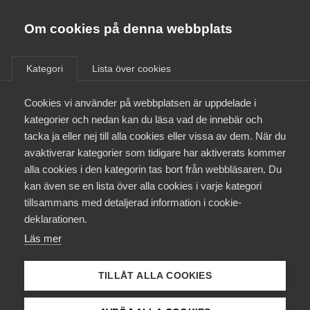
Almega
Förbund
Om cookies på denna webbplats
Almega Tjänste­förbunden
Om Almega
Kategori
Lista över cookies
Falck Hälsopartner -
Almega Tjänste­företagen
Företagsavtal - Läkarförbundet
Aktuellt
Cookies vi använder på webbplatsen är uppdelade i
Almega Utbildning
kategorier och nedan kan du läsa vad de innebär och
Innovations­företagen
tacka ja eller nej till alla cookies eller vissa av dem. När du
Medlemskapet
avaktiverar kategorier som tidigare har aktiverats kommer
Kompetens­företagen
alla cookies i den kategorin tas bort från webbläsaren. Du
Mina sidor
2 februari
kan även se en lista över alla cookies i varje kategori
Arbetsgivarnytt
Medie­företagen
tillsammans med detaljerad information i cookie-
Avgifter och premier för år 2026
Kontakt
Säkerhets­företagen
deklarationen.
Läs mer
Tåg­företagen
Kurser & utbildningar
Vård­företagarna
29 januari
AD-domar
TILLÅT ALLA COOKIES
Påverkansarbete
Avskedande ogiltigförklarat –