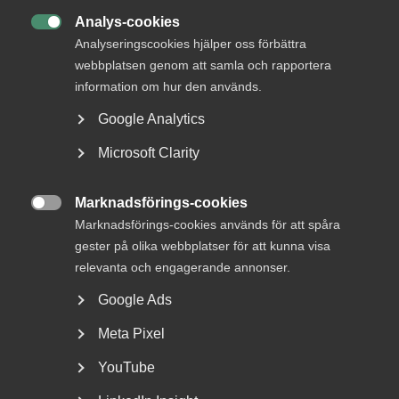
Analys-cookies

Analyseringscookies hjälper oss förbättra
19 november 2025
Arbetsgivarnytt
webbplatsen genom att samla och rapportera
Förändringar i de kollektiv­
information om hur den används.
avtalade pensions-, försäkrings-
Google Analytics
och omställningssystemen från
Microsoft Clarity
och med 1 januari 2026
Marknadsförings-cookies

Marknadsförings-cookies används för att spåra
gester på olika webbplatser för att kunna visa
17 november 2025
AD-domar
relevanta och engagerande annonser.
Försäljning av aktier utgjorde
Google Ads
ingen viktigare förändring –
Meta Pixel
ingen skyldighet att förhandla
YouTube