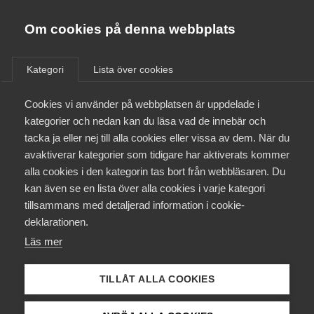
Almega
Förbund
Om cookies på denna webbplats
Almega Tjänste­förbunden
/
Aktuellt
/
Artiklar
/
Om Almega
Kategori
Lista över cookies
Almega Tjänste­företagen
Aktuellt
Cookies vi använder på webbplatsen är uppdelade i
Almega Utbildning
kategorier och nedan kan du läsa vad de innebär och
Innovations­företagen
tacka ja eller nej till alla cookies eller vissa av dem. När du
Medlemskapet
avaktiverar kategorier som tidigare har aktiverats kommer
Kompetens­företagen
alla cookies i den kategorin tas bort från webbläsaren. Du
Mina sidor
kan även se en lista över alla cookies i varje kategori
Medie­företagen
tillsammans med detaljerad information i cookie-
Kontakt
Säkerhets­företagen
deklarationen.
Läs mer
Tåg­företagen
Kurser & utbildningar
Vård­företagarna
TILLÅT ALLA COOKIES
Påverkansarbete
Almegas nya