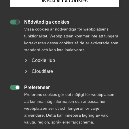
AVBÖJ ALLA COOKIES
arbetsgivarquiz
Bli medlem
Nödvändiga cookies
Gör Almegas nya stora arbetsgivarquiz och

Logga in på Arbetsgivarguiden
Vissa cookies är nödvändiga för webbplatsens
utmana kollegor och vänner. Vi har samlat
funktionalitet. Webbplatsen kommer inte att fungera
några av de vanligaste frågorna
korrekt utan dessa cookies så de är aktiverade som
Sök på almega.se
arbetsgivare stöter på i ett quiz! Hur många
standard och kan inte inaktiveras.
klarar du utan fusklapp?
CookieHub
Arbetsgivarfrågor
27 juni 2025
Artiklar
Press
Cloudflare
In English
Cookie-inställningar
Preferenser

Preferens cookies gör det möjligt för webbplatsen
att komma ihåg information och anpassa hur
webbplatsen ser ut och fungerar för varje
Nya utmaningar i vårt nya quiz!
användare. Detta kan innebära lagring av vald
valuta, region, språk eller färgschema.
Lagom kluriga frågor för dig som är arbetsgivare är att