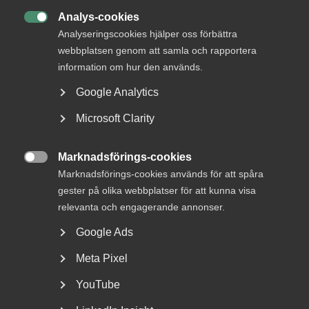
vänta i detta quiz. Hur många klarar du? Testa dig själv och
Analys-cookies
dina kollegor!

Analyseringscookies hjälper oss förbättra
webbplatsen genom att samla och rapportera
information om hur den används.
Google Analytics
Microsoft Clarity
Marknadsförings-cookies

Marknadsförings-cookies används för att spåra
gester på olika webbplatser för att kunna visa
relevanta och engagerande annonser.
Svaren hittar du i
Google Ads
Arbetsgivarguiden
Meta Pixel
YouTube
Det går förstås inte att hålla allt i huvudet! Som medlem i
Almega har du tillgång till
Arbetsgivarguiden
,
som hjälper