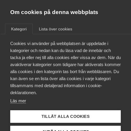
Almega
Förbund
Om cookies på denna webbplats
Almega Tjänste­förbunden
/
Aktuellt
/
AD-domar
/
Om Almega
Kategori
Lista över cookies
Almega Tjänste­företagen
Aktuellt
Cookies vi använder på webbplatsen är uppdelade i
Almega Utbildning
Var frånvaro saklig grund?
kategorier och nedan kan du läsa vad de innebär och
Innovations­företagen
tacka ja eller nej till alla cookies eller vissa av dem. När du
Medlemskapet
Arbetsdomstolen ansåg att det funnits saklig
avaktiverar kategorier som tidigare har aktiverats kommer
Kompetens­företagen
alla cookies i den kategorin tas bort från webbläsaren. Du
grund för uppsägning av en arbetstagare, och
Mina sidor
kan även se en lista över alla cookies i varje kategori
Medie­företagen
ändrade därvid tingsrättens tidigare dom.
tillsammans med detaljerad information i cookie-
Arbetsgivaren ansåg att frånvaron varit olovlig,
Kontakt
Säkerhets­företagen
deklarationen.
men det gjorde inte arbetstagaren.
Läs mer
Arbetstagarens talan avslogs i dess helhet.
Tåg­företagen
Kurser & utbildningar
Vård­företagarna
Okategoriserade
20 maj 2024
AD-domar
TILLÅT ALLA COOKIES
Påverkansarbete