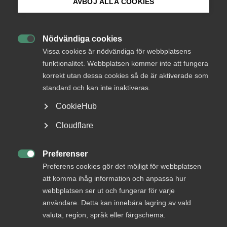
AVBÖJ ALLA COOKIES
Bli medlem
AD nr 34 2024
Nödvändiga cookies

Logga in på Arbetsgivarguiden
Vissa cookies är nödvändiga för webbplatsens
Målet avsåg huruvida en uppsägning varit sakligt grundad.
funktionalitet. Webbplatsen kommer inte att fungera
korrekt utan dessa cookies så de är aktiverade som
En arbetstagare var frånvarande från arbetet under
Sök på almega.se
perioden den 9 till den 27 augusti 2021. Den 26 oktober
standard och kan inte inaktiveras.
2021 underrättade arbetsgivaren (”Bolaget”)
CookieHub
arbetstagaren om att man hade för avsikt att avskeda
honom pga. att Bolaget ansåg att frånvaron varit olovlig.
Press
Cloudflare
Bolaget verkställde emellertid inte avskedande, utan valde
In English
istället att säga upp arbetstagaren av personliga skäl, med
Cookie-inställningar
Preferenser
iakttagande av uppsägningstid. Arbetstagaren ansåg för

egen del att frånvaron var lovlig, och väckte talan vid
Preferens cookies gör det möjligt för webbplatsen
tingsrätt och gjorde därvid gällande att det inte funnits
att komma ihåg information och anpassa hur
saklig grund för uppsägning.
webbplatsen ser ut och fungerar för varje
användare. Detta kan innebära lagring av vald
I målet tillämpades anställningsskyddslagen (”LAS”) i dess
valuta, region, språk eller färgschema.
lydelse före den 1 oktober 2022.