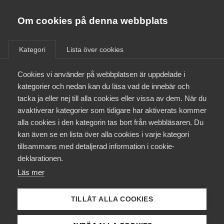
Almega
Förbund
Om cookies på denna webbplats
Almega Tjänste­förbunden
/
Aktuellt
/
Podcast
/
Om Almega
Kategori
Lista över cookies
Almega Tjänste­företagen
Aktuellt
Cookies vi använder på webbplatsen är uppdelade i
Almega Utbildning
kategorier och nedan kan du läsa vad de innebär och
Innovations­företagen
tacka ja eller nej till alla cookies eller vissa av dem. När du
Medlemskapet
avaktiverar kategorier som tidigare har aktiverats kommer
Kompetens­företagen
alla cookies i den kategorin tas bort från webbläsaren. Du
Mina sidor
kan även se en lista över alla cookies i varje kategori
Medie­företagen
tillsammans med detaljerad information i cookie-
Kontakt
Säkerhets­företagen
deklarationen.
Läs mer
Tåg­företagen
Kurser & utbildningar
Vård­företagarna
TILLÅT ALLA COOKIES
Har du säkrat semester­
Påverkansarbete
planeringen?