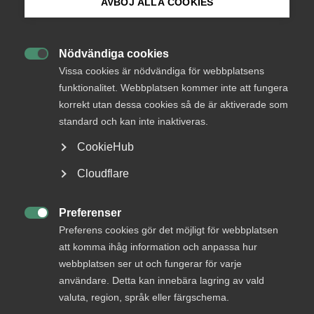
AVBÖJ ALLA COOKIES
Bli medlem
Rådgivarna på Almega får varje år hundratals
Nödvändiga cookies
frågor om semester och semesterplanering. Missa

Logga in på Arbetsgivarguiden
Vissa cookies är nödvändiga för webbplatsens
inte när Mattias Östman, arbetsrättsexpert, svarar
funktionalitet. Webbplatsen kommer inte att fungera
på några av dem i första avsnittet av
korrekt utan dessa cookies så de är aktiverade som
Sök på almega.se
Almegapodden.
standard och kan inte inaktiveras.
Arbetsgivarfrågor
8 mars 2024
Podcast
CookieHub
Press
Cloudflare
In English
RELATERAT INNEHÅLL
Cookie-inställningar
Preferenser

Preferens cookies gör det möjligt för webbplatsen
att komma ihåg information och anpassa hur
4 mars 2024
webbplatsen ser ut och fungerar för varje
Tryggt och uppdaterat med Almegas nya
användare. Detta kan innebära lagring av vald
podcast
valuta, region, språk eller färgschema.