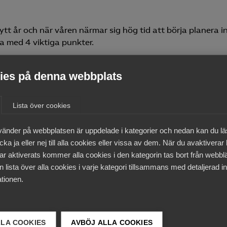
tt år och när våren närmar sig hög tid att börja planera i
 med 4 viktiga punkter.
ånga betalda, obetalda respektive sparade semesterdaga
es på denna webbplats
ft – till exempel i lönebeskedet.
i god tid, till exempel genom att skicka ut en semesterlis
Lista över cookies
vänder på webbplatsen är uppdelade i kategorier och nedan kan du l
semester – ställ frågan om de önskar få ut obetald semest
ka ja eller nej till alla cookies eller vissa av dem. När du avaktiverar
ar aktiverats kommer alla cookies i den kategorin tas bort från webb
ar sparade dagar att ta ut – ställ frågan om de önskar sp
 lista över alla cookies i varje kategori tillsammans med detaljerad in
e sparade semesterdagar.
tionen.
planeringen
LLA COOKIES
AVBÖJ ALLA COOKIES