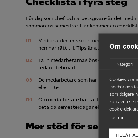
Checklista i fyra steg
För dig som chef och arbetsgivare är det med ny
sommarens semestrar. Här kommer en checklista
Meddela den enskilde medarbetaren hur m
Om cooki
hen har rätt till. Tips är att göra det i skri
Ta in medarbetarnas önskemål om semester 
Kategori
redan i februari.
Cookies vi an
De medarbetare som har rätt till obetald 
innebär och tac
eller inte.
som tidigare h
Om medarbetare har rätt att spara eller h
kan även se en
betalda semesterdagar eller få ut tidigar
cookie-deklara
Läs mer
Mer stöd för semester
TILLÅT A