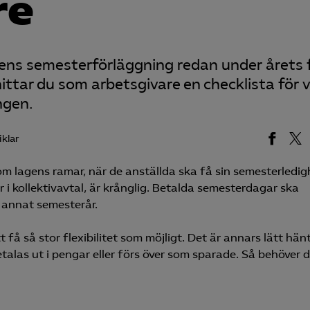
re
ens semesterförläggning redan under årets 
ittar du som arbetsgivare en checklista för 
ngen.
iklar
 lagens ramar, när de anställda ska få sin semesterledig
i kollektivavtal, är krånglig. Betalda semesterdagar ska
l annat semesterår.
få så stor flexibilitet som möjligt. Det är annars lätt hänt
etalas ut i pengar eller förs över som sparade. Så behöver 