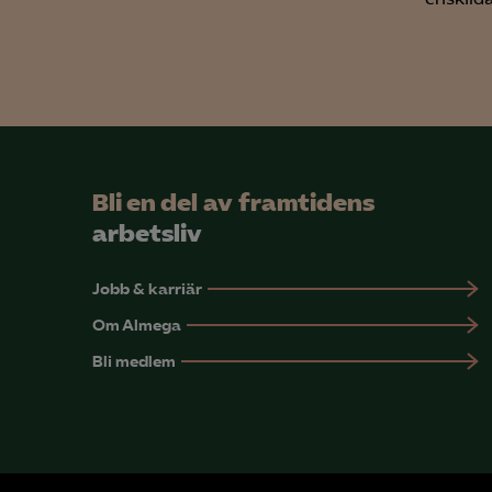
Bli en del av framtidens
arbetsliv
Jobb & karriär
Om Almega
Bli medlem