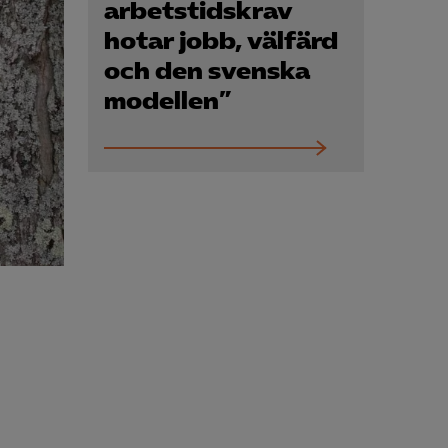
Kurser & utbildningar
arbetstidskrav
hotar jobb, välfärd
och den svenska
Påverkansarbete
modellen”
Bli medlem
Logga in på
Arbetsgivarguiden
Sök på almega.se
Press
In English
Cookie-inställningar