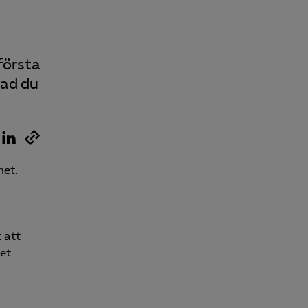
första
vad du
het.
 att
det