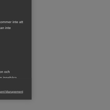
teg
kommer inte att
an inte
ion och
an innebära
sent Management
h rapportera