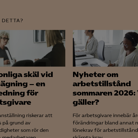
 DETTA?
onliga skäl vid
Nyheter om
ägning – en
arbetstillstånd
edning för
sommaren 2026:
tsgivare
gäller?
nställning riskerar att
För arbetsgivare innebär år
s på grund av
förändringar bland annat 
igheter som rör den
lönekrav för arbetstillstånd
a medarbetaren...
skärpta krav...