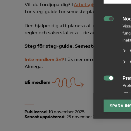
Vill du fördjupa dig? I
Arbetsgivarguiden
har du
för steg-guide för semesterplanering.
Nöd

Den hjälper dig att planera all de anställdas s
Viss
regler och säkerställer att de anställda får ut 
fung
inak
Steg för steg-guide: Semesterplanering
Inte medlem än?
Läs mer om den rådgivning, s
Almega.
Pre
Bli medlem

Pref
anpa
lagr
SPARA IN
Publicerad:
10 november 2025
Ana
Senast uppdaterad:
25 november 2025

Anal
info