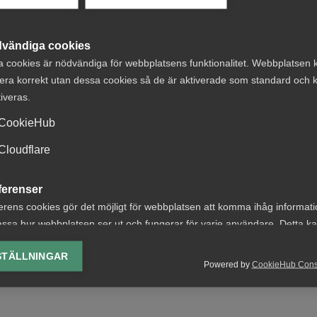
 som är medlem i Almega tillgång till en mer omfattande s
vändiga cookies
emester under hela semesteråret. Du följer semesterlagens
a cookies är nödvändiga för webbplatsens funktionalitet. Webbplatsen 
all sin intjänade semester under semesteråret.
era korrekt utan dessa cookies så de är aktiverade som standard och k
tiveras.
CookieHub
töd och hjälp du kan få som medlem i ett förbund inom
Cloudflare
ferenser
erens cookies gör det möjligt för webbplatsen att komma ihåg informat
ssa hur webbplatsen ser ut och fungerar för varje användare. Detta k
ing av vald valuta, region, språk eller färgschema.
STÄLLNINGAR
Powered by
CookieHub Con
lys-cookies
yseringscookies hjälper oss förbättra webbplatsen genom att samla oc
rmation om hur den används.