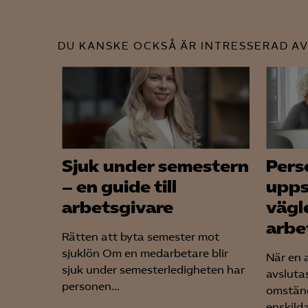
DU KANSKE OCKSÅ ÄR INTRESSERAD AV
Sjuk under semestern
Pers
– en guide till
upps
arbetsgivare
vägl
arbe
Rätten att byta semester mot
sjuklön Om en medarbetare blir
När en a
sjuk under semesterledigheten har
avsluta
personen...
omständ
enskild