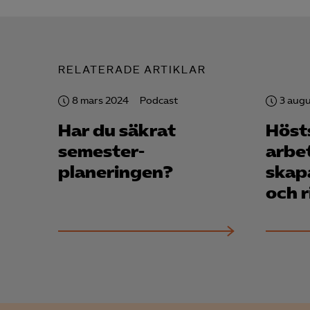
RELATERADE ARTIKLAR
Mar

Mark
8 mars 2024
Podcast
3 augu
visa
Har du säkrat
Hösts
semester­
arbet
planeringen?
skapa
och r