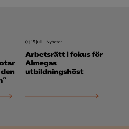
för att kunna
15 juli
Nyheter
Arbetsrätt i fokus för
otar
Almegas
h den
utbildningshöst
n”