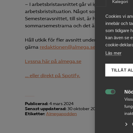
Kategori
– I arbetsbristavsnittet går vi igenom vi de vik
arbetsbristsituation. Något som vi märkt att all
Cookies vi an
Semesteravsnittet, till sist, är högaktuellt så 
innebär och tac
sommarsemestrarna och det är ett område som m
som tidigare h
kan även se en
Håll utkik för fler avsnitt under våren! Har du 
cookie-deklara
gärna
redaktionen@almega.se
.
Läs mer
Lyssna här på almega.se
TILLÅT A
… eller direkt på Spotify.
Nöd

Viss
Publicerad:
4 mars 2024
fung
Senast uppdaterad:
30 oktober 2024
inak
Etiketter:
Almegapodden