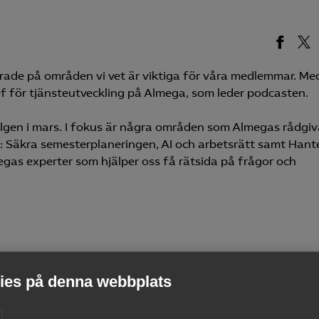
rade på områden vi vet är viktiga för våra medlemmar. Me
ef för tjänsteutveckling på Almega, som leder podcasten.
elgen i mars. I fokus är några områden som Almegas rådgiv
: Säkra semesterplaneringen, AI och arbetsrätt samt Hant
megas experter som hjälper oss få rätsida på frågor och
os många just nu. Samtidigt är det på många sätt nytt oc
ikens höga potential men också möjliga fallgropar kopplat t
es på denna webbplats