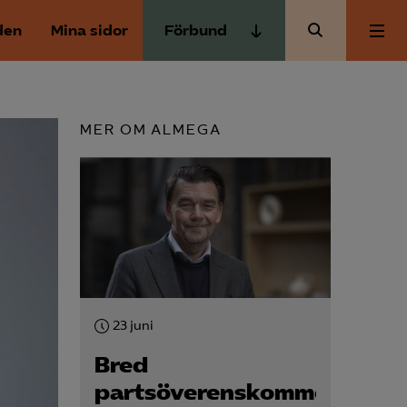
den
Mina sidor
Förbund
Almega Tjänste­förbunden
Om Almega
Almega Tjänste­företagen
MER OM ALMEGA
Almega Utbildning
Aktuellt
Innovations­företagen
Kompetens­företagen
Medlemskapet
Medie­företagen
Säkerhets­företagen
Mina sidor
Tåg­företagen
23 juni
Kontakt
Vård­företagarna
Bred
partsöverenskommelse