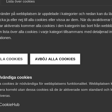
Lista över cookies
tigaste stegen för att på ett bra sätt hantera en
t fler medlemmar hör av sig till vår rådgivning om.
vänder på webbplatsen är uppdelade i kategorier och nedan kan du l
här års. Just nu sitter medlemsföretagen med planeringen in
ka ja eller nej till alla cookies eller vissa av dem. När du avaktiverar
edlemmar alltid har frågor kring, säger Maria Elinder.
ar aktiverats kommer alla cookies i den kategorin tas bort från webb
 lista över alla cookies i varje kategori tillsammans med detaljerad in
förslag på ämnen du tycker vore intressanta att ta upp, tip
tionen.
LLA COOKIES
AVBÖJ ALLA COOKIES
vändiga cookies
a cookies är nödvändiga för webbplatsens funktionalitet. Webbplatsen 
era korrekt utan dessa cookies så de är aktiverade som standard och k
tiveras.
CookieHub