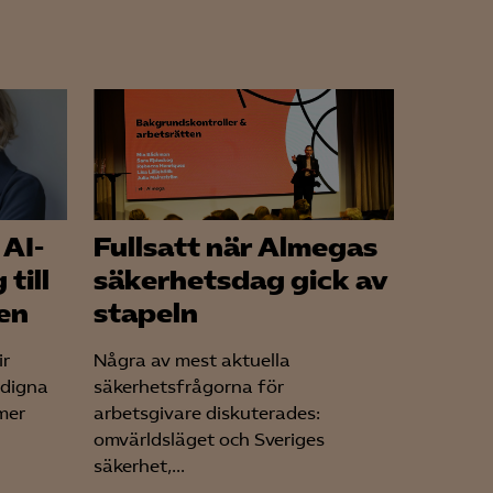
 AI-
Fullsatt när Almegas
till
säkerhetsdag gick av
en
stapeln
ir
Några av mest aktuella
edigna
säkerhetsfrågorna för
mer
arbetsgivare diskuterades:
omvärldsläget och Sveriges
säkerhet,...