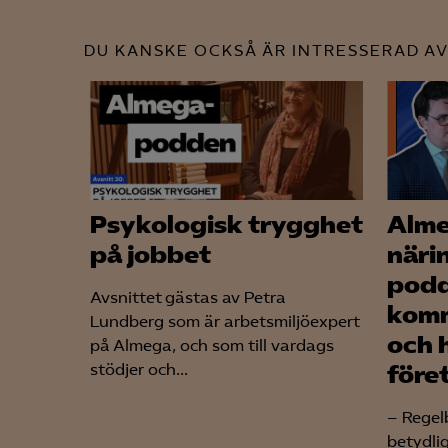
DU KANSKE OCKSÅ ÄR INTRESSERAD AV
Psykologisk trygghet
Alm
på jobbet
näri
podd
Avsnittet gästas av Petra
komm
Lundberg som är arbetsmiljöexpert
och 
på Almega, och som till vardags
stödjer och...
före
– Regel
betydli