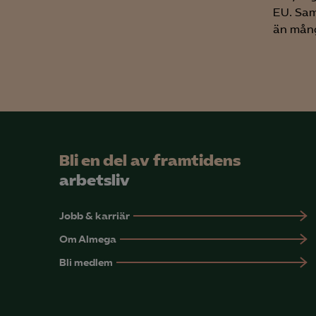
EU. Sam
än mång
Bli en del av framtidens
arbetsliv
Jobb & karriär
Om Almega
Bli medlem