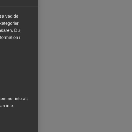
äsa vad de
för
 kategorier
läsaren. Du
formation i
sa
kommer inte att
an inte