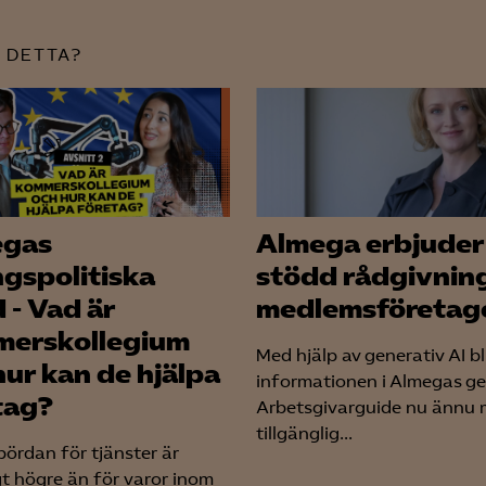
Google Ads
Meta Pixel
 DETTA?
YouTube
LinkedIn Insight
Leadfeeder
Microsoft Ads
egas
Almega erbjuder
ngspolitiska
stödd rådgivning 
 - Vad är
medlemsföretag
erskollegium
Med hjälp av generativ AI bl
hur kan de hjälpa
informationen i Almegas g
tag?
Arbetsgivarguide nu ännu 
tillgänglig...
bördan för tjänster är
gt högre än för varor inom