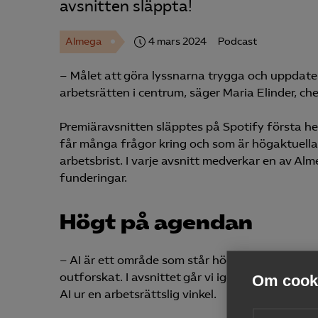
avsnitten släppta!
Almega
4 mars 2024
Podcast
– Målet att göra lyssnarna trygga och uppdate
arbetsrätten i centrum, säger Maria Elinder, ch
Premiäravsnitten släpptes på Spotify första h
får många frågor kring och som är högaktuella
arbetsbrist. I varje avsnitt medverkar en av Al
funderingar.
Högt på agendan
– AI är ett område som står högt på agendan h
outforskat. I avsnittet går vi igenom både tekn
Om cooki
AI ur en arbetsrättslig vinkel.