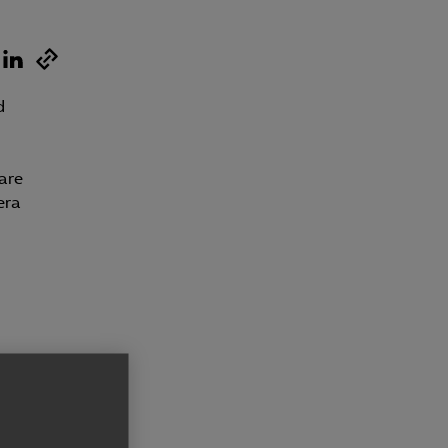
d
are
era
h
ill