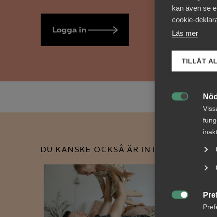
kan även se en
cookie-deklara
Logga in
Bli medlem
Läs mer
TILLÅT A
Nöd

Viss
fung
inak
DU KANSKE OCKSÅ ÄR INTRESSERAD AV
Pre

Pref