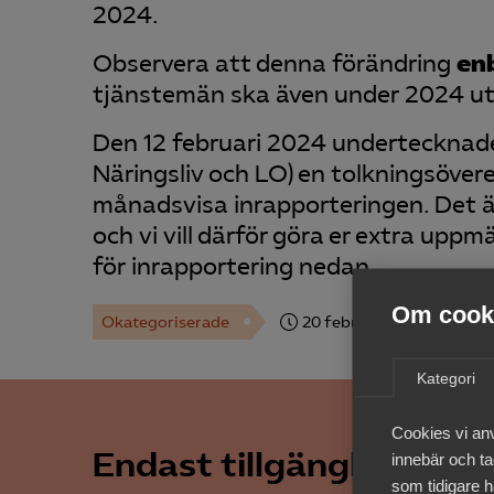
2024.
Observera att denna förändring
en
tjänstemän ska även under 2024 utf
Den 12 februari 2024 undertecknad
Näringsliv och LO) en tolkningsöve
månadsvisa inrapporteringen. Det är
och vi vill därför göra er extra up
för inrapportering nedan.
Om cooki
Okategoriserade
20 februari 2024
Arbets
Kategori
Cookies vi an
Endast tillgänglig för 
innebär och tac
som tidigare h