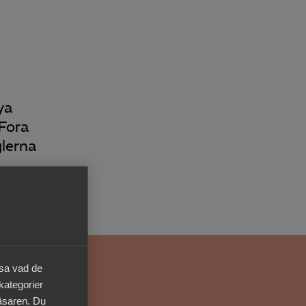
Kurser & utbildningar
Påverkansarbete
ya
Bli medlem
 Fora
glerna
Logga in på
Arbetsgivarguiden
Sök på almega.se
Press
äsa vad de
In English
 kategorier
Cookie-inställningar
läsaren. Du