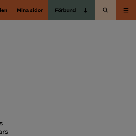
den
Mina sidor
Förbund
Almega Tjänste­förbunden
Om Almega
Almega Tjänste­företagen
Almega Utbildning
Aktuellt
Innovations­företagen
Kompetens­företagen
Medlemskapet
Medie­företagen
Säkerhets­företagen
Mina sidor
Tåg­företagen
Kontakt
Vård­företagarna
s
ars