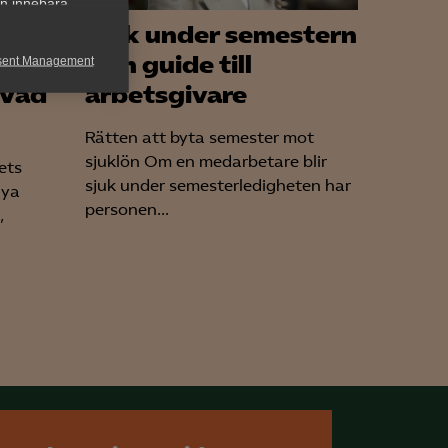
an innebära
Sjuk under semestern
– en guide till
sent Management
 Vad
arbetsgivare
h rapportera
Rätten att byta semester mot
sjuklön Om en medarbetare blir
ets
sjuk under semesterledigheten har
nya
personen...
,
för att kunna