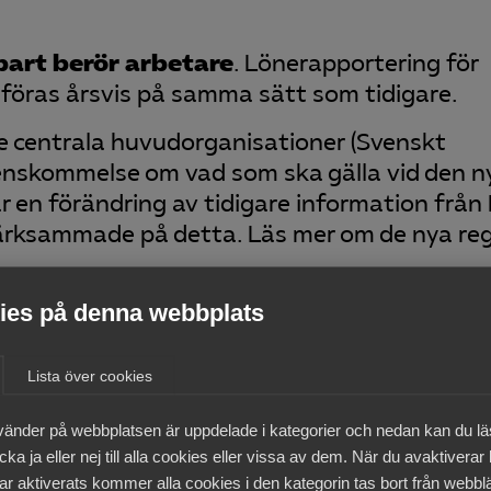
bart berör arbetare
. Lönerapportering för
öras årsvis på samma sätt som tidigare.
e centrala huvudorganisationer (Svenskt
renskommelse om vad som ska gälla vid den n
 en förändring av tidigare information från
pmärksammade på detta. Läs mer om de nya re
es på denna webbplats
givarnytt
Lista över cookies
vänder på webbplatsen är uppdelade i kategorier och nedan kan du l
medlemmar
ka ja eller nej till alla cookies eller vissa av dem. När du avaktiverar
ar aktiverats kommer alla cookies i den kategorin tas bort från webb