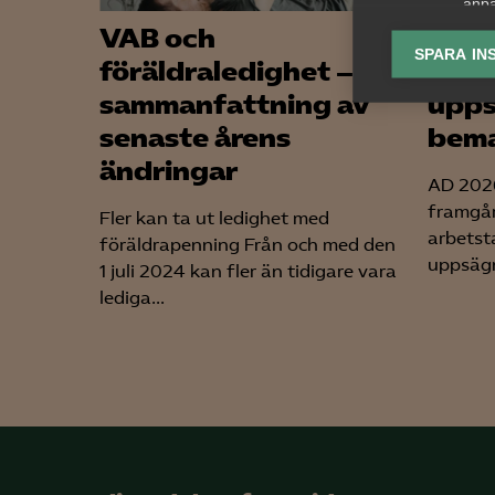
anpa
lagr
VAB och
Tvis
SPARA IN
föräldraledighet – en
lön 
Ana
sammanfattning av
upps

Anal
senaste årens
bema
info
ändringar
AD 2026
framgår
Fler kan ta ut ledighet med
arbetst
föräldrapenning Från och med den
uppsägn
1 juli 2024 kan fler än tidigare vara
Mar
lediga...

Mark
visa