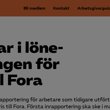
Bli medlem
Kontakt
Arbetsgivargui
r i löne­
ngen för
l Fora
apportering för arbetare som tidigare utfört
s till Fora. Första inrapportering ska ske i m