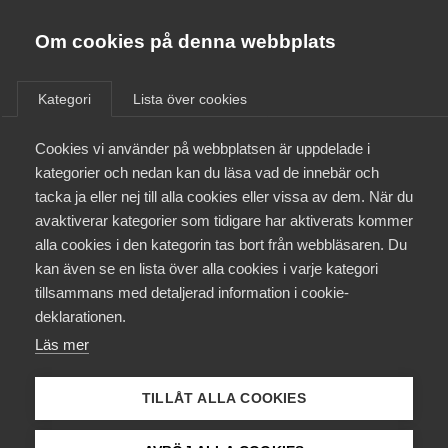
Almega
Förbund
Om cookies på denna webbplats
Almega Tjänste­förbunden
/
Aktuellt
/
Artiklar
/
Om Almega
Kategori
Lista över cookies
Almega Tjänste­företagen
Aktuellt
Cookies vi använder på webbplatsen är uppdelade i
Almega Utbildning
kategorier och nedan kan du läsa vad de innebär och
Innovations­företagen
tacka ja eller nej till alla cookies eller vissa av dem. När du
Medlemskapet
avaktiverar kategorier som tidigare har aktiverats kommer
Kompetens­företagen
alla cookies i den kategorin tas bort från webbläsaren. Du
Mina sidor
kan även se en lista över alla cookies i varje kategori
Medie­företagen
tillsammans med detaljerad information i cookie-
Kontakt
Säkerhets­företagen
deklarationen.
Läs mer
Tåg­företagen
Kurser & utbildningar
Vård­företagarna
TILLÅT ALLA COOKIES
Påverkansarbete