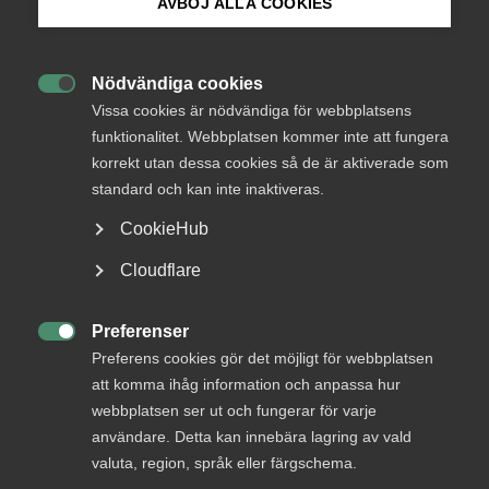
Frågor och svar med
AVBÖJ ALLA COOKIES
anledning av TechSveriges
Bli medlem
beslut att lämna Almega
Nödvändiga cookies

Logga in på Arbetsgivarguiden
Vissa cookies är nödvändiga för webbplatsens
funktionalitet. Webbplatsen kommer inte att fungera
Okategoriserade
11 oktober 2023
Artiklar
korrekt utan dessa cookies så de är aktiverade som
Sök på almega.se
standard och kan inte inaktiveras.
CookieHub
Press
Cloudflare
Läs pressmeddelandet om TechSveriges beslut att lämna
In English
Almega här
Cookie-inställningar
Preferenser

Preferens cookies gör det möjligt för webbplatsen
Varför lämnar TechSverige
att komma ihåg information och anpassa hur
Almega?
webbplatsen ser ut och fungerar för varje
användare. Detta kan innebära lagring av vald
Beslutet är fattat av TechSveriges styrelse. TechSverige
valuta, region, språk eller färgschema.
har ställt krav på Almega som skulle förändra