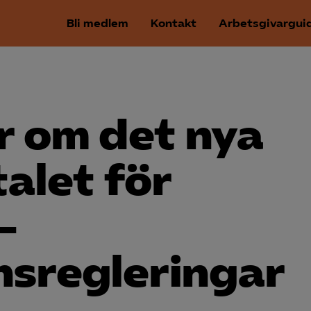
Bli medlem
Kontakt
Arbetsgivargui
r om det nya
talet för
–
nsregleringar