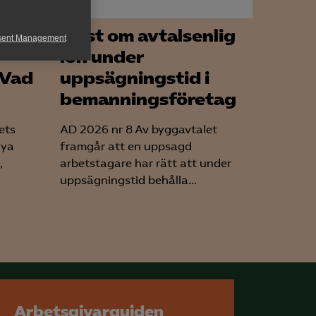
Tvist om avtalsenlig
sent Management
lön under
h rapportera
 Vad
uppsägningstid i
bemanningsföretag
ets
AD 2026 nr 8 Av byggavtalet
nya
framgår att en uppsagd
,
arbetstagare har rätt att under
uppsägningstid behålla...
för att kunna
Arbetsgivarguiden