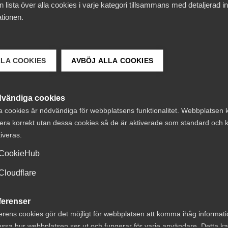
 lista över alla cookies i varje kategori tillsammans med detaljerad in
tionen.
LLA COOKIES
AVBÖJ ALLA COOKIES
vändiga cookies
a cookies är nödvändiga för webbplatsens funktionalitet. Webbplatsen 
era korrekt utan dessa cookies så de är aktiverade som standard och k
tiveras.
CookieHub
 DETTA?
Cloudflare
ferenser
erens cookies gör det möjligt för webbplatsen att komma ihåg informat
ssa hur webbplatsen ser ut och fungerar för varje användare. Detta k