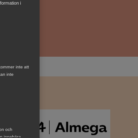
formation i
kommer inte att
an inte
ion och
an innebära