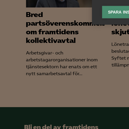
lagr
SPARA IN
Bred
Regl
Ana
partsöverenskommelse
löne

Anal
om framtidens
skju
info
kollektivavtal
Lönetra
besluta
Arbetsgivar- och
Syftet m
arbetstagarorganisationer inom
tillämpn
tjänstesektorn har enats om ett
Mar
nytt samarbetsavtal för...

Mark
visa
Bli en del av framtidens