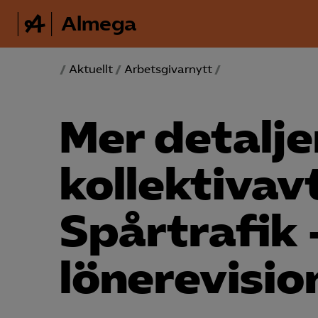
Almega
/
Aktuellt
/
Arbetsgivarnytt
/
Mer detalje
kollektiv­av
Spårtrafik 
lönerevisio