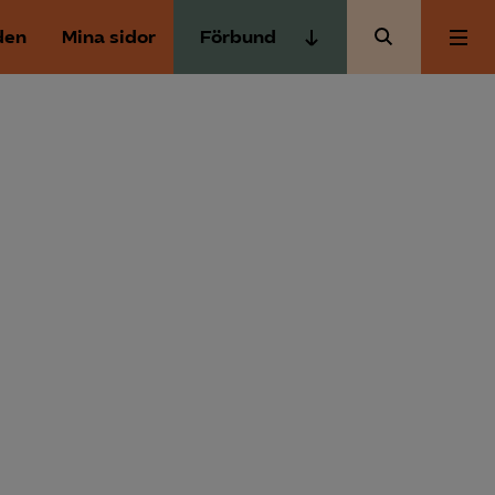
den
Mina sidor
Förbund
Almega Tjänste­förbunden
Om Almega
Almega Tjänste­företagen
Almega Utbildning
Aktuellt
Innovations­företagen
Kompetens­företagen
Medlemskapet
Medie­företagen
Säkerhets­företagen
Mina sidor
Tåg­företagen
Kontakt
Vård­företagarna