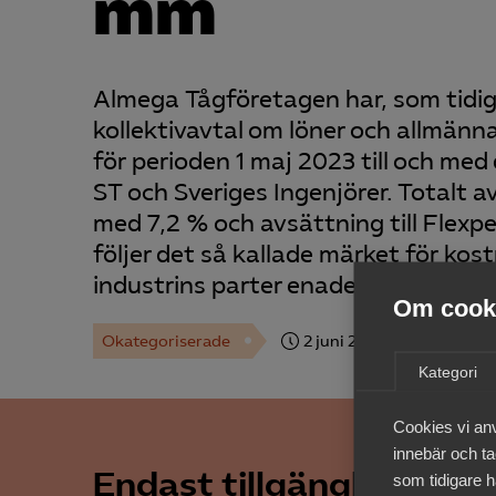
mm
Almega Tågföretagen har, som tidig
kollektivavtal om löner och allmänn
för perioden 1 maj 2023 till och med 
ST och Sveriges Ingenjörer. Totalt 
med 7,2 % och avsättning till Flexp
följer det så kallade märket för k
industrins parter enades om i slutet
Om cooki
Okategoriserade
2 juni 2023
Arbetsgivar
Kategori
Cookies vi an
innebär och tac
Endast tillgänglig för 
som tidigare h