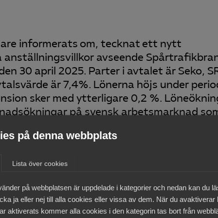
are informerats om, tecknat ett nytt
a anställningsvillkor avseende Spårtrafikbr
den 30 april 2025. Parter i avtalet är Seko, S
avtalsvärde är 7,4%. Lönerna höjs under peri
ension sker med ytterligare 0,2 %. Löneökni
ostnadsökningar på svensk arbetsmarknad so
 av mars.
es på denna webbplats
nytt
Lista över cookies
vänder på webbplatsen är uppdelade i kategorier och nedan kan du l
ka ja eller nej till alla cookies eller vissa av dem. När du avaktiverar
medlemmar
ar aktiverats kommer alla cookies i den kategorin tas bort från webb