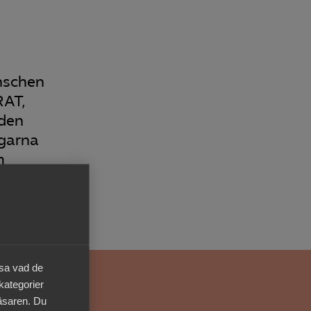
Kurser & utbildningar
Påverkansarbete
anschen
RAT,
Bli medlem
oden
ngarna
Logga in på
m
Arbetsgivarguiden
Sök på almega.se
Press
äsa vad de
In English
 kategorier
Cookie-inställningar
läsaren. Du