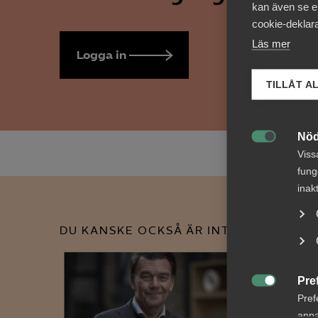
kan även se en
cookie-deklara
Läs mer
Logga in
Bli medlem
TILLÅT A
Nöd

Viss
fung
inak
DU KANSKE OCKSÅ ÄR INTRESSERAD AV
Pre

Pref
anpa