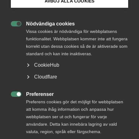
AVBÖJ ALLA COOKIES
Ann Öberg, vd på Almega
Bli medlem
Almegas vd: ”Jag förväntar
Nödvändiga cookies
mig att parterna bjuds in”

Logga in på Arbetsgivarguiden
Vissa cookies är nödvändiga för webbplatsens
funktionalitet. Webbplatsen kommer inte att fungera
korrekt utan dessa cookies så de är aktiverade som
Sök på almega.se
Okategoriserade
13 juni 2023
Pressmeddelanden
standard och kan inte inaktiveras.
CookieHub
Press
Cloudflare
RELATERAT INNEHÅLL
In English
Cookie-inställningar
Preferenser

24 juli
Preferens cookies gör det möjligt för webbplatsen
att komma ihåg information och anpassa hur
Förändringar i avtalen med Sveriges
webbplatsen ser ut och fungerar för varje
läkar­förbund
användare. Detta kan innebära lagring av vald
valuta, region, språk eller färgschema.