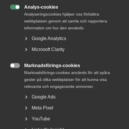
Analys-cookies

Johan Pehrsons nya arbetsmarknadspolitiska råd
Analyseringscookies hjälper oss förbättra
ska samla Sveriges främsta experter inom
webbplatsen genom att samla och rapportera
arbetsmarknadspolitiken – från myndigheter och
information om hur den används.
akademi. ”Det är provocerande att
Google Analytics
arbetsmarknadens parter är exkluderade. Det är vi
som är arbetsmarknaden”, säger Almegas vd, Ann
Microsoft Clarity
Öberg.
Marknadsförings-cookies

Marknadsförings-cookies används för att spåra
Arbetsmarknads- och integrationsminister Johan Pehrson
gester på olika webbplatser för att kunna visa
(L) har tillsatt ett nytt arbetsmarknadspolitiskt råd. Syfte
relevanta och engagerande annonser.
är att utbyta kunskap och idéer kring utmaningarna på den
svenska arbetsmarknaden.
Google Ads
Meta Pixel
– Initiativet är välkommet. Svensk arbetsmarknad har
stora utmaningar som kräver en gemensam kraftsamling
YouTube
för att lösa. Dessvärre lämnar rådets sammansättning
mycket att önska, säger Ann Öberg.