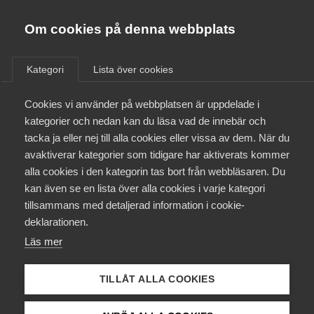
Almega
Förbund
Om cookies på denna webbplats
Almega Tjänste­förbunden
/
Aktuellt
/
Pressmeddelanden
/
Om Almega
Kategori
Lista över cookies
Almega Tjänste­företagen
Aktuellt
Cookies vi använder på webbplatsen är uppdelade i
Almega Utbildning
kategorier och nedan kan du läsa vad de innebär och
Innovations­företagen
tacka ja eller nej till alla cookies eller vissa av dem. När du
Medlemskapet
avaktiverar kategorier som tidigare har aktiverats kommer
Kompetens­företagen
alla cookies i den kategorin tas bort från webbläsaren. Du
Mina sidor
kan även se en lista över alla cookies i varje kategori
Medie­företagen
tillsammans med detaljerad information i cookie-
Kontakt
Säkerhets­företagen
deklarationen.
Läs mer
Tåg­företagen
Kurser & utbildningar
Vård­företagarna
TILLÅT ALLA COOKIES
Påverkansarbete