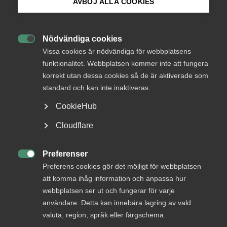
AVBÖJ ALLA COOKIES
Bli medlem
Nödvändiga cookies
Endast tillgänglig för

Logga in på Arbetsgivarguiden
Vissa cookies är nödvändiga för webbplatsens
medlemmar
funktionalitet. Webbplatsen kommer inte att fungera
korrekt utan dessa cookies så de är aktiverade som
Sök på almega.se
standard och kan inte inaktiveras.
Logga in
CookieHub
Press
Cloudflare
In English
Bli medlem
Cookie-inställningar
Preferenser

Preferens cookies gör det möjligt för webbplatsen
att komma ihåg information och anpassa hur
webbplatsen ser ut och fungerar för varje
användare. Detta kan innebära lagring av vald
valuta, region, språk eller färgschema.