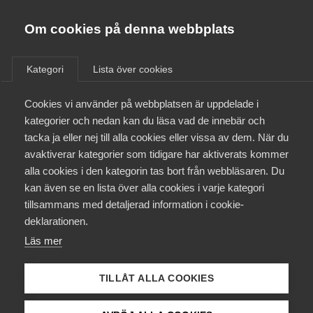
Almega
Förbund
Om cookies på denna webbplats
Almega Tjänste­förbunden
/
Aktuellt
/
Arbetsgivarnytt
/
Om Almega
Kategori
Lista över cookies
Almega Tjänste­företagen
Aktuellt
Cookies vi använder på webbplatsen är uppdelade i
Almega Utbildning
Avtal om etableringsjobb har
kategorier och nedan kan du läsa vad de innebär och
antagits för hästnäringen
Innovations­företagen
tacka ja eller nej till alla cookies eller vissa av dem. När du
Medlemskapet
avaktiverar kategorier som tidigare har aktiverats kommer
Kompetens­företagen
alla cookies i den kategorin tas bort från webbläsaren. Du
Almega Tjänsteföretagen och Kommunal antog den
Mina sidor
kan även se en lista över alla cookies i varje kategori
Medie­företagen
17 juni 2024 ”Avtal om arbete i etableringsjobb”
tillsammans med detaljerad information i cookie-
som Svenskt Näringsliv och LO träffade den 28
Kontakt
Säkerhets­företagen
deklarationen.
november 2022.
Läs mer
Tåg­företagen
Kurser & utbildningar
Okategoriserade
25 juni 2024
Arbetsgivarnytt
Vård­företagarna
TILLÅT ALLA COOKIES
Påverkansarbete