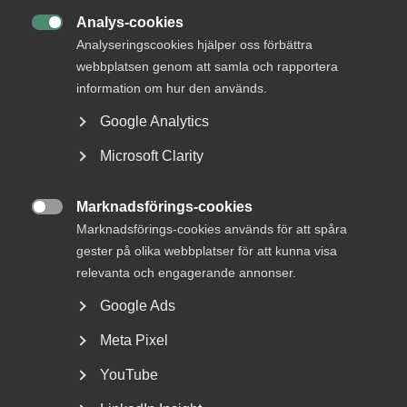
DU KANSKE OCKSÅ ÄR INTRESSERAD AV
Analys-cookies
DETTA?

Analyseringscookies hjälper oss förbättra
webbplatsen genom att samla och rapportera
information om hur den används.
Google Analytics
Microsoft Clarity
Marknadsförings-cookies

Marknadsförings-cookies används för att spåra
Almega: Undantagen från
gester på olika webbplatser för att kunna visa
lönegolvet räcker inte
relevanta och engagerande annonser.
Google Ads
Regeringens besked om undantag från det höjda
lönegolvet för arbetskraftsinvandring riskerar att
Meta Pixel
hämma...
YouTube