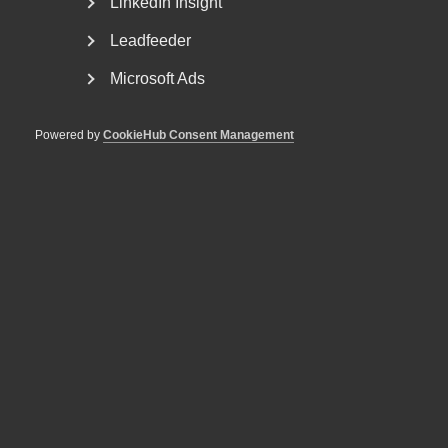
LinkedIn Insight
Leadfeeder
Microsoft Ads
Powered by
CookieHub Consent Management
Almega lanserar en ny tjänst
inom upphandlingsrådgivning
Vad är bakgrunden till att Almega har tagit fram en
rådgivning kring offentlig upphandling? – Offentlig...