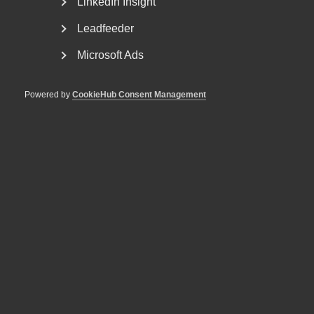
LinkedIn Insight
Leadfeeder
Microsoft Ads
Powered by
CookieHub Consent Management
Nybildat råd för tjänstesektorns
kompetensbehov
Almega har i dag tillsammans med ett brett antal
fackförbund och arbetsgivarorganisationer bildat
Tjänstesektorns...