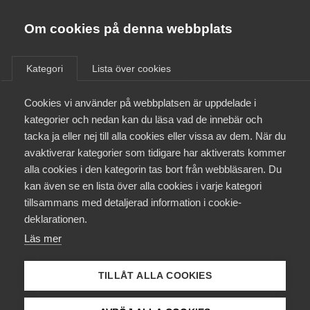
Almega
Förbund
Om cookies på denna webbplats
Almega Tjänste­förbunden
/
Aktuellt
/
Pressmeddelanden
/
Om Almega
Kategori
Lista över cookies
Almega Tjänste­företagen
Aktuellt
Cookies vi använder på webbplatsen är uppdelade i
Almega Utbildning
Avtal för Dalslands kanal
kategorier och nedan kan du läsa vad de innebär och
klart med Seko
Innovations­företagen
tacka ja eller nej till alla cookies eller vissa av dem. När du
Medlemskapet
avaktiverar kategorier som tidigare har aktiverats kommer
Kompetens­företagen
alla cookies i den kategorin tas bort från webbläsaren. Du
Mina sidor
Okategoriserade
17 maj 2023
Pressmeddelanden
kan även se en lista över alla cookies i varje kategori
Medie­företagen
tillsammans med detaljerad information i cookie-
Kontakt
Säkerhets­företagen
deklarationen.
Läs mer
Tåg­företagen
Kurser & utbildningar
Almega Tjänsteförbunden har tecknat nytt
Vård­företagarna
kollektivavtal med Seko. Det nya avtalet sträcker
TILLÅT ALLA COOKIES
Påverkansarbete
sig över 24 månader och har en total
löneökningsnivå om 7,4 procent.