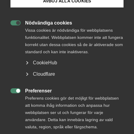
AVBÖJ ALLA COOKIES
Bli medlem
– Det är glädjande att vi kunnat teckna ytterligare ett
Nödvändiga cookies
avtal inom märket, det vill säga de ramar som

Logga in på Arbetsgivarguiden
Vissa cookies är nödvändiga för webbplatsens
arbetsmarknadens parter gemensamt har kommit överens
funktionalitet. Webbplatsen kommer inte att fungera
om, säger Thomas Lansing, avtalsansvarig förhandlare för
korrekt utan dessa cookies så de är aktiverade som
Sök på almega.se
Almega Tjänsteförbunden.
standard och kan inte inaktiveras.
– Förhandlingarna har varit konstruktiva och båda parter
CookieHub
har försökt hitta lösningar som utvecklar avtalet
Press
Cloudflare
långsiktigt, säger Thomas Lansing.
In English
Avtalet löper under 24 månader, från och med 2023-05-01
Cookie-inställningar
Preferenser
till och med 2025-04-30. Löneökningarna blir 4,1 % under

Preferens cookies gör det möjligt för webbplatsen
avtalsår ett och 3,1 % under avtalsår två. Under avtalsår
att komma ihåg information och anpassa hur
två görs ytterligare avsättning till extrapension med 0,2 %.
webbplatsen ser ut och fungerar för varje
användare. Detta kan innebära lagring av vald
valuta, region, språk eller färgschema.