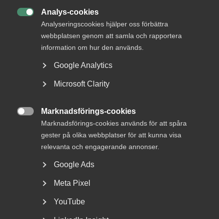
Almega strävar efter de bästa förutsättningarna för både
Analys-cookies
företagare och medarbetare. Att erbjuda attraktiva villkor

är avgörande för tjänsteföretagens framgång.
Analyseringscookies hjälper oss förbättra
Tillsammans skapar vi en bra arbetsmarknad: under
webbplatsen genom att samla och rapportera
avtalsförhandlingarna, men framförallt varje dag på
information om hur den används.
arbetsplatserna i samtal mellan företagare och
Google Analytics
medarbetare. I avtalsrörelsen 2023 tecknar Almega
sammanlagt 130 avtal, flest av alla
Microsoft Clarity
arbetsgivarorganisationer.
Marknadsförings-cookies

Marknadsförings-cookies används för att spåra
Publicerad:
17 maj 2023
gester på olika webbplatser för att kunna visa
Senast uppdaterad:
17 maj 2023
relevanta och engagerande annonser.
Etiketter:
Kollektivavtal
Google Ads
Meta Pixel
YouTube
DU KANSKE OCKSÅ ÄR INTRESSERAD AV
DETTA?