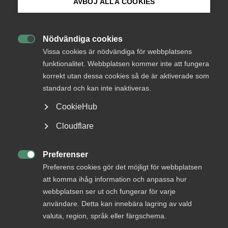
AVBÖJ ALLA COOKIES
Akademikerförbunden och Sveriges läkarförbund.
Bli medlem
Okategoriserade
28 april 2023
Arbetsgivarnytt
Nödvändiga cookies

Logga in på Arbetsgivarguiden
Vissa cookies är nödvändiga för webbplatsens
funktionalitet. Webbplatsen kommer inte att fungera
korrekt utan dessa cookies så de är aktiverade som
Sök på almega.se
standard och kan inte inaktiveras.
CookieHub
Endast tillgänglig för
Press
Cloudflare
medlemmar
In English
Cookie-inställningar
Preferenser

Preferens cookies gör det möjligt för webbplatsen
Logga in
att komma ihåg information och anpassa hur
webbplatsen ser ut och fungerar för varje
användare. Detta kan innebära lagring av vald
valuta, region, språk eller färgschema.
Bli medlem