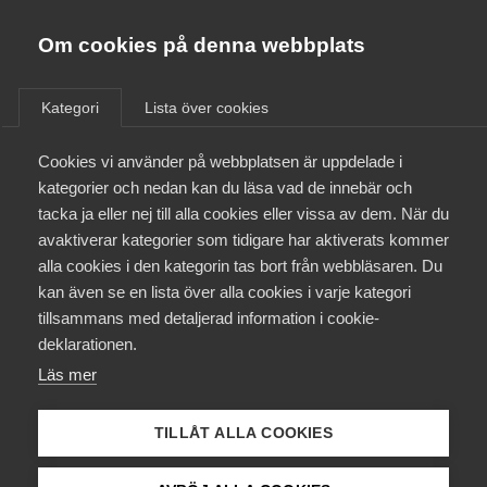
Almega
Förbund
Om cookies på denna webbplats
Almega Tjänste­förbunden
/
Aktuellt
/
Arbetsgivarnytt
/
Om Almega
Kategori
Lista över cookies
Almega Tjänste­företagen
Aktuellt
Cookies vi använder på webbplatsen är uppdelade i
Almega Utbildning
Information om lönerevision
kategorier och nedan kan du läsa vad de innebär och
2023 och pågående
Innovations­företagen
tacka ja eller nej till alla cookies eller vissa av dem. När du
Medlemskapet
förhandlingar om nya
avaktiverar kategorier som tidigare har aktiverats kommer
Kompetens­företagen
kollektivavtal pågår för
alla cookies i den kategorin tas bort från webbläsaren. Du
Mina sidor
kan även se en lista över alla cookies i varje kategori
Medie­företagen
bransch Företagshälsovård
tillsammans med detaljerad information i cookie-
(D)
Kontakt
Säkerhets­företagen
deklarationen.
Läs mer
Tåg­företagen
Kurser & utbildningar
För bransch Företagshälsovård (D) pågår
Vård­företagarna
förhandlingar om nya kollektivavtal, allmänna villkor
TILLÅT ALLA COOKIES
Påverkansarbete
och löner med Vårdförbundet och Vision. Årlig
avstämning av kollektivavtalen pågår parallellt med