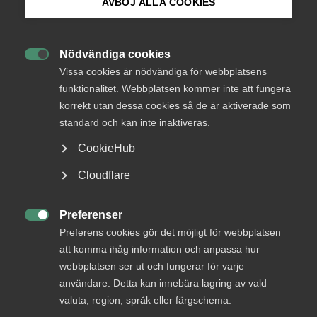
AVBÖJ ALLA COOKIES
överenskommelse om omställningsförsäkring för
arbetare.
Bli medlem
Nödvändiga cookies
Okategoriserade
30 januari 2023
Arbetsgivarnytt

Logga in på Arbetsgivarguiden
Vissa cookies är nödvändiga för webbplatsens
funktionalitet. Webbplatsen kommer inte att fungera
korrekt utan dessa cookies så de är aktiverade som
Sök på almega.se
standard och kan inte inaktiveras.
CookieHub
Endast tillgänglig för
Press
Cloudflare
medlemmar
In English
Cookie-inställningar
Preferenser

Preferens cookies gör det möjligt för webbplatsen
att komma ihåg information och anpassa hur
Logga in
webbplatsen ser ut och fungerar för varje
användare. Detta kan innebära lagring av vald
valuta, region, språk eller färgschema.
Bli medlem