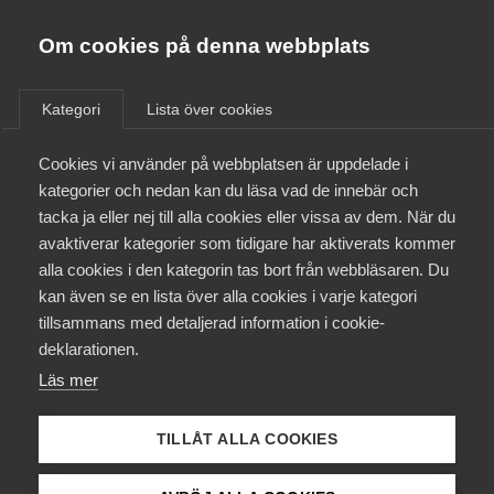
Almega
Förbund
Om cookies på denna webbplats
Almega Tjänste­förbunden
/
Aktuellt
/
Arbetsgivarnytt
/
Om Almega
Kategori
Lista över cookies
Almega Tjänste­företagen
Aktuellt
Cookies vi använder på webbplatsen är uppdelade i
Almega Utbildning
Huvud­avtalet tecknat för
kategorier och nedan kan du läsa vad de innebär och
Bemannings­avtalet för
Innovations­företagen
tacka ja eller nej till alla cookies eller vissa av dem. När du
Medlemskapet
arbetare (LO-avtalet)
avaktiverar kategorier som tidigare har aktiverats kommer
Kompetens­företagen
alla cookies i den kategorin tas bort från webbläsaren. Du
Mina sidor
kan även se en lista över alla cookies i varje kategori
Medie­företagen
Överenskommelse om Huvudavtal har träffats
tillsammans med detaljerad information i cookie-
mellan Kompetensföretagen och LO. Huvudavtalet
Kontakt
Säkerhets­företagen
deklarationen.
gäller med retroaktiv verkan fr o m 1 januari 2023
Läs mer
Tåg­företagen
för samtliga medlemsföretag och anställda som
Kurser & utbildningar
omfattas av Bemanningsavtalet för arbetare (LO-
Vård­företagarna
TILLÅT ALLA COOKIES
avtalet). Huvudavtalet innehåller regler om
Påverkansarbete
omställning som i sin helhet ersätter tidigare