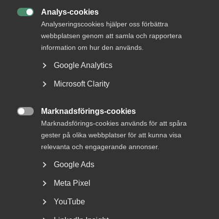
Analys-cookies

Analyseringscookies hjälper oss förbättra
webbplatsen genom att samla och rapportera
information om hur den används.
Google Analytics
DU KANSKE OCKSÅ ÄR INTRESSERAD AV
Microsoft Clarity
DETTA?
Marknadsförings-cookies

Marknadsförings-cookies används för att spåra
gester på olika webbplatser för att kunna visa
relevanta och engagerande annonser.
Google Ads
Meta Pixel
YouTube
Bred partsöverenskommelse om