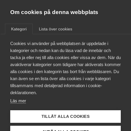
Almega
Förbund
Om cookies på denna webbplats
Almega Tjänste­förbunden
/
Aktuellt
/
Pressmeddelanden
/
Om Almega
Kategori
Lista över cookies
Almega Tjänste­företagen
Aktuellt
Cookies vi använder på webbplatsen är uppdelade i
Almega Utbildning
kategorier och nedan kan du läsa vad de innebär och
Innovations­företagen
tacka ja eller nej till alla cookies eller vissa av dem. När du
Medlemskapet
avaktiverar kategorier som tidigare har aktiverats kommer
Kompetens­företagen
alla cookies i den kategorin tas bort från webbläsaren. Du
Mina sidor
kan även se en lista över alla cookies i varje kategori
Medie­företagen
tillsammans med detaljerad information i cookie-
Kontakt
Säkerhets­företagen
deklarationen.
12c52810-4867-436e-aad8-6a628770194a.png
Läs mer
Tåg­företagen
Kurser & utbildningar
Vård­företagarna
Almega och Unionen bakom
TILLÅT ALLA COOKIES
Påverkansarbete
EU-finansierat