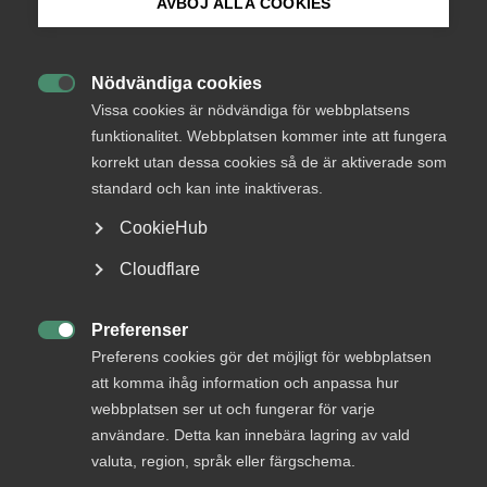
AVBÖJ ALLA COOKIES
utbildningsprojekt
Bli medlem
Nödvändiga cookies
Okategoriserade

Logga in på Arbetsgivarguiden
Vissa cookies är nödvändiga för webbplatsens
26 januari 2023
Pressmeddelanden
funktionalitet. Webbplatsen kommer inte att fungera
korrekt utan dessa cookies så de är aktiverade som
Sök på almega.se
standard och kan inte inaktiveras.
RELATERAT INNEHÅLL
CookieHub
Press
Cloudflare
24 juli
In English
Förändringar i avtalen med Sveriges
Cookie-inställningar
Preferenser
läkar­förbund

Preferens cookies gör det möjligt för webbplatsen
att komma ihåg information och anpassa hur
webbplatsen ser ut och fungerar för varje
användare. Detta kan innebära lagring av vald
valuta, region, språk eller färgschema.
Nu lanseras Företagsakademin för tillväxt 3, ett