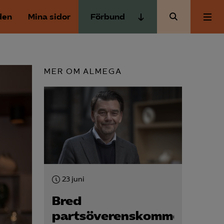
den
Mina sidor
Förbund
Almega Tjänste­förbunden
Om Almega
Almega Tjänste­företagen
MER OM ALMEGA
Almega Utbildning
Aktuellt
Innovations­företagen
Kompetens­företagen
Medlemskapet
Medie­företagen
Säkerhets­företagen
Mina sidor
Tåg­företagen
23 juni
Kontakt
Vård­företagarna
Bred
partsöverenskommelse