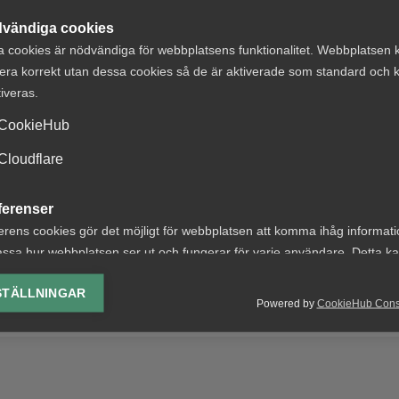
 chef, Svenskt Näringsliv
vändiga cookies
a cookies är nödvändiga för webbplatsens funktionalitet. Webbplatsen 
ys och strategi, Handelsbanken
era korrekt utan dessa cookies så de är aktiverade som standard och k
tiveras.
CookieHub
tveckling, Handelsbanken
Cloudflare
er och affärsstrategi, Klarna
ferenser
erens cookies gör det möjligt för webbplatsen att komma ihåg informat
ssa hur webbplatsen ser ut och fungerar för varje användare. Detta k
ing av vald valuta, region, språk eller färgschema.
STÄLLNINGAR
Powered by
CookieHub Con
lys-cookies
yseringscookies hjälper oss förbättra webbplatsen genom att samla oc
rmation om hur den används.
Google Analytics