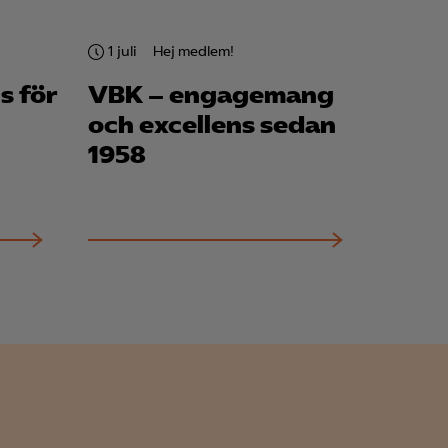
1 juli
Hej medlem!
s för
VBK – engagemang
för att kunna
och excellens sedan
1958