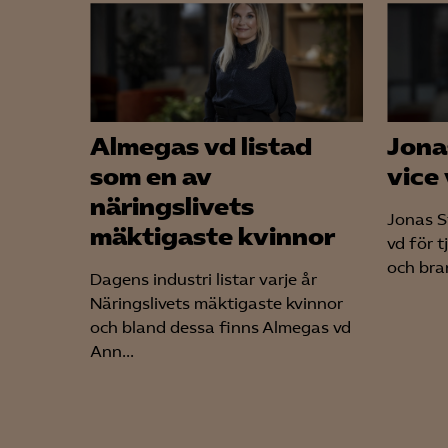
Almegas vd listad
Jona
som en av
vice
näringslivets
Jonas St
mäktigaste kvinnor
vd för 
och bra
Dagens industri listar varje år
Näringslivets mäktigaste kvinnor
och bland dessa finns Almegas vd
Ann...