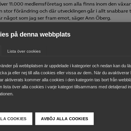
ra över 11.000 medlemsföretag som alla finns inom den växa
 en stor förändring och där utvecklingen går i allt snabbare 
 är något som jag ser fram emot, säger Ann Öberg.
ivskarp och där utvecklingen går i allt snabbare takt behöv
es på denna webbplats
politiken och våra medlemsföretag samverka i allt högre g
tt fortsätta vara relevanta för våra nuvarande
Lista över cookies
msföretag. Inte minst nya framväxande branscher, avslu
vänder på webbplatsen är uppdelade i kategorier och nedan kan du l
ka ja eller nej till alla cookies eller vissa av dem. När du avaktiverar
t förbundsdirektör för Almega Tjänsteförbunden den 9
ar aktiverats kommer alla cookies i den kategorin tas bort från webb
 lista över alla cookies i varje kategori tillsammans med detaljerad in
tionen.
 korthet
versitet
LLA COOKIES
AVBÖJ ALLA COOKIES
entet, Konjunkturinstitutet och Finanspolitiska rådet