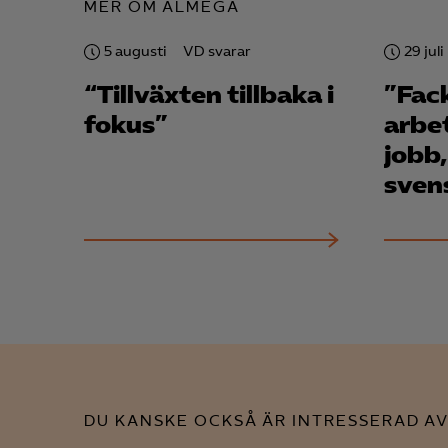
MER OM ALMEGA
5 augusti
VD svarar
29 juli
Mar
“Tillväxten tillbaka i
”Fac

Mark
fokus”
arbe
visa
jobb,
sven
DU KANSKE OCKSÅ ÄR INTRESSERAD AV