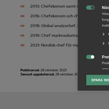
2013: Chefekonom samt samhällsekonomisk
Nöd

Viss
2016: Chefekonom och chef för makroanal
fung
inak
2018: Global analyschef, Handelsbanken
2019: Chef marknadsstrategi och affärsu
2021: Nordisk chef för myndighetsrelation
Pre

Pref
anpa
Publicerad:
28 oktober 2021
Senast uppdaterad:
28 oktober 2021
lagr
SPARA IN
Ana

Anal
info