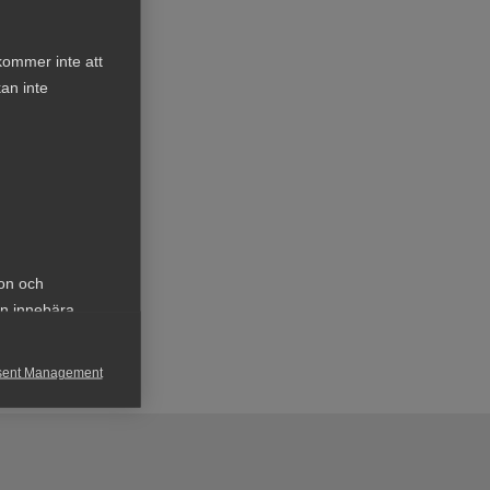
kommer inte att
an inte
ion och
an innebära
sent Management
h rapportera