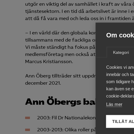
utgör en viktig del av samhället i kraft av vå
tjänstesektorn. I en tid då arbetslivet är inne i
att då få vara med och leda oss in i framtiden
– I en värld där den globala konkurrensen är kn
Om cooki
tillsammans med de fackliga organisationerna, 
Vi måste ständigt ha fokus på medlemsnytta, a
Kategori
medlemsföretag men också attrahera nya medle
Marcus Kristiansson.
Cookies vi an
innebär och tac
Ann Öberg tillträder sitt uppdrag som vd sam
som tidigare h
december 2021.
kan även se en
cookie-deklara
Ann Öbergs bakgrund i
Läs mer
2003: Fil Dr Nationalekonomi, Uppsala uni
TILLÅT A
2003-2013: Olika roller på Finansdepartem