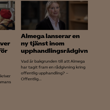
Almega lanserar en
äver
ny tjänst inom
för
upphandlingsrådgivning
Vad är bakgrunden till att Almega
har tagit fram en rådgivning kring
offentlig upphandling? –
kriver
Offentlig...
ammans