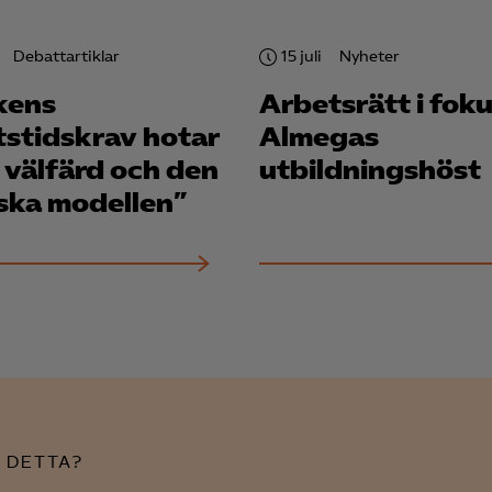
Microsoft Clarity
Debattartiklar
15 juli
Nyheter
knadsförings-cookies
kens
Arbetsrätt i foku
nadsförings-cookies används för att spåra gester på olika webbplatser 
tstidskrav hotar
Almegas
 relevanta och engagerande annonser.
 välfärd och den
utbildningshöst
Google Ads
ska modellen”
Meta Pixel
YouTube
LinkedIn Insight
Leadfeeder
Microsoft Ads
 DETTA?