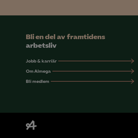
Bli en del av framtidens
arbetsliv
Jobb & karriär
Om Almega
Bli medlem