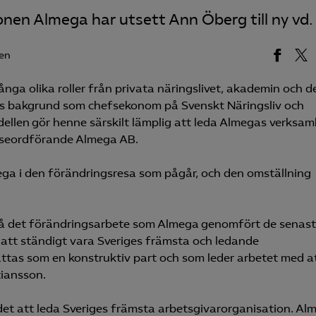
onen Almega har utsett Ann Öberg till ny vd.
en
nga olika roller från privata näringslivet, akademin och d
es bakgrund som chefsekonom på Svenskt Näringsliv och
llen gör henne särskilt lämplig att leda Almegas verksam
elseordförande Almega AB.
ga i den förändringsresa som pågår, och den omställning
 på det förändringsarbete som Almega genomfört de senas
 att ständigt vara Sveriges främsta och ledande
ttas som en konstruktiv part och som leder arbetet med a
tiansson.
det att leda Sveriges främsta arbetsgivarorganisation. Al