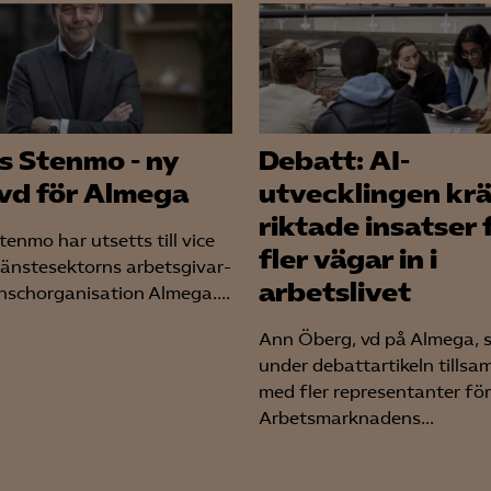
s Stenmo - ny
Debatt: AI-
 vd för Almega
utvecklingen kr
riktade insatser 
enmo har utsetts till vice
fler vägar in i
tjänstesektorns arbetsgivar-
arbetslivet
nschorganisation Almega....
Ann Öberg, vd på Almega, s
under debattartikeln tills
med fler representanter för
Arbetsmarknadens...