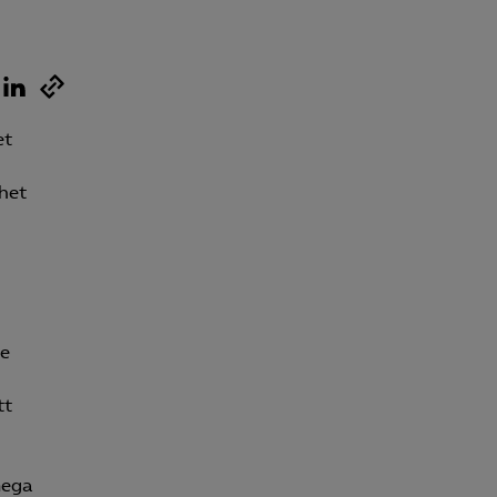
et
het
te
tt
mega