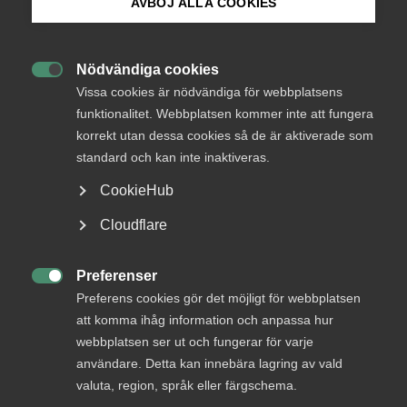
AVBÖJ ALLA COOKIES
Bli medlem
Regeln, som trädde i kraft den 1 oktober 2022 och som
därmed blir aktuell från 1 oktober 2024, två år senare,
Nödvändiga cookies
innebär att den som hyrts ut i 24 månader under en period

Logga in på Arbetsgivarguiden
Vissa cookies är nödvändiga för webbplatsens
om 36 månader på samma driftsenhet antingen ska
funktionalitet. Webbplatsen kommer inte att fungera
erbjudas en tillsvidareanställning eller två eller tre
månadslöner.
korrekt utan dessa cookies så de är aktiverade som
Sök på almega.se
standard och kan inte inaktiveras.
Bestämmelsen kommer skapa tvister kring vilka som
CookieHub
omfattas, tror
Jonas Stenmo
, chefsjurist på Almega.
Press
Cloudflare
– Vi ser en stor fara med det här och det kommer bli tvister
In English
på det här området, det är jag övertygad om, säger Jonas
Cookie-inställningar
Preferenser
Stenmo till Ekot.

Preferens cookies gör det möjligt för webbplatsen
Lyssna på hela inslaget hos Sveriges Radio:
att komma ihåg information och anpassa hur
webbplatsen ser ut och fungerar för varje
användare. Detta kan innebära lagring av vald
Tvister väntas om nya regler för uthyrd personal (sr.se)
valuta, region, språk eller färgschema.