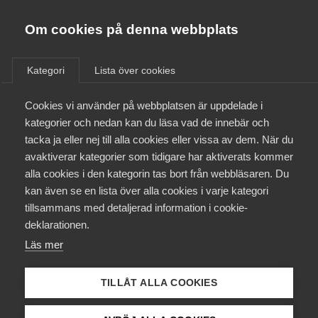
Almega
Förbund
Om cookies på denna webbplats
Almega Tjänste­förbunden
/
Aktuellt
/
Nyheter
/
Om Almega
Kategori
Lista över cookies
Almega Tjänste­företagen
Aktuellt
Cookies vi använder på webbplatsen är uppdelade i
Almega Utbildning
Almega om uthyrningslagen:
kategorier och nedan kan du läsa vad de innebär och
”Kommer att bli tvister”
Innovations­företagen
tacka ja eller nej till alla cookies eller vissa av dem. När du
Medlemskapet
avaktiverar kategorier som tidigare har aktiverats kommer
Kompetens­företagen
alla cookies i den kategorin tas bort från webbläsaren. Du
Almegas chefsjurist Jonas Stenmo intervjuas i
Mina sidor
kan även se en lista över alla cookies i varje kategori
Medie­företagen
Sveriges Radios Ekot om ändringarna i
tillsammans med detaljerad information i cookie-
uthyrningslagen, den så kallade 24-
Kontakt
Säkerhets­företagen
deklarationen.
månadersregeln.
Läs mer
Tåg­företagen
Kurser & utbildningar
Almega
2 oktober 2024
Nyheter
Vård­företagarna
TILLÅT ALLA COOKIES
Påverkansarbete