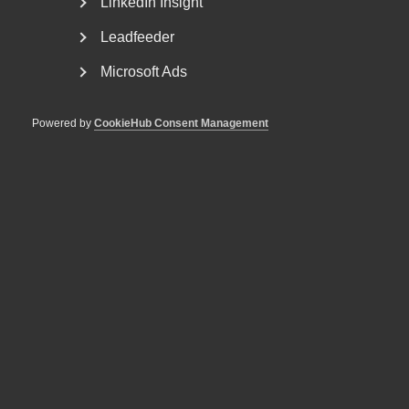
LinkedIn Insight
“Tillväxten tillbaka i fokus”
Leadfeeder
Microsoft Ads
29 juli
Debattartiklar
Powered by
CookieHub Consent Management
”Fackens arbetstidskrav hotar
jobb, välfärd och den svenska
modellen”
15 juli
Nyheter
Arbetsrätt i fokus för Almegas
utbildningshöst