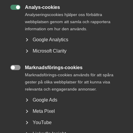
Medlem i Almega?
Analys-cookies

Analyseringscookies hjälper oss förbättra
webbplatsen genom att samla och rapportera
Fördjupa dig om uthyrningslagen i Arbetsgivarguiden.
information om hur den används.
Google Analytics
Uthyrningslagen i Arbetsgivarguiden
Microsoft Clarity
Marknadsförings-cookies

Publicerad:
2 oktober 2024
Marknadsförings-cookies används för att spåra
Senast uppdaterad:
2 oktober 2024
gester på olika webbplatser för att kunna visa
Etiketter:
uthyrningslagen
relevanta och engagerande annonser.
Google Ads
Meta Pixel
MER OM ALMEGA
YouTube
5 augusti
VD svarar