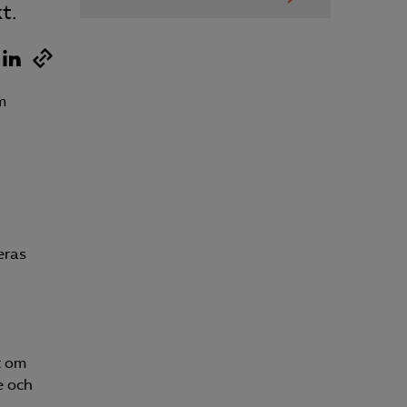
Kurser & utbildningar
t.
Påverkansarbete
m
Bli medlem
Logga in på
Arbetsgivarguiden
Sök på almega.se
eras
Press
In English
t om
e och
Cookie-inställningar