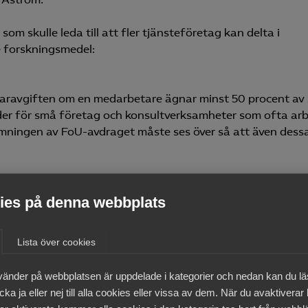
m skulle leda till att fler tjänsteföretag kan delta i
e forskningsmedel:
varavgiften om en medarbetare ägnar minst 50 procent av 
inder för små företag och konsultverksamheter som ofta ar
mningen av FoU-avdraget måste ses över så att även dess
ngen
nernas kärnverksamhet. Företag som arbetar på uppdrag a
es på denna webbplats
öretag, har därför små möjligheter att ägna sig åt FoU, s
orskning ska kunna ske närmare företagen måste det krävas
 välfärdsföretag när omsorgsforskningen finansieras.
Lista över cookies
vänder på webbplatsen är uppdelade i kategorier och nedan kan du l
eknologi blir alltmer centrala forskningsområden. Här krävs
ka ja eller nej till alla cookies eller vissa av dem. När du avaktiverar
tätposition i världen. Regeringens satsning på ett