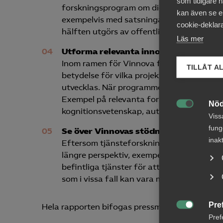
som tidigare h
forskningsprogram om digitalisering, 40 mi
kan även se en
exempelvis med satsningarna på fordonsin
cookie-deklara
hälften utgörs av offentliga medel.
Läs mer
Utforma relevanta innovationsprogr
Inom ramen för Vinnova finns ett antal s
TILLÅT A
betydelse för vilka projekt som tilldelas
utvecklas. När programmen utformas måste 
Exempel på relevanta forskningsprogram s
Nöd
kognitionsvetenskap, automatisering elle

Viss
fung
Se över Vinnovas stödnivåer
inak
Eftersom tjänsteforskning sällan resulter
längre perspektiv, exempelvis genom fler
befintliga tjänster för att öka kvaliteten. 
som i vissa fall kan vara motiverad att hö
Pre
Hela rapporten bifogas pressmeddelandet.

Pref