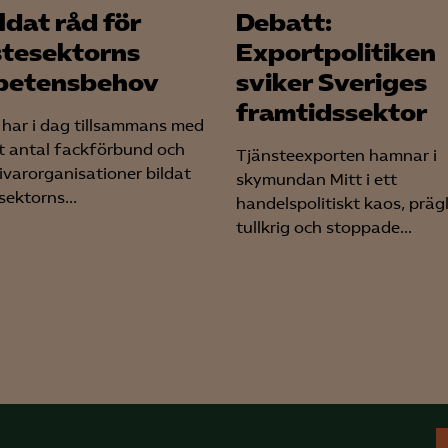
LinkedIn Insight
ldat råd för
Debatt:
stesektorns
Exportpolitiken
Leadfeeder
petensbehov
sviker Sveriges
Microsoft Ads
framtidssektor
har i dag tillsammans med
tt antal fackförbund och
Tjänsteexporten hamnar i
ivarorganisationer bildat
skymundan Mitt i ett
sektorns...
handelspolitiskt kaos, präg
tullkrig och stoppade...