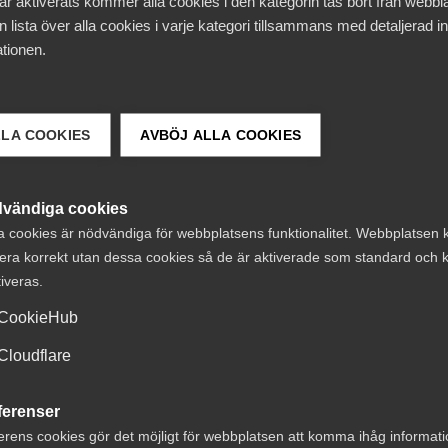
ar aktiverats kommer alla cookies i den kategorin tas bort från webb
ljoner kronor årligen från år 2023, räcker inte. Jämför
 lista över alla cookies i varje kategori tillsammans med detaljerad in
dustrins särskilda forskningsprogram, en miljard årligen 
tionen.
am
trategiska innovationsprogram, SIP. Dessa kommer ha stor
LLA COOKIES
AVBÖJ ALLA COOKIES
 pengar och därmed vilka områden som ges möjlighet att
de även vara relevanta för den allt viktigare tjänstesek
kulle kunna vara speldesign, vård och omsorg,
vändiga cookies
r kompetensförsörjning.
a cookies är nödvändiga för webbplatsens funktionalitet. Webbplatsen 
era korrekt utan dessa cookies så de är aktiverade som standard och k
tiveras.
ar i en ny konkret produkt sker värdeskapandet ofta i ett
 och mer utvecklande kundsamarbeten eller utveckling av
CookieHub
Idag är det finansiella stödet begränsat till 50 procent, en
Cloudflare
ja givet att statsstödsreglerna respekteras.
ferenser
erens cookies gör det möjligt för webbplatsen att komma ihåg informat