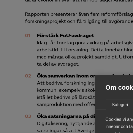
Rapporten presenterar även fem reformförslag so
forskningsprojekt och få tillgång till avgörand
Förstärk FoU-avdraget
Idag får företag göra avdrag på arbetsgi
arbetstid till forskning. Detta innebär h
med många olika projekt samtidigt. Utfor
ta del av avdraget.
Öka samverkan inom omsorgsforskni
Att bedriva forskning ingår inte i kommu
Om cooki
kommun, exempelvis skolor eller omsorgsf
istället bedrivs på lärosätena. För att f
samproduktion med offentlig sektor eller
Kategori
Öka satsningarna på digitalisering
Cookies vi an
Digitalisering, nyttjande av data och ny t
innebär och tac
satsningar så att Sverige kan behålla sin 