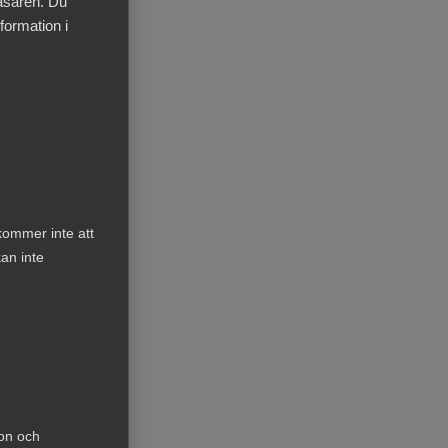
läsaren. Du
formation i
varav
torn.
kommer inte att
an inte
 nivå
ion och