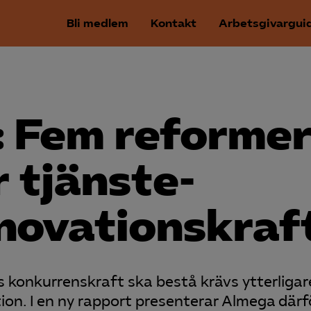
Bli medlem
Kontakt
Arbetsgivargui
: Fem reforme
 tjänste­
nnovationskraf
 konkurrenskraft ska bestå krävs ytterligar
ion. I en ny rapport presenterar Almega där