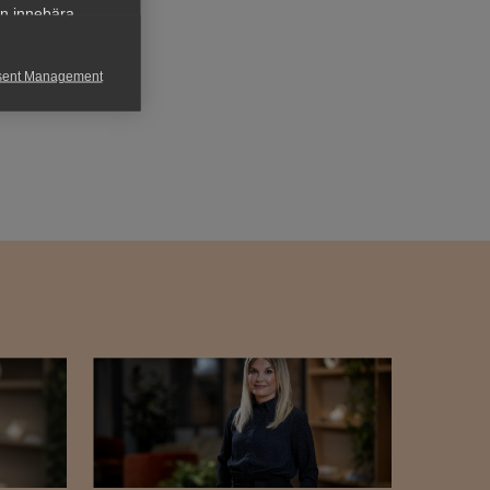
an innebära
sent Management
h rapportera
för att kunna