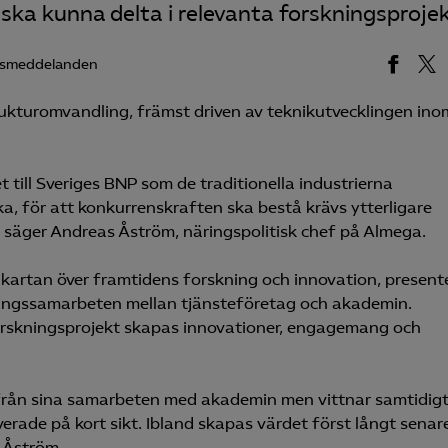
 ska kunna delta i relevanta forskningsprojek
ssmeddelanden
trukturomvandling, främst driven av teknikutvecklingen ino
 till Sveriges BNP som de traditionella industrierna
aka, för att konkurrenskraften ska bestå krävs ytterligare
 säger Andreas Åström, näringspolitisk chef på Almega.
 kartan över framtidens forskning och innovation, present
ingssamarbeten mellan tjänsteföretag och akademin.
 forskningsprojekt skapas innovationer, engagemang och
 från sina samarbeten med akademin men vittnar samtidig
verade på kort sikt. Ibland skapas värdet först långt senar
 Åström.