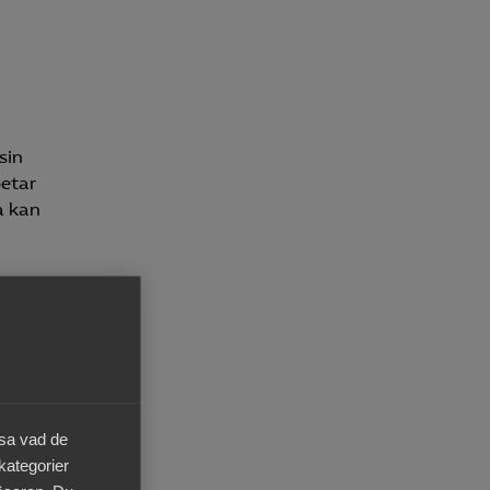
sin
betar
a kan
v en
om
äsa vad de
 kategorier