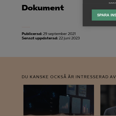
anpa
Dokument
lagr
SPARA IN
Ana

Anal
Publicerad:
29 september 2021
info
Senast uppdaterad:
22 juni 2023
Mar

Mark
DU KANSKE OCKSÅ ÄR INTRESSERAD AV
visa