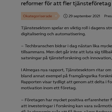
reformer för att fler tjänsteföretag
Okategoriserade
29 september 2021
Pre
Tjänstesektorn spelar en viktig roll i dagens s
digitalisering och automatisering.
– Techbranschen bidrar i dag nästan lika mycket
tillsammans. Men det går inte att luta sig tillb
satsningar på tjänsteforskning och innovation,
I Almegas nya rapport, Tjänstesektorn ritar om
bland annat exempel på framgångsrika forskn
Rapporten visar tydligt att genom att delta i
motivation inom ett företag.
– Företagen har mycket positiva erfarenheter
att investeringar i forskning kan vara svårmoti
då är ekonomin svår att få ihop, säger Andreas