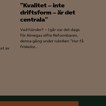
”Kvalitet – inte
driftsform – är det
centrala”
Vad händer? – I går var det dags
för Almegas elfte Reformbaren,
denna gång under rubriken ”Hur få
friskolor...
lat av