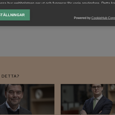
ssa hur webbplatsen ser ut och fungerar för varje användare. Detta k
ing av vald valuta, region, språk eller färgschema.
STÄLLNINGAR
Powered by
CookieHub Con
lys-cookies
yseringscookies hjälper oss förbättra webbplatsen genom att samla oc
rmation om hur den används.
Google Analytics
Microsoft Clarity
knadsförings-cookies
nadsförings-cookies används för att spåra gester på olika webbplatser 
 DETTA?
 relevanta och engagerande annonser.
Google Ads
Meta Pixel
YouTube