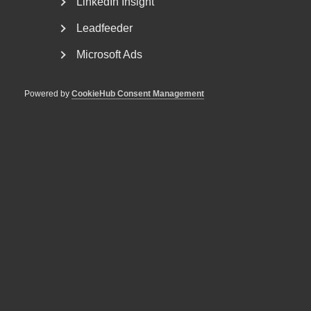
LinkedIn Insight
DU KANSKE OCKSÅ ÄR INTRESSERAD AV
Leadfeeder
DETTA?
Microsoft Ads
Powered by
CookieHub Consent Management
Regeringen får kritik av Almega i
Lag & Avtal
Nyligen meddelades att regeringen senarelägger de
lagändringar som ska genomföra EU:s
lönetransparensdirektiv....