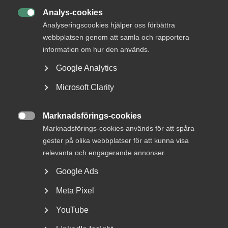
Avtalet omfattar ca 700 medlemsföretag inom Almega
Analys-cookies
Tjänsteföretagen och totalt omkring 15 000 medarbetare.

Analyseringscookies hjälper oss förbättra
webbplatsen genom att samla och rapportera
Almega strävar efter de bästa förutsättningarna för både
information om hur den används.
företagare och medarbetare. Att erbjuda attraktiva villkor
är avgörande för tjänsteföretagens framgång.
Google Analytics
Tillsammans skapar vi en bra arbetsmarknad: under
avtalsförhandlingarna, men framförallt varje dag på
Microsoft Clarity
arbetsplatserna i samtal mellan företagare och
medarbetare. I avtalsrörelsen 2020 tecknade Almega
Marknadsförings-cookies
sammanlagt 130 avtal, flest av alla

Marknadsförings-cookies används för att spåra
arbetsgivarorganisationer.
gester på olika webbplatser för att kunna visa
relevanta och engagerande annonser.
Google Ads
Publicerad:
28 september 2021
Senast uppdaterad:
28 september 2021
Meta Pixel
YouTube