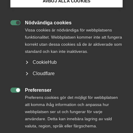
AVBÖJ ALLA COOKIES
Bli medlem
– Det är glädjande att vi har kunnat komma till avslut i
Nödvändiga cookies
förhandlingarna och teckna avtal om allmänna

Logga in på Arbetsgivarguiden
Vissa cookies är nödvändiga för webbplatsens
anställningsvillkor och fortsatt lokal lönebildning.
Förhandlingarna har varit konstruktiva där bägge parter
funktionalitet. Webbplatsen kommer inte att fungera
har velat hitta lösningar och villkor som fungerar
korrekt utan dessa cookies så de är aktiverade som
Sök på almega.se
långsiktigt, säger Åsa Ramel, ansvarig förhandlare för
standard och kan inte inaktiveras.
friskoleavtalet för Almega Tjänsteföretagen.
CookieHub
Friskoleavtalet är det största läraravtalet för
Press
Cloudflare
privatanställda på skolor och förskolor och löpte ut den 31
In English
augusti. Förhandlingarna har skett mellan Almega
Cookie-inställningar
Tjänsteföretagen och Lärarförbundets och Lärarnas
Preferenser

riksförbunds gemensamma förhandlingsorganisation
Preferens cookies gör det möjligt för webbplatsen
Lärarnas Samverkansråd.
att komma ihåg information och anpassa hur
webbplatsen ser ut och fungerar för varje
Det nya avtalet löper under 24 månader, från och med den 1
användare. Detta kan innebära lagring av vald
september 2021 till och med den 31 augusti 2023.
valuta, region, språk eller färgschema.