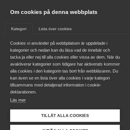
Almega
Förbund
Om cookies på denna webbplats
Almega Tjänste­förbunden
/
Aktuellt
/
Pressmeddelanden
/
Om Almega
Kategori
Lista över cookies
Almega Tjänste­företagen
Aktuellt
Cookies vi använder på webbplatsen är uppdelade i
Almega Utbildning
Klart med nytt friskoleavtal
kategorier och nedan kan du läsa vad de innebär och
med lärarna
Innovations­företagen
tacka ja eller nej till alla cookies eller vissa av dem. När du
Medlemskapet
avaktiverar kategorier som tidigare har aktiverats kommer
Kompetens­företagen
alla cookies i den kategorin tas bort från webbläsaren. Du
Förhandlingarna mellan Almega Tjänsteföretagen
Mina sidor
kan även se en lista över alla cookies i varje kategori
Medie­företagen
och Lärarförbundets och Lärarnas Riksförbunds
tillsammans med detaljerad information i cookie-
Samverkansråd har resulterat i ett nytt avtal för
Kontakt
Säkerhets­företagen
deklarationen.
anställda i fristående skolor och förskolor.
Läs mer
Tåg­företagen
Kurser & utbildningar
Okategoriserade
Vård­företagarna
TILLÅT ALLA COOKIES
28 september 2021
Pressmeddelanden
Påverkansarbete