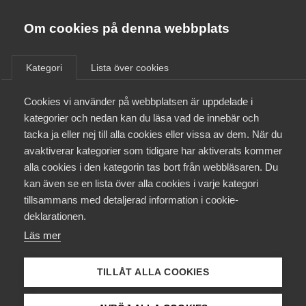
Almega
Förbund
Om cookies på denna webbplats
Almega Tjänste­förbunden
/
Aktuellt
/
Pressmeddelanden
/
Om Almega
Kategori
Lista över cookies
Almega Tjänste­företagen
Aktuellt
Cookies vi använder på webbplatsen är uppdelade i
Almega Utbildning
Frys Tillväxtverkets återkrav
kategorier och nedan kan du läsa vad de innebär och
vid bagatellartade fel
Innovations­företagen
tacka ja eller nej till alla cookies eller vissa av dem. När du
Medlemskapet
avaktiverar kategorier som tidigare har aktiverats kommer
Kompetens­företagen
alla cookies i den kategorin tas bort från webbläsaren. Du
Regeringen föreslår nu en lagändring så att företag
Mina sidor
kan även se en lista över alla cookies i varje kategori
Medie­företagen
inte längre kan krävas att betala tillbaka hela
tillsammans med detaljerad information i cookie-
korttidsstödet om avstämningen lämnas in för
Kontakt
Säkerhets­företagen
deklarationen.
sent. Dessutom ges företag som redan fått sådan
Läs mer
Tåg­företagen
återkrav möjlighet till rättelse.
Kurser & utbildningar
Vård­företagarna
TILLÅT ALLA COOKIES
Arbetsgivarfrågor
9 juli 2021
Pressmeddelanden
Påverkansarbete