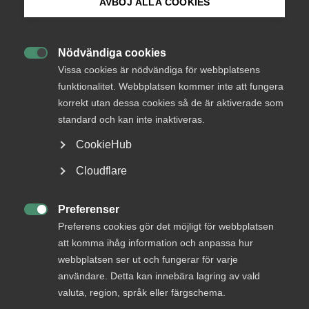
AVBÖJ ALLA COOKIES
Bli medlem
Företag som fått stöd från Tillväxtverket är tvungna att
Nödvändiga cookies
rapportera till Tillväxtverket genom en avstämning. Lagen

Logga in på Arbetsgivarguiden
Vissa cookies är nödvändiga för webbplatsens
har dock varit utformad på ett sätt som kunnat tolkas som
funktionalitet. Webbplatsen kommer inte att fungera
att om avstämning inte genomförs i tid ska hela stödet
korrekt utan dessa cookies så de är aktiverade som
Sök på almega.se
betalas tillbaka. Detta har i princip tillämpats utan
undantag och många företag har drabbats av återkrav på
standard och kan inte inaktiveras.
hela beloppet med stora konsekvenser för både förtag och
CookieHub
anställda.
Press
Cloudflare
Över 23 000 företag har fått besked om återkrav och över
In English
8 000 företag har överklagat Tillväxtverkets beslut. Exakt
Cookie-inställningar
Preferenser
hur många fall som handlar om sen avstämning är i

dagsläget oklart men det handlar om ganska många
Preferens cookies gör det möjligt för webbplatsen
företag, enligt Andreas Åström, näringspolitisk chef på
att komma ihåg information och anpassa hur
Almega.
webbplatsen ser ut och fungerar för varje
användare. Detta kan innebära lagring av vald
– Att kräva tillbaka hela beloppet bara för att
valuta, region, språk eller färgschema.
avstämningen är en dag sen är helt oproportionerligt.